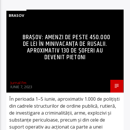
BRASOV
BRAȘOV: AMENZI DE PESTE 450.000
DE LEI ÎN MINIVACANȚA DE RUSALII.
APROXIMATIV 130 DE ȘOFERI AU
DEVENIT PIETONI
Jurnal Fm
IUNIE 7, 2023
În perioada 1–5 iunie, aproximativ 1.000 de polițiști
din cadrele structurilor de ordine publică, rutieră,
de investigare a criminalității, arme, explozivi și
substanțe periculoase, precum și din cele de
suport operativ au acționat ca parte a unei