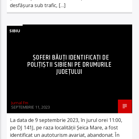
desfășura sub trafic, […]
SIBIU
ȘOFERI BĂUȚI IDENTIFICAȚI DE
POLIȚIȘTII SIBIENI PE DRUMURILE
JUDEȚULUI
Jurnal Fm
SEPTEMBRIE 11, 2023
La data de 9 septembrie 2023, în jurul orei 11:00,
pe DJ 141J, pe raza localității Șeica Mare, a fost
identificat un autoturism avariat, abandonat. În