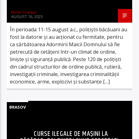
Florin Craciun
AUGUST 16, 2023
În perioada 11-15 august a.c., poliţiştii băcăuani au
fost la datorie şi au acţionat cu fermitate, pentru
ca sărbătoarea Adormirii Maicii Domnului să fie
petrecută de cetățeni într-un climat de ordine,
linişte şi siguranţă publică. Peste 120 de poliţişti
din cadrul structurilor de ordine publică, rutieră,
investigaţii criminale, investigarea criminalităţii
economice, arme, explozivi şi substanţe […]
BRASOV
CURSE ILEGALE DE MAȘINI LA