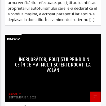
urma verificărilor efectuate, polițiștii au identificat
proprietarul autoturismului care le-a declarat că el
a condus mașina, a acroșat parapetul iar apoi s-a
deplasat la domiciliu. În evenimentul rutier nu […]
BRASOV
ÎNGRIJORĂTOR, POLIȚIȘTII PRIND DIN
CE ÎN CE MAI MULȚI ȘOFERI DROGAȚI LA
VOLAN
Jurnal Fm
SEPTEMBRIE 1, 2023