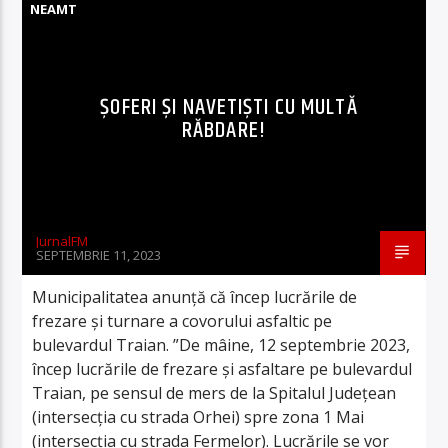
NEAMT
ȘOFERI ȘI NAVETIȘTI CU MULTĂ
RĂBDARE!
JurnalFM
SEPTEMBRIE 11, 2023
Municipalitatea anunță că încep lucrările de
frezare și turnare a covorului asfaltic pe
bulevardul Traian. ”De mâine, 12 septembrie 2023,
încep lucrările de frezare și asfaltare pe bulevardul
Traian, pe sensul de mers de la Spitalul Județean
(intersecția cu strada Orhei) spre zona 1 Mai
(intersecția cu strada Fermelor). Lucrările se vor