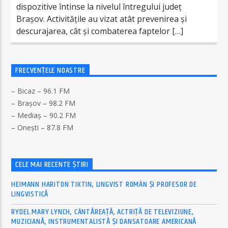
dispozitive întinse la nivelul întregului județ
Brașov. Activitățile au vizat atât prevenirea și
descurajarea, cât și combaterea faptelor […]
FRECVENȚELE NOASTRE
– Bicaz – 96.1 FM
– Brașov – 98.2 FM
– Mediaș – 90.2 FM
– Onești – 87.8 FM
CELE MAI RECENTE ȘTIRI
HEIMANN HARITON TIKTIN, LINGVIST ROMÂN ȘI PROFESOR DE
LINGVISTICĂ
RYDEL MARY LYNCH, CÂNTĂREAȚĂ, ACTRIȚĂ DE TELEVIZIUNE,
MUZICIANĂ, INSTRUMENTALISTĂ ȘI DANSATOARE AMERICANĂ