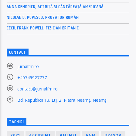
ANNA KENDRICK, ACTRIȚĂ ȘI CÂNTĂREAȚĂ AMERICANĂ
NICOLAE D. POPESCU, PROZATOR ROMÂN
CECIL FRANK POWELL, FIZICIAN BRITANIC
CONTACT
jurnalfm.ro
+40749927777
contact@jurnalfm.ro
Bd. Republicii 13, Etj. 2, Piatra Neamț, Neamț
TAG-URI
2021
ACCIDENT
AMENZI
ANM
BRAȘOV