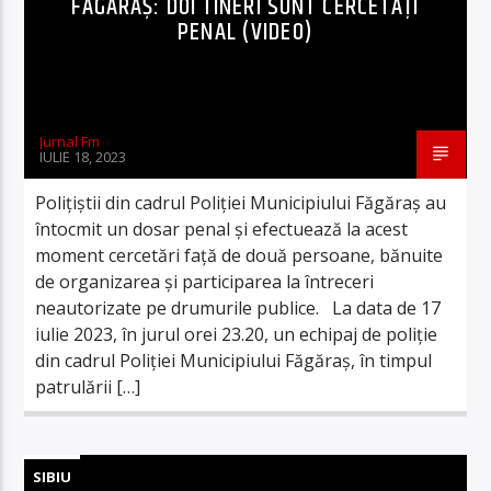
FĂGĂRAȘ: DOI TINERI SUNT CERCETAȚI
PENAL (VIDEO)
Jurnal Fm
IULIE 18, 2023
Polițiștii din cadrul Poliției Municipiului Făgăraș au
întocmit un dosar penal și efectuează la acest
moment cercetări față de două persoane, bănuite
de organizarea și participarea la întreceri
neautorizate pe drumurile publice. La data de 17
iulie 2023, în jurul orei 23.20, un echipaj de poliție
din cadrul Poliției Municipiului Făgăraș, în timpul
patrulării […]
SIBIU