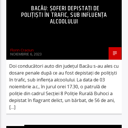
BACĂU: ȘOFERI DEPISTAȚI DE
POLIȚIȘTI ÎN TRAFIC, SUB INFLUENȚA
ALCOOLULUI
Florin Craciun
NOIEMBRIE 6, 2023
Doi conducători auto din județul Bacău s-au ales cu
dosare penale după ce au fost depistați de polițiști
în trafic, sub inflența alcoolului. La data de 03
noiembrie a.c., în jurul orei 17.30, o patrulă de
poliție din cadrul Secției 8 Poliție Rurală Buhoci a
depistat în flagrant delict, un bărbat, de 56 de ani,
[…]