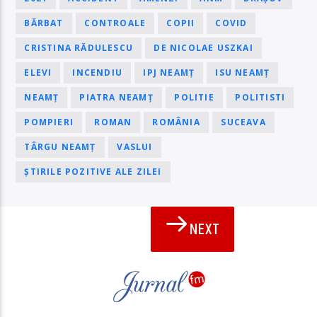
BĂRBAT
CONTROALE
COPII
COVID
CRISTINA RĂDULESCU
DE NICOLAE USZKAI
ELEVI
INCENDIU
IPJ NEAMȚ
ISU NEAMȚ
NEAMȚ
PIATRA NEAMȚ
POLITIE
POLITISTI
POMPIERI
ROMAN
ROMÂNIA
SUCEAVA
TÂRGU NEAMȚ
VASLUI
ȘTIRILE POZITIVE ALE ZILEI
NEXT
PAGINI