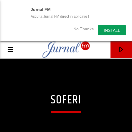
Jurnal FM
Ascultă Jurnal FM direct în aplicație !
No Thanks
INSTALL
SOFERI