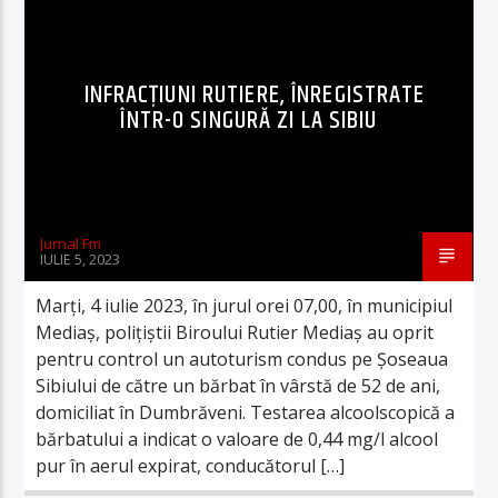
INFRACŢIUNI RUTIERE, ÎNREGISTRATE
ÎNTR-O SINGURĂ ZI LA SIBIU
Jurnal Fm
IULIE 5, 2023
Marți, 4 iulie 2023, în jurul orei 07,00, în municipiul
Mediaș, polițiștii Biroului Rutier Mediaș au oprit
pentru control un autoturism condus pe Șoseaua
Sibiului de către un bărbat în vârstă de 52 de ani,
domiciliat în Dumbrăveni. Testarea alcoolscopică a
bărbatului a indicat o valoare de 0,44 mg/l alcool
pur în aerul expirat, conducătorul […]