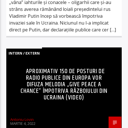
„vâna” iahturile și conacele – oligarhii care și-au
strâns averea rămânând loiali președintelui rus
Vladimir Putin încep să vorbească împotriva
invaziei sale în Ucraina. Niciunul nu l-a implicat
direct pe Putin, dar declarațiile publice care cer […]
INTERN / EXTERN
APROXIMATIV 150 DE POSTURI DE
RADIO PUBLICE DIN EUROPA VOR
DIFUZA MELODIA „GIVE PEACE A
CHANCE” ÎMPOTRIVA RĂZBOIULUI DIN
UCRAINA (VIDEO)
Antoniu Lovin
MARTIE 4, 2022