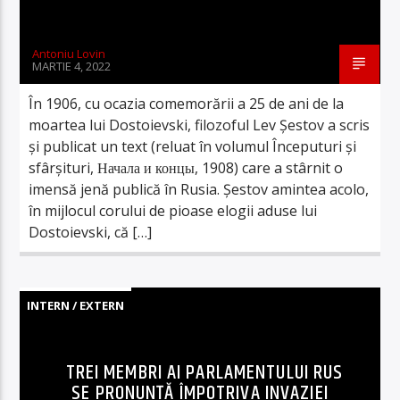
Antoniu Lovin
MARTIE 4, 2022
În 1906, cu ocazia comemorării a 25 de ani de la
moartea lui Dostoievski, filozoful Lev Șestov a scris
și publicat un text (reluat în volumul Începuturi și
sfârșituri, Начала и концы, 1908) care a stârnit o
imensă jenă publică în Rusia. Șestov amintea acolo,
în mijlocul corului de pioase elogii aduse lui
Dostoievski, că […]
INTERN / EXTERN
TREI MEMBRI AI PARLAMENTULUI RUS
SE PRONUNȚĂ ÎMPOTRIVA INVAZIEI