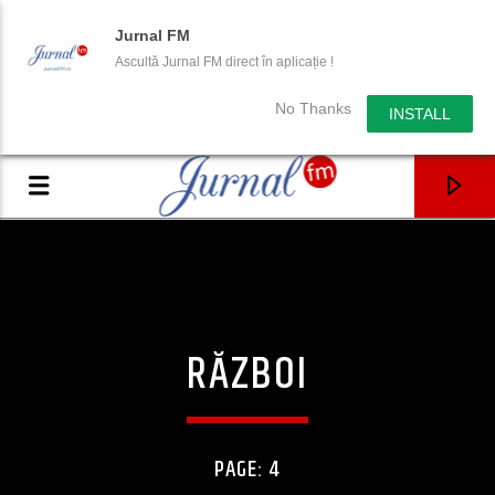
Jurnal FM
Ascultă Jurnal FM direct în aplicație !
No Thanks
INSTALL
RĂZBOI
PAGE: 4