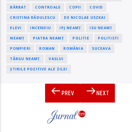
BĂRBAT
CONTROALE
COPII
COVID
CRISTINA RĂDULESCU
DE NICOLAE USZKAI
ELEVI
INCENDIU
IPJ NEAMȚ
ISU NEAMȚ
NEAMȚ
PIATRA NEAMȚ
POLITIE
POLITISTI
POMPIERI
ROMAN
ROMÂNIA
SUCEAVA
TÂRGU NEAMȚ
VASLUI
ȘTIRILE POZITIVE ALE ZILEI
PREV
NEXT
PAGINI