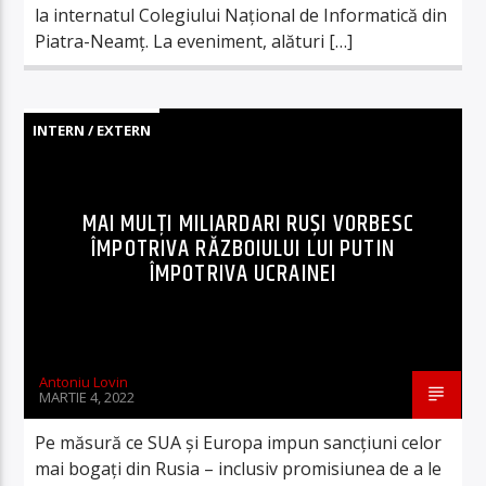
la internatul Colegiului Național de Informatică din
Piatra-Neamț. La eveniment, alături […]
INTERN / EXTERN
MAI MULȚI MILIARDARI RUȘI VORBESC
ÎMPOTRIVA RĂZBOIULUI LUI PUTIN
ÎMPOTRIVA UCRAINEI
Antoniu Lovin
MARTIE 4, 2022
Pe măsură ce SUA și Europa impun sancțiuni celor
mai bogați din Rusia – inclusiv promisiunea de a le