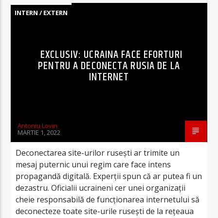
INTERN / EXTERN
EXCLUSIV: UCRAINA FACE EFORTURI
PENTRU A DECONECTA RUSIA DE LA
INTERNET
Antoniu Lovin
MARTIE 1, 2022
Deconectarea site-urilor rusești ar trimite un
mesaj puternic unui regim care face intens
propagandă digitală. Experții spun că ar putea fi un
dezastru. Oficialii ucraineni cer unei organizații
cheie responsabilă de funcționarea internetului să
deconecteze toate site-urile rusești de la rețeaua