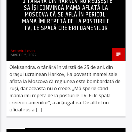
O TÂNĂRĂ DIN HARKOV NU REUŞEŞTE
SĂ ÎŞI CONVINGĂ MAMA AFLATĂ LA
MOSCOVA CĂ SE AFLĂ ÎN PERICOL:
MAMA ÎMI REPETĂ DE LA POSTURILE
TV, LE SPALĂ CREIERII OAMENILOR
Antoniu Lovin
MARTIE 5, 2022
Oleksandra, o tânără în vârstă de 25 de ani, din
oraşul ucrainean Harkov, i-a povestit mamei sale
aflată la Moscova că regiunea este bombardată de
ruşi, dar aceasta nu o crede. „Mă sperie când
mama îmi repetă de la posturile TV. Ei le spală
creierii oamenilor”, a adăugat ea. De altfel un
oficial rus a […]