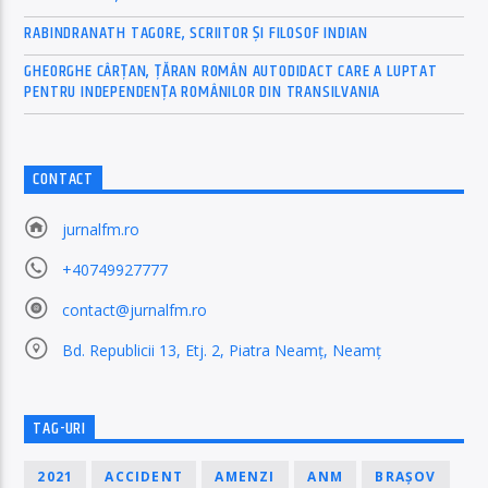
RABINDRANATH TAGORE, SCRIITOR ȘI FILOSOF INDIAN
GHEORGHE CÂRȚAN, ŢĂRAN ROMÂN AUTODIDACT CARE A LUPTAT
PENTRU INDEPENDENȚA ROMÂNILOR DIN TRANSILVANIA
CONTACT
jurnalfm.ro
+40749927777
contact@jurnalfm.ro
Bd. Republicii 13, Etj. 2, Piatra Neamț, Neamț
TAG-URI
2021
ACCIDENT
AMENZI
ANM
BRAȘOV