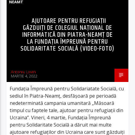
NEAMT
AJUTOARE PENTRU REFUGIAȚII
GĂZDUIȚI DE COLEGIUL NAȚIONAL DE
INFORMATICĂ DIN PIATRA-NEAMȚ DE
LA FUNDAȚIA ÎMPREUNĂ PENTRU
SOLIDARITATE SOCIALĂ (VIDEO-FOTO)
Antoniu Lovin
MARTIE 4, 2022
Fundația Împreună pentru Solidariatate Socială, cu
sediul în Piatra-Neamț, desfășoară pe perioadă
nedeterminată campania umanitară „Măsoară
timpul cu faptele tale, ajutoar pentru refugiații din
Ucraina”. Vineri, 4 martie, Fundația Împreună
pentru Solidaritate Socială a dăruit mai multe
ajutoare refugiaților din Ucraina care sunt găzduiți