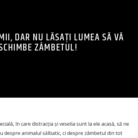
MII, DAR NU LĂSAȚI LUMEA SĂ VĂ
SCHIMBE ZÂMBETUL!
cială, în care distracția și veselia sunt la ele acasă, să ne
u despre animalul sălbatic, ci despre zâmbetul din tot