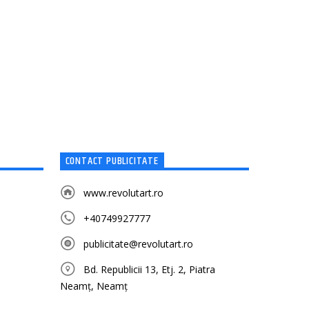
CONTACT PUBLICITATE
www.revolutart.ro
+40749927777
publicitate@revolutart.ro
Bd. Republicii 13, Etj. 2, Piatra
Neamț, Neamț