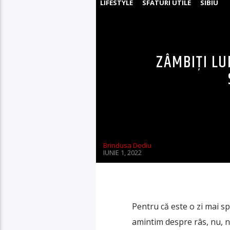
LIFESTYLE
SFATURI UTILE
SIBIU
ZÂMBIȚI LU
Brindusa Dediu
IUNIE 1, 2022
Pentru că este o zi mai spe
amintim despre râs, nu, n