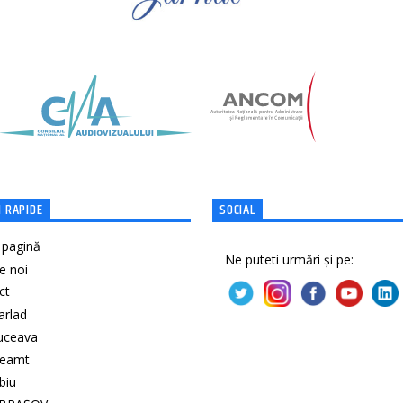
 RAPIDE
SOCIAL
 pagină
Ne puteti urmări și pe:
e noi
ct
Barlad
Suceava
Neamt
ibiu