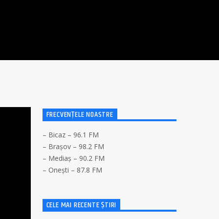
FRECVENȚELE NOASTRE
– Bicaz – 96.1 FM
– Brașov – 98.2 FM
– Mediaș – 90.2 FM
– Onești – 87.8 FM
CELE MAI RECENTE ȘTIRI