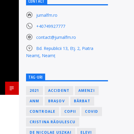
CONTACT
jurnalfm.ro
+40749927777
contact@jurnalfm.ro
Bd. Republicii 13, Etj. 2, Piatra
Neamț, Neamț
TAG-URI
2021
ACCIDENT
AMENZI
ANM
BRAȘOV
BĂRBAT
CONTROALE
COPII
COVID
CRISTINA RĂDULESCU
DE NICOLAE USZKAI
ELEVI