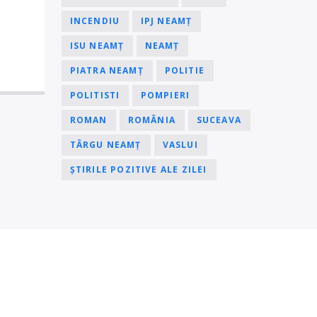
INCENDIU
IPJ NEAMȚ
ISU NEAMȚ
NEAMȚ
PIATRA NEAMȚ
POLITIE
POLITISTI
POMPIERI
ROMAN
ROMÂNIA
SUCEAVA
TÂRGU NEAMȚ
VASLUI
ȘTIRILE POZITIVE ALE ZILEI