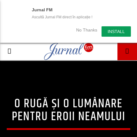
Jurnal FM
Ascultă Jurnal FM direct în aplicație !
No Thanks
INSTALL
O RUGĂ ȘI O LUMÂNARE
PENTRU EROII NEAMULUI