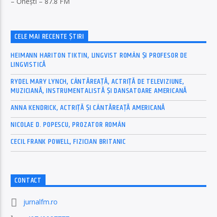
– Onești – 87.8 FM
CELE MAI RECENTE ȘTIRI
HEIMANN HARITON TIKTIN, LINGVIST ROMÂN ȘI PROFESOR DE
LINGVISTICĂ
RYDEL MARY LYNCH, CÂNTĂREAȚĂ, ACTRIȚĂ DE TELEVIZIUNE,
MUZICIANĂ, INSTRUMENTALISTĂ ȘI DANSATOARE AMERICANĂ
ANNA KENDRICK, ACTRIȚĂ ȘI CÂNTĂREAȚĂ AMERICANĂ
NICOLAE D. POPESCU, PROZATOR ROMÂN
CECIL FRANK POWELL, FIZICIAN BRITANIC
CONTACT
jurnalfm.ro