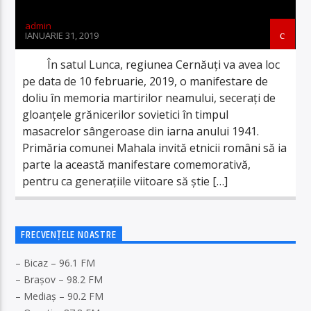
admin
IANUARIE 31, 2019
În satul Lunca, regiunea Cernăuți va avea loc
pe data de 10 februarie, 2019, o manifestare de
doliu în memoria martirilor neamului, secerați de
gloanțele grănicerilor sovietici în timpul
masacrelor sângeroase din iarna anului 1941.
Primăria comunei Mahala invită etnicii români să ia
parte la această manifestare comemorativă,
pentru ca generațiile viitoare să știe […]
FRECVENȚELE NOASTRE
– Bicaz – 96.1 FM
– Brașov – 98.2 FM
– Mediaș – 90.2 FM