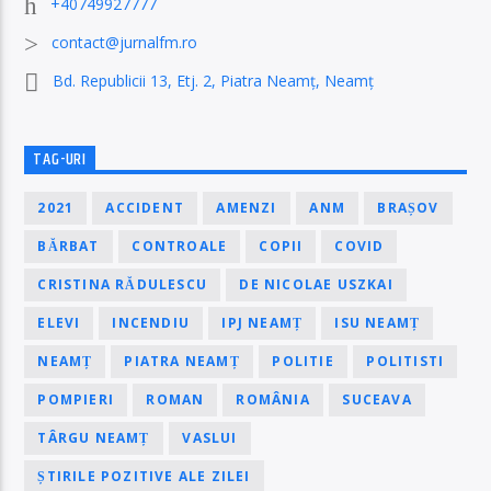
+40749927777
contact@jurnalfm.ro
Bd. Republicii 13, Etj. 2, Piatra Neamț, Neamț
TAG-URI
2021
ACCIDENT
AMENZI
ANM
BRAȘOV
BĂRBAT
CONTROALE
COPII
COVID
CRISTINA RĂDULESCU
DE NICOLAE USZKAI
ELEVI
INCENDIU
IPJ NEAMȚ
ISU NEAMȚ
NEAMȚ
PIATRA NEAMȚ
POLITIE
POLITISTI
POMPIERI
ROMAN
ROMÂNIA
SUCEAVA
TÂRGU NEAMȚ
VASLUI
ȘTIRILE POZITIVE ALE ZILEI