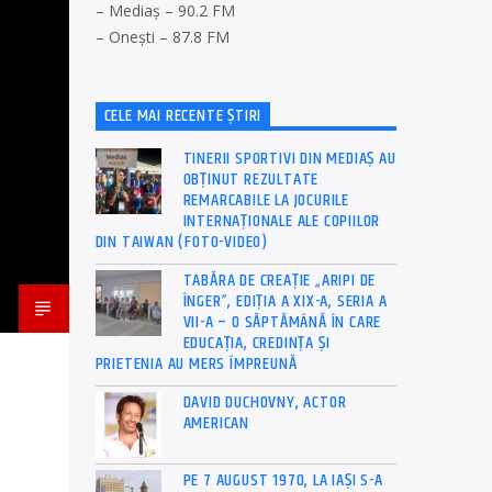
– Mediaș – 90.2 FM
– Onești – 87.8 FM
CELE MAI RECENTE ȘTIRI
TINERII SPORTIVI DIN MEDIAȘ AU
OBȚINUT REZULTATE
REMARCABILE LA JOCURILE
INTERNAȚIONALE ALE COPIILOR
DIN TAIWAN (FOTO-VIDEO)
TABĂRA DE CREAȚIE „ARIPI DE
ÎNGER”, EDIȚIA A XIX-A, SERIA A
VII-A – O SĂPTĂMÂNĂ ÎN CARE
EDUCAȚIA, CREDINȚA ȘI
PRIETENIA AU MERS ÎMPREUNĂ
DAVID DUCHOVNY, ACTOR
AMERICAN
PE 7 AUGUST 1970, LA IAŞI S-A