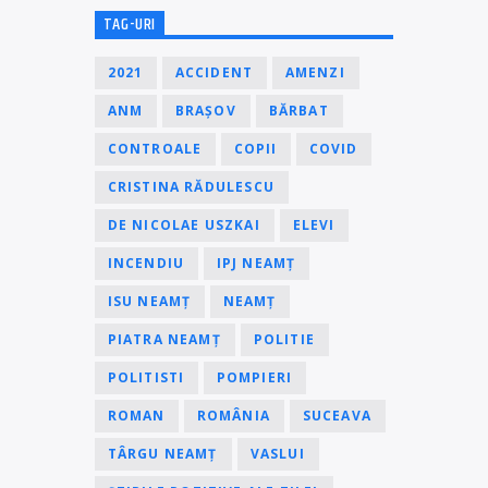
TAG-URI
2021
ACCIDENT
AMENZI
ANM
BRAȘOV
BĂRBAT
CONTROALE
COPII
COVID
CRISTINA RĂDULESCU
DE NICOLAE USZKAI
ELEVI
INCENDIU
IPJ NEAMȚ
ISU NEAMȚ
NEAMȚ
PIATRA NEAMȚ
POLITIE
POLITISTI
POMPIERI
ROMAN
ROMÂNIA
SUCEAVA
TÂRGU NEAMȚ
VASLUI