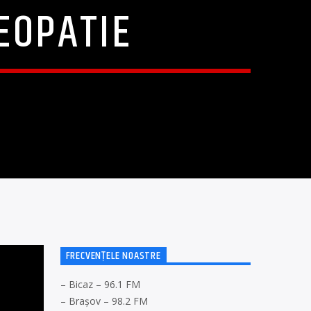
EOPATIE
FRECVENȚELE NOASTRE
– Bicaz – 96.1 FM
– Brașov – 98.2 FM