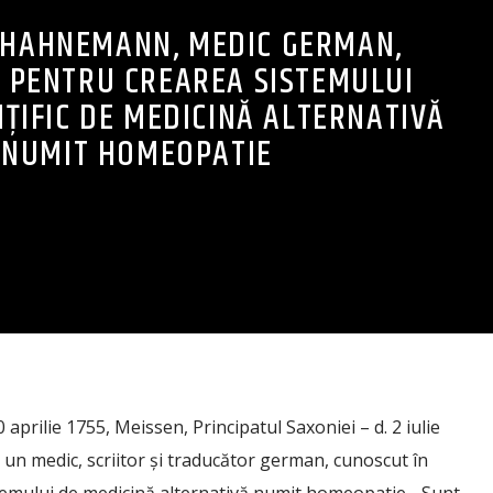
HAHNEMANN, MEDIC GERMAN,
 PENTRU CREAREA SISTEMULUI
ȚIFIC DE MEDICINĂ ALTERNATIVĂ
NUMIT HOMEOPATIE
prilie 1755, Meissen, Principatul Saxoniei – d. 2 iulie
t un medic, scriitor și traducător german, cunoscut în