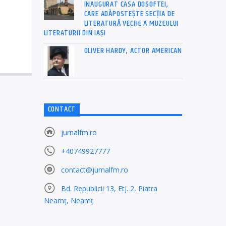
INAUGURAT CASA DOSOFTEI,
CARE ADĂPOSTEŞTE SECŢIA DE
LITERATURĂ VECHE A MUZEULUI
LITERATURII DIN IAŞI
OLIVER HARDY, ACTOR AMERICAN
CONTACT
jurnalfm.ro
+40749927777
contact@jurnalfm.ro
Bd. Republicii 13, Etj. 2, Piatra
Neamț, Neamț