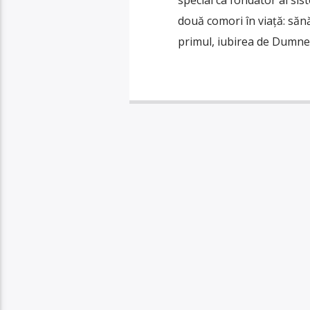
special ca fondator al si
două comori în viață: săn
primul, iubirea de Dumne