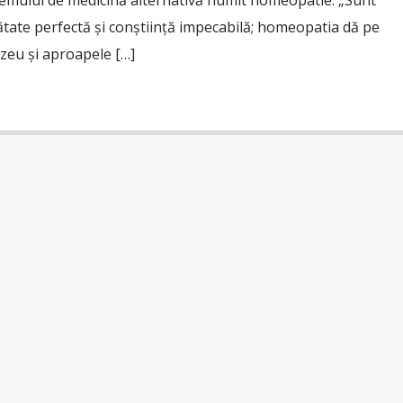
stemului de medicină alternativă numit homeopatie. „Sunt
ătate perfectă și conștiință impecabilă; homeopatia dă pe
zeu și aproapele […]