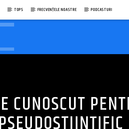
E
TOPS
FRECVENȚELE NOASTRE
PODCASTURI
NE CUNOSCUT PEN
PSEUDOȘTIINȚIFIC