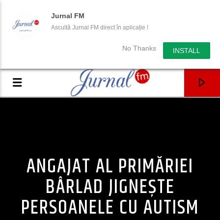
Jurnal FM
Ascultă Jurnal FM direct în aplicație !
No Thanks
INSTALL
ANGAJAT AL PRIMĂRIEI
BÂRLAD JIGNEȘTE
PERSOANELE CU AUTISM