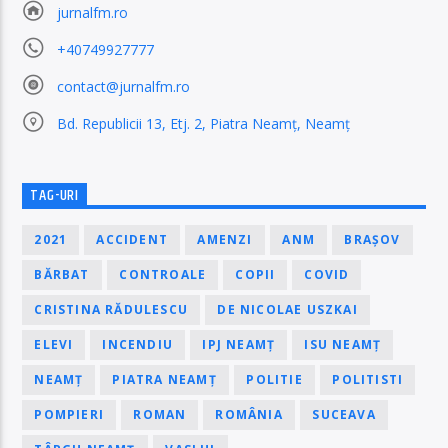
jurnalfm.ro
+40749927777
contact@jurnalfm.ro
Bd. Republicii 13, Etj. 2, Piatra Neamț, Neamț
TAG-URI
2021
ACCIDENT
AMENZI
ANM
BRAȘOV
BĂRBAT
CONTROALE
COPII
COVID
CRISTINA RĂDULESCU
DE NICOLAE USZKAI
ELEVI
INCENDIU
IPJ NEAMȚ
ISU NEAMȚ
NEAMȚ
PIATRA NEAMȚ
POLITIE
POLITISTI
POMPIERI
ROMAN
ROMÂNIA
SUCEAVA