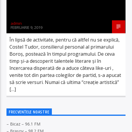
admin
FEBRUARIE 9, 2019
În lipsă de activitate, pentru că altfel nu se explică,
Costel Tudor, consilierul personal al primarului
Boroș, postează în timpul programului. De ceva
timp și-a descoperit talentele literare și în
încercarea disperată de a aduce câteva like-uri ,
venite tot din partea colegilor de partid, s-a apucat
să scrie versuri. Numai că ultima “creație artistică”
[…]
FRECVENȚELE NOASTRE
– Bicaz – 96.1 FM
– Brașov – 98.2 FM