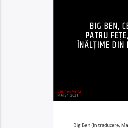
BIG BEN, 
PATRU FEȚE,
ÎNĂLȚIME DIN 
Carmen Vintu
MAI 31, 2021
Big Ben (în traducere, Mar