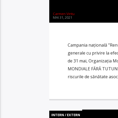
Carmen Vintu
MAI 31, 2021
Campania națională ”Renun
generale cu privire la efe
de 31 mai, Organizaţia Mo
MONDIALE FĂRĂ TUTUN”, p
riscurile de sănătate asoc
INTERN / EXTERN