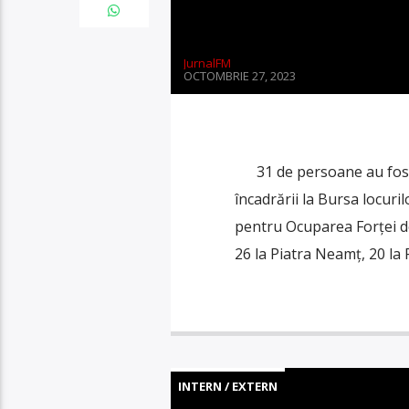
JurnalFM
OCTOMBRIE 27, 2023
31 de persoane au fost an
încadrării la Bursa locur
pentru Ocuparea Forței 
26 la Piatra Neamț, 20 la
INTERN / EXTERN