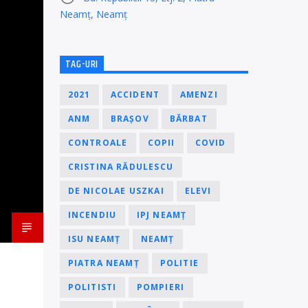
Neamț, Neamț
TAG-URI
2021
ACCIDENT
AMENZI
ANM
BRAȘOV
BĂRBAT
CONTROALE
COPII
COVID
CRISTINA RĂDULESCU
DE NICOLAE USZKAI
ELEVI
INCENDIU
IPJ NEAMȚ
ISU NEAMȚ
NEAMȚ
PIATRA NEAMȚ
POLITIE
POLITISTI
POMPIERI