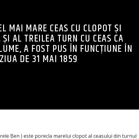
CEL MAI MARE CEAS CU CLOPOT ȘI
 ȘI AL TREILEA TURN CU CEAS CA
LUME, A FOST PUS ÎN FUNCȚIUNE ÎN
ZIUA DE 31 MAI 1859
ele Ben ) este porecla marelui clopot al ceasului din turnul