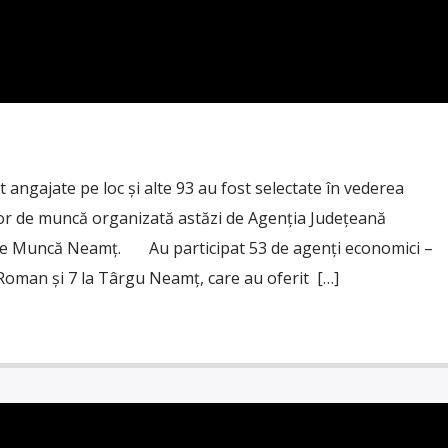
gajate pe loc și alte 93 au fost selectate în vederea
ilor de muncă organizată astăzi de Agenția Județeană
de Muncă Neamț. Au participat 53 de agenți economici –
 Roman și 7 la Târgu Neamț, care au oferit […]