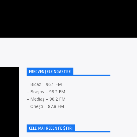
FRECVENȚELE NOASTRE
– Bicaz – 96.1 FM
– Brașov – 98.2 FM
– Mediaș – 90.2 FM
– Onești – 87.8 FM
CELE MAI RECENTE ȘTIRI