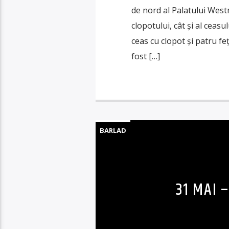
de nord al Palatului Westm
clopotului, cât și al ceasu
ceas cu clopot și patru feț
fost […]
BARLAD
31 MAI 