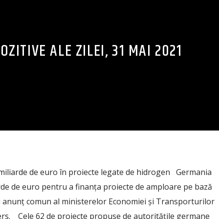
OZITIVE ALE ZILEI, 31 MAI 2021
 miliarde de euro în proiecte legate de hidrogen Germania
arde de euro pentru a finanţa proiecte de amploare pe bază
i anunț comun al ministerelor Economiei şi Transporturilor
uters. Cele 62 de proiecte propuse de autoritățile germane