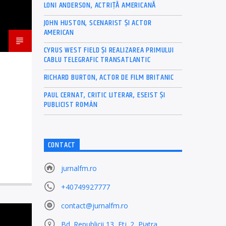
LONI ANDERSON, ACTRIȚĂ AMERICANĂ
JOHN HUSTON, SCENARIST ȘI ACTOR
AMERICAN
CYRUS WEST FIELD ȘI REALIZAREA PRIMULUI
CABLU TELEGRAFIC TRANSATLANTIC
RICHARD BURTON, ACTOR DE FILM BRITANIC
PAUL CERNAT, CRITIC LITERAR, ESEIST ȘI
PUBLICIST ROMÂN
CONTACT
jurnalfm.ro
+40749927777
contact@jurnalfm.ro
Bd. Republicii 13, Etj. 2, Piatra