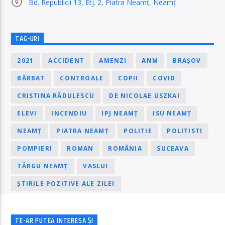
Bd. Republicii 13, Etj. 2, Piatra Neamț, Neamț
TAG-URI
2021
ACCIDENT
AMENZI
ANM
BRAȘOV
BĂRBAT
CONTROALE
COPII
COVID
CRISTINA RĂDULESCU
DE NICOLAE USZKAI
ELEVI
INCENDIU
IPJ NEAMȚ
ISU NEAMȚ
NEAMȚ
PIATRA NEAMȚ
POLITIE
POLITISTI
POMPIERI
ROMAN
ROMÂNIA
SUCEAVA
TÂRGU NEAMȚ
VASLUI
ȘTIRILE POZITIVE ALE ZILEI
TE-AR PUTEA INTERESA ȘI