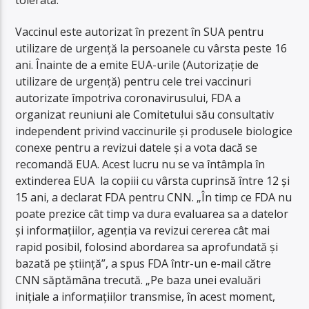
Vaccinul este autorizat în prezent în SUA pentru
utilizare de urgență la persoanele cu vârsta peste 16
ani. Înainte de a emite EUA-urile (
Autorizație de
utilizare de urgență
) pentru cele trei vaccinuri
autorizate împotriva coronavirusului, FDA a
organizat reuniuni ale Comitetului său consultativ
independent privind vaccinurile și produsele biologice
conexe pentru a revizui datele și a vota dacă se
recomandă EUA. Acest lucru nu se va întâmpla în
extinderea EUA la copiii cu vârsta cuprinsă între 12 și
15 ani, a declarat FDA pentru CNN. „În timp ce FDA nu
poate prezice cât timp va dura evaluarea sa a datelor
și informațiilor, agenția va revizui cererea cât mai
rapid posibil, folosind abordarea sa aprofundată și
bazată pe știință”, a spus FDA într-un e-mail către
CNN săptămâna trecută. „Pe baza unei evaluări
inițiale a informațiilor transmise, în acest moment,