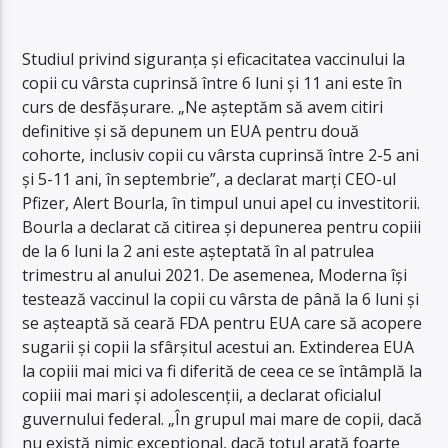
Studiul privind siguranța și eficacitatea vaccinului la
copii cu vârsta cuprinsă între 6 luni și 11 ani este în
curs de desfășurare. „Ne așteptăm să avem citiri
definitive și să depunem un EUA pentru două
cohorte, inclusiv copii cu vârsta cuprinsă între 2-5 ani
și 5-11 ani, în septembrie”, a declarat marți CEO-ul
Pfizer, Alert Bourla, în timpul unui apel cu investitorii.
Bourla a declarat că citirea și depunerea pentru copiii
de la 6 luni la 2 ani este așteptată în al patrulea
trimestru al anului 2021. De asemenea, Moderna își
testează vaccinul la copii cu vârsta de până la 6 luni și
se așteaptă să ceară FDA pentru EUA care să acopere
sugarii și copii la sfârșitul acestui an. Extinderea EUA
la copiii mai mici va fi diferită de ceea ce se întâmplă la
copiii mai mari și adolescenții, a declarat oficialul
guvernului federal. „În grupul mai mare de copii, dacă
nu există nimic excepțional, dacă totul arată foarte