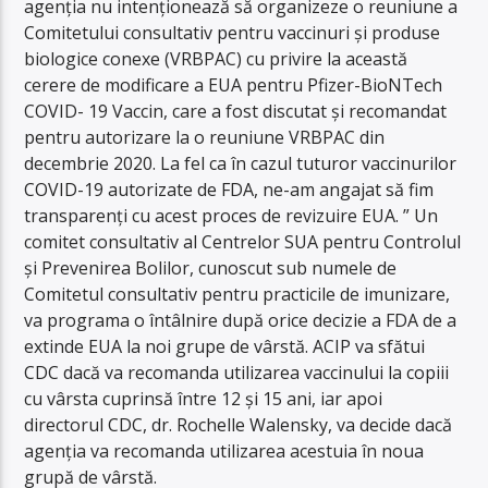
agenția nu intenționează să organizeze o reuniune a
Comitetului consultativ pentru vaccinuri și produse
biologice conexe (VRBPAC) cu privire la această
cerere de modificare a EUA pentru Pfizer-BioNTech
COVID- 19 Vaccin, care a fost discutat și recomandat
pentru autorizare la o reuniune VRBPAC din
decembrie 2020. La fel ca în cazul tuturor vaccinurilor
COVID-19 autorizate de FDA, ne-am angajat să fim
transparenți cu acest proces de revizuire EUA. ” Un
comitet consultativ al Centrelor SUA pentru Controlul
și Prevenirea Bolilor, cunoscut sub numele de
Comitetul consultativ pentru practicile de imunizare,
va programa o întâlnire după orice decizie a FDA de a
extinde EUA la noi grupe de vârstă. ACIP va sfătui
CDC dacă va recomanda utilizarea vaccinului la copiii
cu vârsta cuprinsă între 12 și 15 ani, iar apoi
directorul CDC, dr. Rochelle Walensky, va decide dacă
agenția va recomanda utilizarea acestuia în noua
grupă de vârstă.