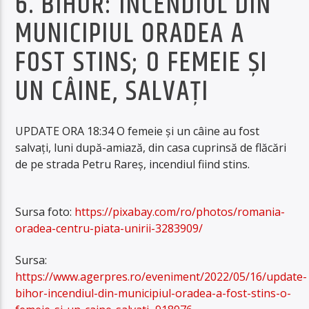
6. BIHOR: INCENDIUL DIN
MUNICIPIUL ORADEA A
FOST STINS; O FEMEIE ŞI
UN CÂINE, SALVAŢI
UPDATE ORA 18:34 O femeie şi un câine au fost
salvaţi, luni după-amiază, din casa cuprinsă de flăcări
de pe strada Petru Rareş, incendiul fiind stins.
Sursa foto:
https://pixabay.com/ro/photos/romania-
oradea-centru-piata-unirii-3283909/
Sursa:
https://www.agerpres.ro/eveniment/2022/05/16/update-
bihor-incendiul-din-municipiul-oradea-a-fost-stins-o-