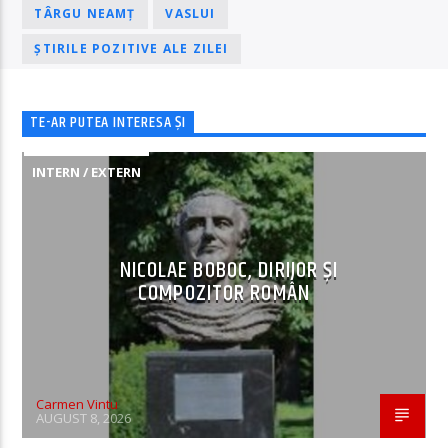
TÂRGU NEAMȚ
VASLUI
ȘTIRILE POZITIVE ALE ZILEI
TE-AR PUTEA INTERESA ȘI
INTERN / EXTERN
NICOLAE BOBOC, DIRIJOR ȘI
COMPOZITOR ROMÂN
Carmen Vintu
AUGUST 8, 2026