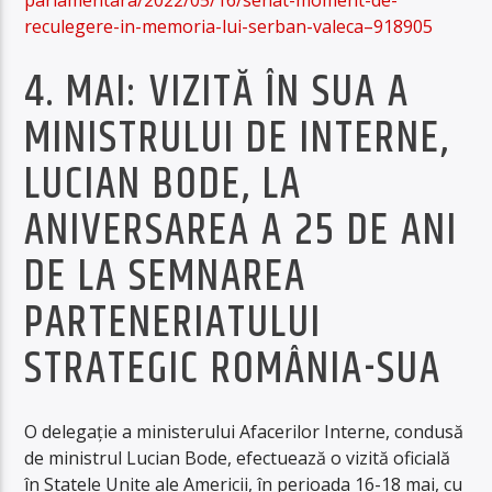
parlamentara/2022/05/16/senat-moment-de-
reculegere-in-memoria-lui-serban-valeca–918905
4. MAI: VIZITĂ ÎN SUA A
MINISTRULUI DE INTERNE,
LUCIAN BODE, LA
ANIVERSAREA A 25 DE ANI
DE LA SEMNAREA
PARTENERIATULUI
STRATEGIC ROMÂNIA-SUA
O delegaţie a ministerului Afacerilor Interne, condusă
de ministrul Lucian Bode, efectuează o vizită oficială
în Statele Unite ale Americii, în perioada 16-18 mai, cu