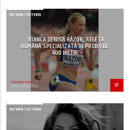
INTERN / EXTERN
BIANCA DENISA RĂZOR, ATLETĂ
ROMÂNĂ SPECIALIZATĂ ÎN PROBA DE
400 METRI
Carmen Vintu
AUGUST 8, 2026
INTERN / EXTERN