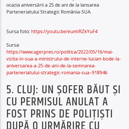
ocazia aniversării a 25 de ani de la lansarea
Parteneriatului Strategic România-SUA.
Sursa foto:
https://youtu.be/eumIRZkYuF4
Sursa:
https://www.agerpres.ro/politica/2022/05/16/mai-
vizita-in-sua-a-ministrului-de-interne-lucian-bode-la-
aniversarea-a-25-de-ani-de-la-semnarea-
parteneriatului-strategic-romania-sua–918946
5. CLUJ: UN ŞOFER BĂUT ŞI
CU PERMISUL ANULAT A
FOST PRINS DE POLIŢIŞTI
DUPĂ O URMĂRIRE CU