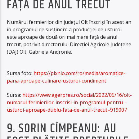
FAŢĂ DE ANUL TRECUT
Numărul fermierilor din judeţul Olt înscrişi în acest an
în programul de susţinere a producţiei de usturoi
este aproape de două ori mai mare faţă de anul
trecut, potrivit directorului Direcţiei Agricole Judeţene
(DAJ) Olt, Gabriela Andronie.
Sursa foto:
https://pixnio.com/ro/media/aromatice-
pana-aproape-culinare-usturoi-condiment
Sursa:
https://www.agerpres.ro/social/2022/05/16/olt-
numarul-fermierilor-inscrisi-in-programul-pentru-
usturoi-aproape-dublu-fata-de-anul-trecut–919007
9. SORIN CÎMPEANU: AU