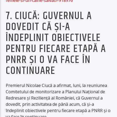
femeie-si-un-caine-salvati–918976
7. CIUCĂ: GUVERNUL A
DOVEDIT CĂ ŞI-A
ÎNDEPLINIT OBIECTIVELE
PENTRU FIECARE ETAPĂ A
PNRR ŞI O VA FACE ÎN
CONTINUARE
Premierul Nicolae Ciucă a afirmat, luni, la reuniunea
Comitetului de monitorizare a Planului Naţional de
Redresare şi Rezilienţă al României, că Guvernul a
dovedit, prin activitatea de până acum, că şi-a
îndeplinit obiectivele pentru fiecare etapă a PNRR şi o
va face în continuare.