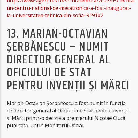
https://www.agerpres.ro/stiintatehnica/2022/05/16/bta-
un-centru-national-de-mecatronica-a-fost-inaugurat-
la-universitatea-tehnica-din-sofia–919102
13. MARIAN-OCTAVIAN
ŞERBĂNESCU – NUMIT
DIRECTOR GENERAL AL
OFICIULUI DE STAT
PENTRU INVENŢII ŞI MĂRCI
Marian-Octavian Şerbănescu a fost numit în funcţia
de director general al Oficiului de Stat pentru Invenţii
şi Mărci printr-o decizie a premierului Nicolae Ciucă
publicată luni în Monitorul Oficial.