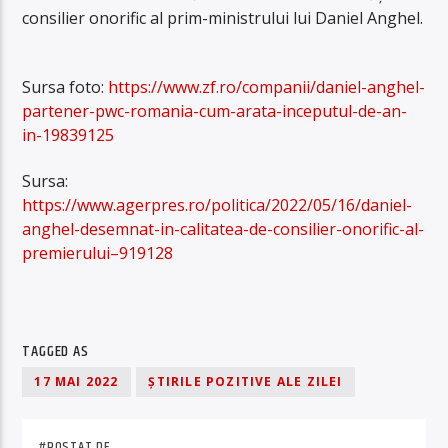
consilier onorific al prim-ministrului lui Daniel Anghel.
Sursa foto:
https://www.zf.ro/companii/daniel-anghel-
partener-pwc-romania-cum-arata-inceputul-de-an-
in-19839125
Sursa:
https://www.agerpres.ro/politica/2022/05/16/daniel-
anghel-desemnat-in-calitatea-de-consilier-onorific-al-
premierului–919128
TAGGED AS
17 MAI 2022
ȘTIRILE POZITIVE ALE ZILEI
#POSTAT DE