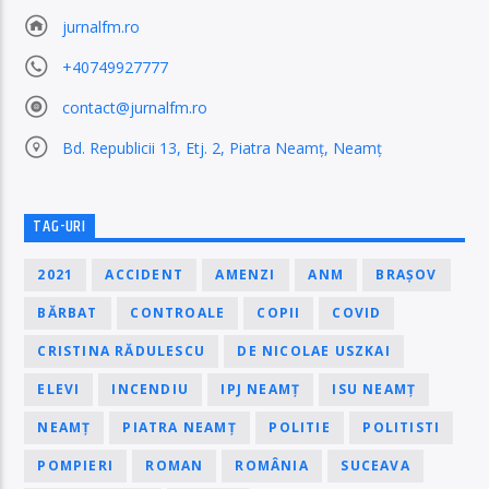
jurnalfm.ro
+40749927777
contact@jurnalfm.ro
Bd. Republicii 13, Etj. 2, Piatra Neamț, Neamț
TAG-URI
2021
ACCIDENT
AMENZI
ANM
BRAȘOV
BĂRBAT
CONTROALE
COPII
COVID
CRISTINA RĂDULESCU
DE NICOLAE USZKAI
ELEVI
INCENDIU
IPJ NEAMȚ
ISU NEAMȚ
NEAMȚ
PIATRA NEAMȚ
POLITIE
POLITISTI
POMPIERI
ROMAN
ROMÂNIA
SUCEAVA