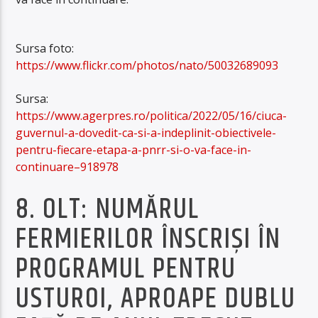
Sursa foto:
https://www.flickr.com/photos/nato/50032689093
Sursa:
https://www.agerpres.ro/politica/2022/05/16/ciuca-
guvernul-a-dovedit-ca-si-a-indeplinit-obiectivele-
pentru-fiecare-etapa-a-pnrr-si-o-va-face-in-
continuare–918978
8. OLT: NUMĂRUL
FERMIERILOR ÎNSCRIŞI ÎN
PROGRAMUL PENTRU
USTUROI, APROAPE DUBLU