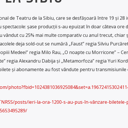
onal de Teatru de la Sibiu, care se desfășoară între 19 și 28 i
spectacole: șase producții s-au epuizat în doar câteva ore d
-au vândut cu 25% mai multe comparativ cu anul trecut, chiar 
acolele deja sold-out se numără „Faust” regia Silviu Purcăret
opiii Medeei” regia Milo Rau, „O noapte cu Morricone” – Ce
te” regia Alexandru Dabija și „Metamorfoza” regia Yuri Kor
ilete și abonamente au fost vândute pentru transmisiunile 
.com/photo?fbid=1024381036925084&set=a.19672415302411
NRSS/posts/ieri-la-ora-1200-s-au-pus-în-vânzare-biletele-
45653495289/