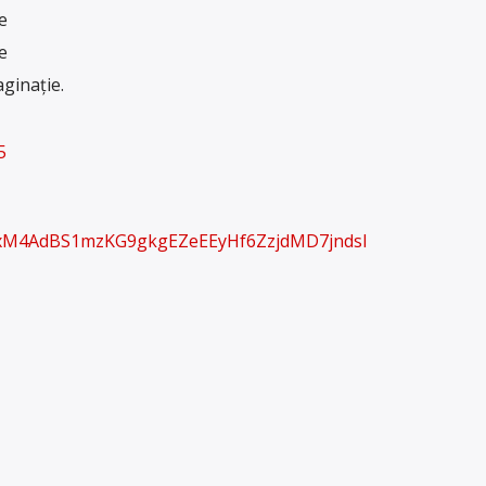
e
e
ginație.
5
6LxM4AdBS1mzKG9gkgEZeEEyHf6ZzjdMD7jndsl