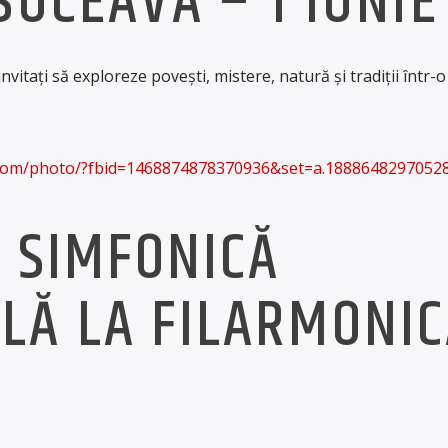
SUCEAVA – 1 IUNIE
 invitați să exploreze povești, mistere, natură și tradiții într-o
.com/photo/?fbid=1468874878370936&set=a.1888648297052
Ă SIMFONICĂ
LĂ LA FILARMONIC