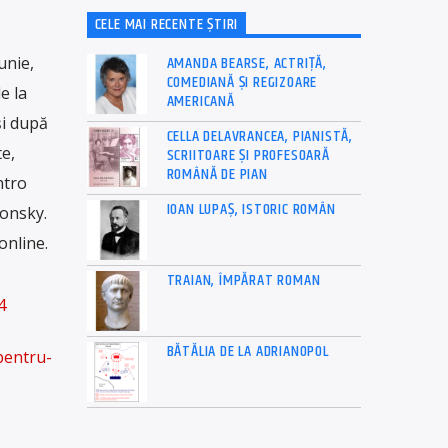
CELE MAI RECENTE ȘTIRI
AMANDA BEARSE, ACTRIȚĂ,
unie,
COMEDIANĂ ȘI REGIZOARE
e la
AMERICANĂ
și după
CELLA DELAVRANCEA, PIANISTĂ,
e,
SCRIITOARE ȘI PROFESOARĂ
ROMÂNĂ DE PIAN
ntro
IOAN LUPAȘ, ISTORIC ROMÂN
donsky.
online.
TRAIAN, ÎMPĂRAT ROMAN
4
BĂTĂLIA DE LA ADRIANOPOL
pentru-