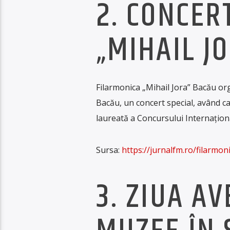
2. CONCER
„MIHAIL J
Filarmonica „Mihail Jora” Bacău orga
Bacău, un concert special, având ca
laureată a Concursului Internațion
Sursa:
https://jurnalfm.ro/filarmo
3. ZIUA A