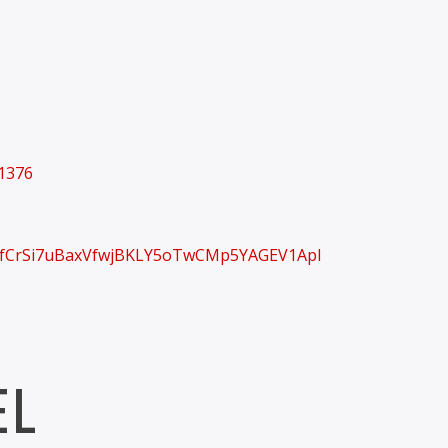
1376
2cfCrSi7uBaxVfwjBKLY5oTwCMp5YAGEV1Apl
EL