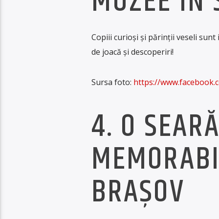
MUZEE ÎN 
Copiii curioși și părinții veseli sunt
de joacă și descoperiri!
Sursa foto:
https://www.facebook
4. O SEAR
MEMORABI
BRAȘOV