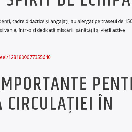
I SPIRIT DE ECHIPĂ
denți, cadre didactice și angajați, au alergat pe traseul de 15
lvania, într-o zi dedicată mișcării, sănătății și vieții active
reel/1281800077355640
I IMPORTANTE PEN
 CIRCULAȚIEI ÎN