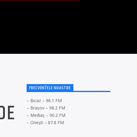
FRECVENȚELE NOASTRE
– Bicaz – 96.1 FM
DE
– Brașov – 98.2 FM
– Mediaș – 90.2 FM
– Onești – 87.8 FM