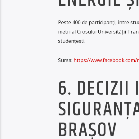
ENERGIE Ș
Peste 400 de participanți, între stu
metri al Crosului Universității Transi
studențești.
Sursa:
https://www.facebook.com/
6. DECIZI
SIGURANȚA
BRAȘOV