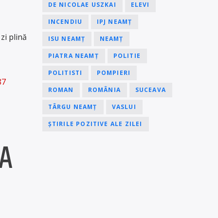
DE NICOLAE USZKAI
ELEVI
INCENDIU
IPJ NEAMȚ
 zi plină
ISU NEAMȚ
NEAMȚ
PIATRA NEAMȚ
POLITIE
POLITISTI
POMPIERI
87
ROMAN
ROMÂNIA
SUCEAVA
TÂRGU NEAMȚ
VASLUI
ȘTIRILE POZITIVE ALE ZILEI
A