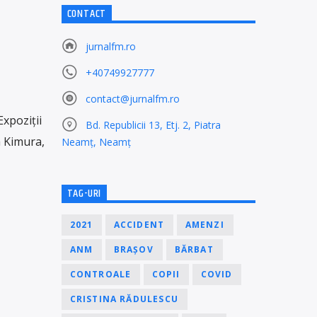
CONTACT
jurnalfm.ro
+40749927777
contact@jurnalfm.ro
Expoziții
Bd. Republicii 13, Etj. 2, Piatra
a Kimura,
Neamț, Neamț
TAG-URI
2021
ACCIDENT
AMENZI
ANM
BRAȘOV
BĂRBAT
CONTROALE
COPII
COVID
CRISTINA RĂDULESCU