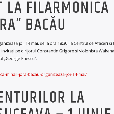
T LA FILARMONICA
ORA” BACĂU
nizează joi, 14 mai, de la ora 18:30, la Centrul de Afaceri și 
 invitați pe dirijorul Constantin Grigore și violonista Wakan
al „George Enescu”.
nica-mihail-jora-bacau-organizeaza-joi-14-mai/
VENTURILOR LA