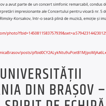
rașov a avut parte de un concert simfonic remarcabil, condus d
erpretări impresionante ale Concertului pentru vioară nr. 5 d
Rimsky-Korsakov, într-o seară plină de muzică, emoție și ima
.com/photo?fbid=1450811583757939&set=a.57942314423012
rmonicaBrasov/posts/pfbid0CY2ALykNtu9uPcet81MJpoMjAa
 UNIVERSITĂȚII
NIA DIN BRAȘOV –