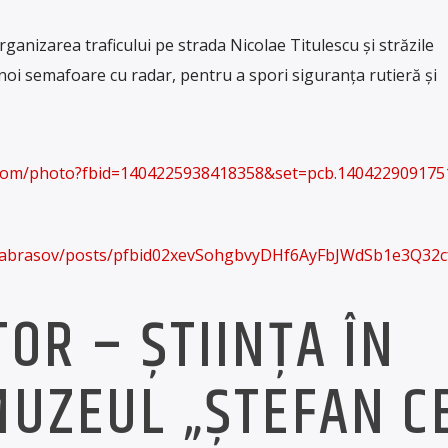
ganizarea traficului pe strada Nicolae Titulescu și străzile
noi semafoare cu radar, pentru a spori siguranța rutieră și
.com/photo?fbid=1404225938418358&set=pcb.140422909175
ariabrasov/posts/pfbid02xevSohgbvyDHf6AyFbJWdSb1e3Q3
TOR – ȘTIINȚA ÎN
MUZEUL „ȘTEFAN C