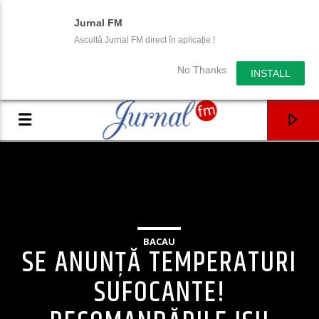
Jurnal FM
Ascultă Jurnal FM direct în aplicație !
No Thanks
INSTALL
BACAU
SE ANUNȚĂ TEMPERATURI
SUFOCANTE!