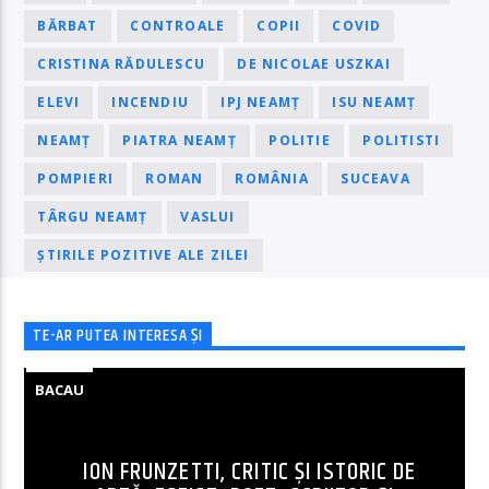
BĂRBAT
CONTROALE
COPII
COVID
CRISTINA RĂDULESCU
DE NICOLAE USZKAI
ELEVI
INCENDIU
IPJ NEAMȚ
ISU NEAMȚ
NEAMȚ
PIATRA NEAMȚ
POLITIE
POLITISTI
POMPIERI
ROMAN
ROMÂNIA
SUCEAVA
TÂRGU NEAMȚ
VASLUI
ȘTIRILE POZITIVE ALE ZILEI
TE-AR PUTEA INTERESA ȘI
BACAU
ION FRUNZETTI, CRITIC ȘI ISTORIC DE