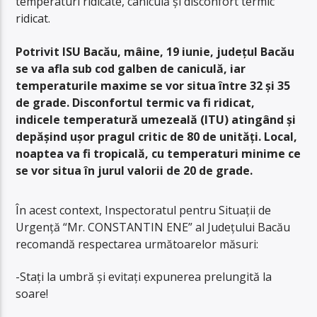
temperaturi ridicate, caniculă și disconfort termic
ridicat.
Potrivit ISU Bacău, mâine, 19 iunie, județul Bacău
se va afla sub cod galben de caniculă, iar
temperaturile maxime se vor situa între 32 și 35
de grade. Disconfortul termic va fi ridicat,
indicele temperatură umezeală (ITU) atingând și
depășind ușor pragul critic de 80 de unități. Local,
noaptea va fi tropicală, cu temperaturi minime ce
se vor situa în jurul valorii de 20 de grade.
În acest context, Inspectoratul pentru Situații de
Urgență “Mr. CONSTANTIN ENE” al Județului Bacău
recomandă respectarea următoarelor măsuri:
-Stați la umbră și evitați expunerea prelungită la
soare!