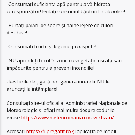
-Consumați suficientă apă pentru a vă hidrata
corespunzător! Evitați consumul băuturilor alcoolice!
-Purtați pălării de soare și haine lejere de culori
deschise!
-Consumați fructe și legume proaspete!
-NU aprindeți focul în zone cu vegetație uscată sau
împădurite pentru a preveni incendiile!
-Resturile de țigară pot genera incendii. NU le
aruncați la întâmplare!
Consultați site-ul oficial al Administrației Naționale de
Meteorologie și aflați mai multe despre codurile
emise
https://www.meteoromania.ro/avertizari/
Accesați
https://fiipregatit.ro ș
i aplicația de mobil