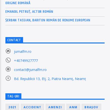
ORIGINE ROMÂNĂ
EMANOIL PETRUȚ, ACTOR ROMÂN
ȘERBAN TASSIAN, BARITON ROMÂN DE RENUME EUROPEAN
CONTACT
jurnalfm.ro
+40749927777
contact@jurnalfm.ro
Bd. Republicii 13, Etj. 2, Piatra Neamț, Neamț
TAG-URI
2021
ACCIDENT
AMENZI
ANM
BRAȘOV