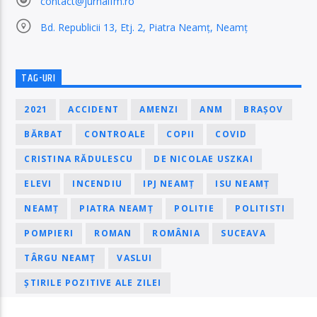
contact@jurnalfm.ro
Bd. Republicii 13, Etj. 2, Piatra Neamț, Neamț
TAG-URI
2021
ACCIDENT
AMENZI
ANM
BRAȘOV
BĂRBAT
CONTROALE
COPII
COVID
CRISTINA RĂDULESCU
DE NICOLAE USZKAI
ELEVI
INCENDIU
IPJ NEAMȚ
ISU NEAMȚ
NEAMȚ
PIATRA NEAMȚ
POLITIE
POLITISTI
POMPIERI
ROMAN
ROMÂNIA
SUCEAVA
TÂRGU NEAMȚ
VASLUI
ȘTIRILE POZITIVE ALE ZILEI