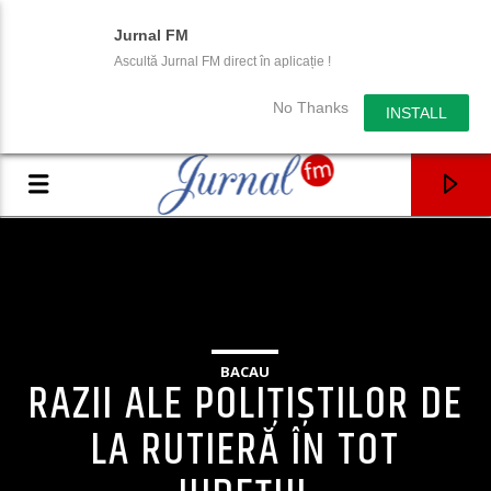
Jurnal FM
Ascultă Jurnal FM direct în aplicație !
No Thanks
INSTALL
BACAU
RAZII ALE POLIȚIȘTILOR DE
LA RUTIERĂ ÎN TOT