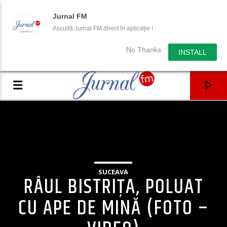
Jurnal FM
Ascultă Jurnal FM direct în aplicație !
No Thanks
INSTALL
SUCEAVA
RÂUL BISTRIȚA, POLUAT
CU APE DE MINĂ (FOTO –