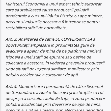
Ministerul Economiei a unui expert tehnic autorizat
care să stabilească cauza producerii poluării
accidentale a cursului Râului Bistrița cu ape miniere,
precum și măsurile necesar a fi întreprinse pentru
restabilirea stării de normalitate.
Art. 3.
Analizarea de către
SC CONVERSMIN SA a
oportunității amplasării în proximitatea gurii de
evacuare a apelor de mină de pe platforma minieră
Isipoaia a unei stații de epurare sau bazine de
colectare a acestora, în vederea prevenirii producerii
unor situații de urgență similare, manifestate prin
poluări accidentale a cursurilor de apă.
Art. 4.
Monitorizarea permanentă de către Sistemul
de Gospodărire a Apelor Suceava și instituțiile cu rol
de sprijin a cursului râului Bistrița, în zona producerii
poluării accidentale prin deversare de ape de mină,
precum și aval de aceasta, prin efectuarea periodică