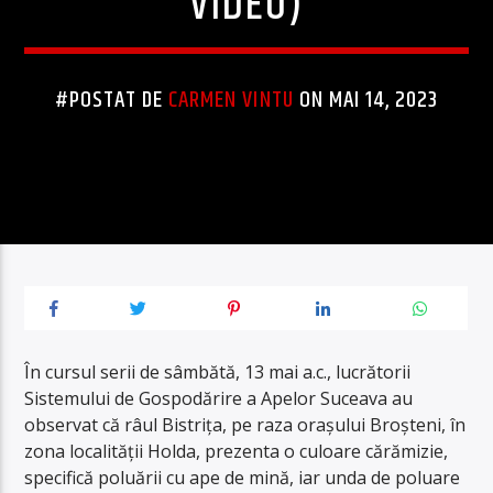
VIDEO)
#POSTAT DE
CARMEN VINTU
ON MAI 14, 2023
În cursul serii de sâmbătă, 13 mai a.c., lucrătorii
Sistemului de Gospodărire a Apelor Suceava au
observat că râul Bistrița, pe raza orașului Broșteni, în
zona localității Holda, prezenta o culoare cărămizie,
specifică poluării cu ape de mină, iar unda de poluare