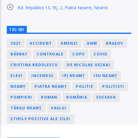
Bd. Republicii 13, Etj. 2, Piatra Neamț, Neamț
TAG-URI
2021
ACCIDENT
AMENZI
ANM
BRAȘOV
BĂRBAT
CONTROALE
COPII
COVID
CRISTINA RĂDULESCU
DE NICOLAE USZKAI
ELEVI
INCENDIU
IPJ NEAMȚ
ISU NEAMȚ
NEAMȚ
PIATRA NEAMȚ
POLITIE
POLITISTI
POMPIERI
ROMAN
ROMÂNIA
SUCEAVA
TÂRGU NEAMȚ
VASLUI
ȘTIRILE POZITIVE ALE ZILEI