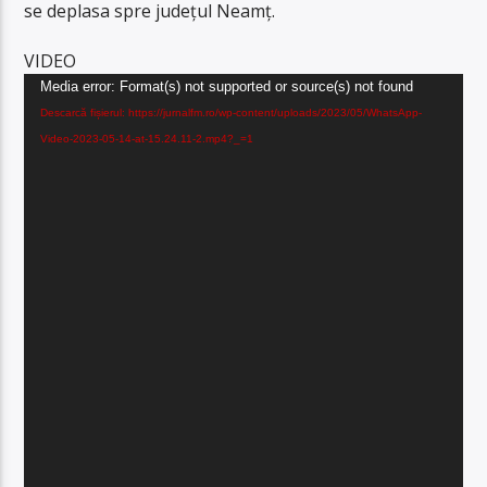
se deplasa spre județul Neamț.
VIDEO
Player
Media error: Format(s) not supported or source(s) not found
video
Descarcă fișierul: https://jurnalfm.ro/wp-content/uploads/2023/05/WhatsApp-
Video-2023-05-14-at-15.24.11-2.mp4?_=1