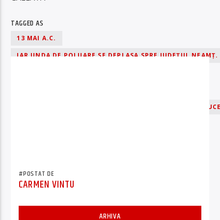
TAGGED AS
13 MAI A.C.
IAR UNDA DE POLUARE SE DEPLASA SPRE JUDEȚUL NEAMȚ.
ÎN CURSUL SERII DE SÂMBĂTĂ
ÎN ZONA LOCALITĂȚII HOLDA
LUCRĂTORII SISTEMULUI DE GOSPODĂRIRE A APELOR SUCE
PE RAZA ORAȘULUI BROȘTENI
PREZENTA O CULOARE CĂRĂMIZIE
SPECIFICĂ POLUĂRII CU APE DE MINĂ
#POSTAT DE
CARMEN VINTU
ARHIVA