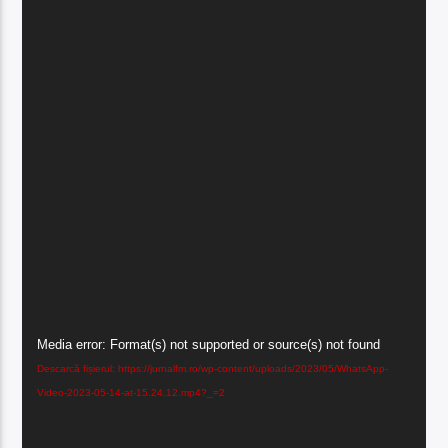
Player
Media error: Format(s) not supported or source(s) not found
video
Descarcă fișierul: https://jurnalfm.ro/wp-content/uploads/2023/05/WhatsApp-
Video-2023-05-14-at-15.24.12.mp4?_=2