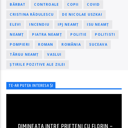
BĂRBAT
CONTROALE
COPII
COVID
CRISTINA RĂDULESCU
DE NICOLAE USZKAI
ELEVI
INCENDIU
IPJ NEAMȚ
ISU NEAMȚ
NEAMȚ
PIATRA NEAMȚ
POLITIE
POLITISTI
POMPIERI
ROMAN
ROMÂNIA
SUCEAVA
TÂRGU NEAMȚ
VASLUI
ȘTIRILE POZITIVE ALE ZILEI
TE-AR PUTEA INTERESA ȘI
DIMINEATA INTRE PRIETENI CU FLORIN –