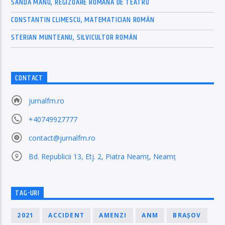
SANDA MANU, REGIZOARE ROMÂNĂ DE TEATRU
CONSTANTIN CLIMESCU, MATEMATICIAN ROMÂN
STERIAN MUNTEANU, SILVICULTOR ROMÂN
CONTACT
jurnalfm.ro
+40749927777
contact@jurnalfm.ro
Bd. Republicii 13, Etj. 2, Piatra Neamț, Neamț
TAG-URI
2021
ACCIDENT
AMENZI
ANM
BRAȘOV