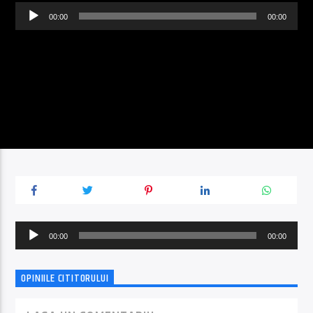
Player
00:00
00:00
audio
Player
00:00
00:00
audio
OPINIILE CITITORULUI