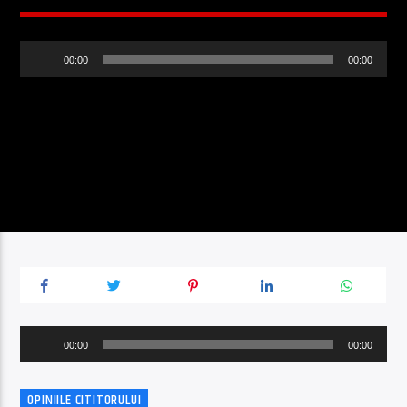
Player
00:00
00:00
audio
Player
00:00
00:00
audio
OPINIILE CITITORULUI