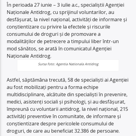
În perioada 27 iunie – 3 iulie a.c., specialiştii Agenţiei
Naţionale Antidrog, cu sprijinul voluntarilor, au
desfăşurat, la nivel naţional, activităţi de informare şi
conştientizare cu privire la efectele şi riscurile
consumului de droguri şi de promovare a
modalităţilor de petrecere a timpului liber într-un
mod sănătos, se arată în comunicatul Agenției
Naționale Antidrog.
Sursa foto: Agentia Nationala Antidrog
Astfel, săptămâna trecută, 58 de specialişti ai Agenţiei
au fost mobilizaţi pentru a forma echipe
multidisciplinare, alcătuite din specialişti în prevenire,
medici, asistenţi sociali şi psihologi, şi au desfăşurat,
împreună cu voluntarii antidrog, la nivel naţional, 215
activităţi preventive în comunitate, de informare şi
conştientizare despre pericolele consumului de
droguri, de care au beneficiat 32.386 de persoane.