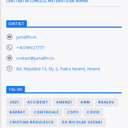
CONSTANTIN CLIMESCU, MATEMATICIAN ROMÂN
CONTACT
jurnalfm.ro
+40749927777
contact@jurnalfm.ro
Bd. Republicii 13, Etj. 2, Piatra Neamț, Neamț
TAG-URI
2021
ACCIDENT
AMENZI
ANM
BRAȘOV
BĂRBAT
CONTROALE
COPII
COVID
CRISTINA RĂDULESCU
DE NICOLAE USZKAI