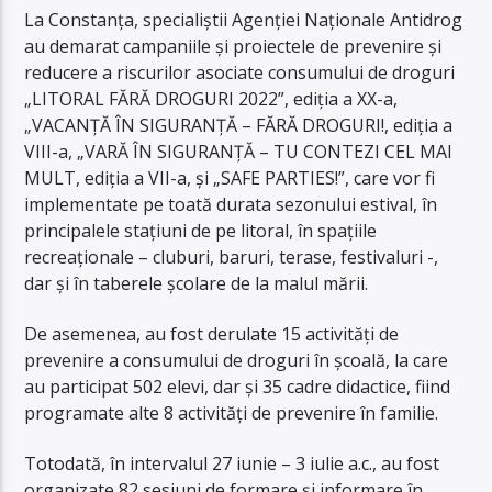
La Constanţa, specialiştii Agenţiei Naţionale Antidrog
au demarat campaniile şi proiectele de prevenire şi
reducere a riscurilor asociate consumului de droguri
„LITORAL FĂRĂ DROGURI 2022”, ediţia a XX-a,
„VACANŢĂ ÎN SIGURANŢĂ – FĂRĂ DROGURI!, ediţia a
VIII-a, „VARĂ ÎN SIGURANŢĂ – TU CONTEZI CEL MAI
MULT, ediţia a VII-a, şi „SAFE PARTIES!”, care vor fi
implementate pe toată durata sezonului estival, în
principalele staţiuni de pe litoral, în spaţiile
recreaţionale – cluburi, baruri, terase, festivaluri -,
dar şi în taberele şcolare de la malul mării.
De asemenea, au fost derulate 15 activităţi de
prevenire a consumului de droguri în şcoală, la care
au participat 502 elevi, dar şi 35 cadre didactice, fiind
programate alte 8 activităţi de prevenire în familie.
Totodată, în intervalul 27 iunie – 3 iulie a.c., au fost
organizate 82 sesiuni de formare şi informare în