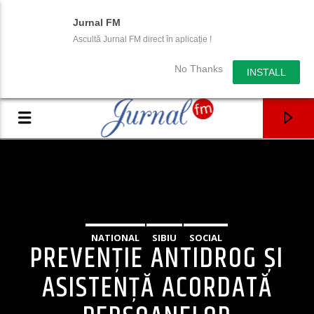
Jurnal FM
Ascultă Jurnal FM direct în aplicație !
No Thanks
INSTALL
NATIONAL
SIBIU
SOCIAL
PREVENȚIE ANTIDROG ŞI
ASISTENŢĂ ACORDATĂ