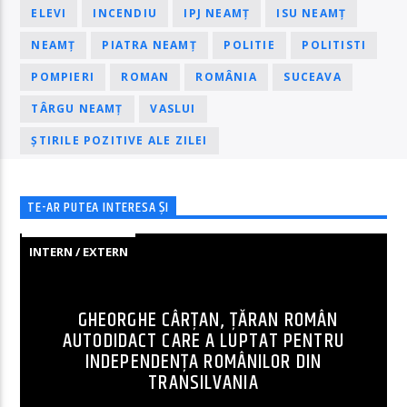
ELEVI
INCENDIU
IPJ NEAMȚ
ISU NEAMȚ
NEAMȚ
PIATRA NEAMȚ
POLITIE
POLITISTI
POMPIERI
ROMAN
ROMÂNIA
SUCEAVA
TÂRGU NEAMȚ
VASLUI
ȘTIRILE POZITIVE ALE ZILEI
TE-AR PUTEA INTERESA ȘI
INTERN / EXTERN
GHEORGHE CÂRȚAN, ŢĂRAN ROMÂN
AUTODIDACT CARE A LUPTAT PENTRU
INDEPENDENȚA ROMÂNILOR DIN
TRANSILVANIA