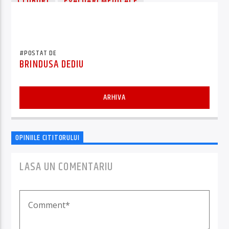
CLUBURI
EVALUĂRI MEDICALE
EVALUĂRI PSIHOLOGICE
FESTIVALURI
INFORMĂRI
TABERELE ŞCOLARE
TERASE
#POSTAT DE
BRINDUSA DEDIU
ARHIVA
OPINIILE CITITORULUI
LASA UN COMENTARIU