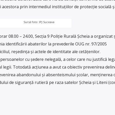
rii acestora prin intermediul instituțiilor de protecție socială ș
Sursă foto: IPJ Suceava
orar 08.00 – 24.00, Secția 9 Poliție Rurală Șcheia a organizat ș
ia identificării abaterilor la prevederile OUG nr. 97/2005
iliul, reședința și actele de identitate ale cetățenilor.
persoanelor cu ședere nelegală, a celor care nu justifică leg
l legii. Totodată acțiunea a avut ca obiectiv prevenirea delin
prevenirea abandonului și absenteismului școlar, menținerea or
dului de siguranță rutieră pe raza satelor Șcheia și Liteni (