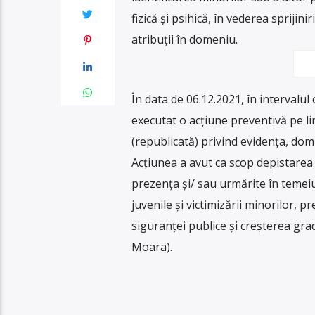
fizică și psihică, în vederea sprijini
atribuții în domeniu.
În data de 06.12.2021, în intervalul 
executat o acțiune preventivă pe lin
(republicată) privind evidența, domic
Acțiunea a avut ca scop depistarea 
prezența și/ sau urmărite în temeiu
juvenile și victimizării minorilor, 
siguranței publice și creșterea gra
Moara).