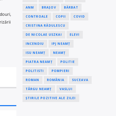
ANM
BRAȘOV
BĂRBAT
adouri,
CONTROALE
COPII
COVID
izării
CRISTINA RĂDULESCU
DE NICOLAE USZKAI
ELEVI
INCENDIU
IPJ NEAMȚ
ISU NEAMȚ
NEAMȚ
PIATRA NEAMȚ
POLITIE
POLITISTI
POMPIERI
ROMAN
ROMÂNIA
SUCEAVA
TÂRGU NEAMȚ
VASLUI
ȘTIRILE POZITIVE ALE ZILEI