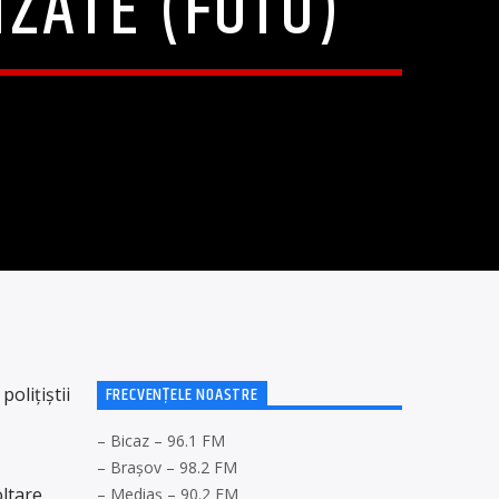
IZATE (FOTO)
FRECVENȚELE NOASTRE
polițiștii
– Bicaz – 96.1 FM
– Brașov – 98.2 FM
oltare
– Mediaș – 90.2 FM