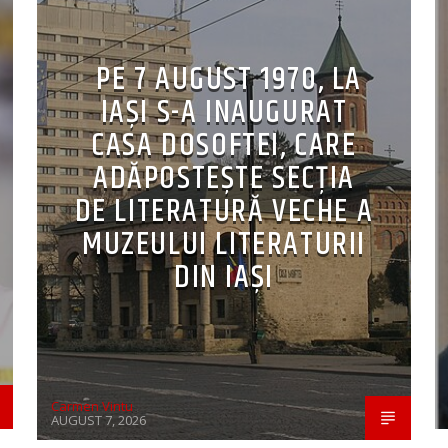
PE 7 AUGUST 1970, LA
IAŞI S-A INAUGURAT
CASA DOSOFTEI, CARE
ADĂPOSTEŞTE SECŢIA
DE LITERATURĂ VECHE A
MUZEULUI LITERATURII
DIN IAŞI
Carmen Vintu
AUGUST 7, 2026