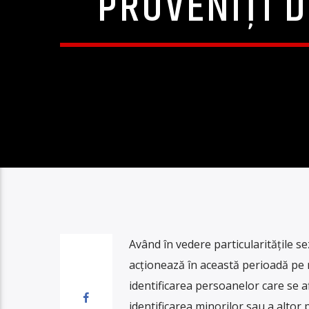
PROVENIȚI D
Având în vedere particularitățile sez
acționează în această perioadă pe 
identificarea persoanelor care se afl
identificarea minorilor sau a altor