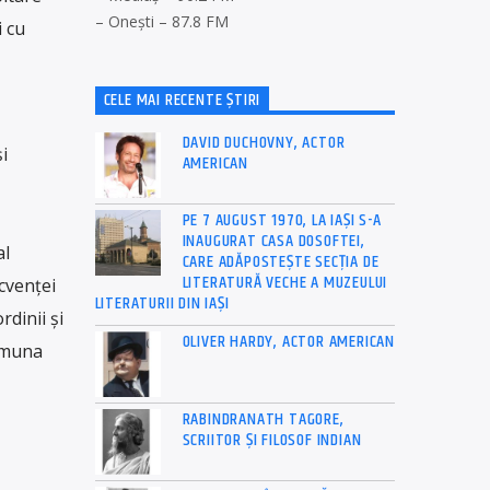
– Onești – 87.8 FM
i cu
CELE MAI RECENTE ȘTIRI
DAVID DUCHOVNY, ACTOR
i
AMERICAN
PE 7 AUGUST 1970, LA IAŞI S-A
INAUGURAT CASA DOSOFTEI,
al
CARE ADĂPOSTEŞTE SECŢIA DE
LITERATURĂ VECHE A MUZEULUI
cvenței
LITERATURII DIN IAŞI
dinii și
OLIVER HARDY, ACTOR AMERICAN
comuna
RABINDRANATH TAGORE,
SCRIITOR ȘI FILOSOF INDIAN