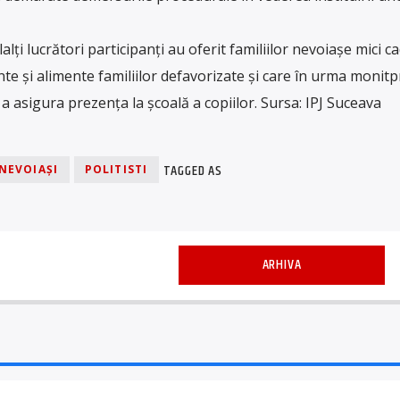
alți lucrători participanți au oferit familiilor nevoiașe mici c
e și alimente familiilor defavorizate și care în urma monitpr
 a asigura prezența la școală a copiilor. Sursa: IPJ Suceava
TAGGED AS
NEVOIAȘI
POLITISTI
ARHIVA