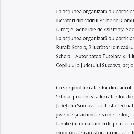
La acțiunea organizată au participat
lucrători din cadrul Primăriei Comun
Direcției Generale de Asistență Soci
La acțiunea organizată au participat 
Rurală Șcheia, 2 lucrători din cadru
Șcheia – Autoritatea Tutelară și 1 l
Copilului a Județului Suceava, acți
Cu sprijinul lucrătorilor din cadrul
Șcheia, precum și a lucrătorilor din
Județului Suceava, au fost efectuate
juvenile și victimizarea minorilor, o
familie (în două familii de pe raza 
monitorizării acestora urmează a f