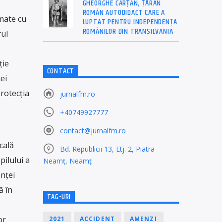
GHEORGHE CÂRȚAN, ŢĂRAN
ROMÂN AUTODIDACT CARE A
rmate cu
LUPTAT PENTRU INDEPENDENȚA
ROMÂNILOR DIN TRANSILVANIA
rul
ție
CONTACT
ei
Protecția
jurnalfm.ro
+40749927777
contact@jurnalfm.ro
cală
Bd. Republicii 13, Etj. 2, Piatra
pilului a
Neamț, Neamț
enței
ă în
TAG-URI
or
2021
ACCIDENT
AMENZI