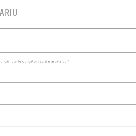
ARIU
d. Câmpurile obligatorii sunt marcate cu *