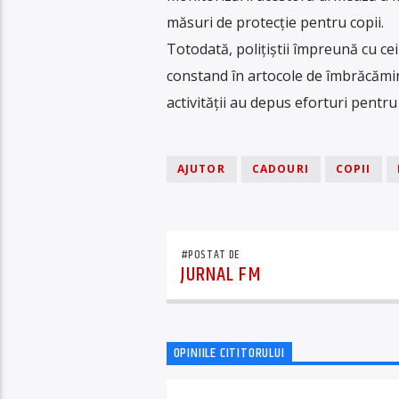
măsuri de protecție pentru copii.
Totodată, polițiștii împreună cu ceil
constand în artocole de îmbrăcămint
activității au depus eforturi pentru
AJUTOR
CADOURI
COPII
#POSTAT DE
JURNAL FM
OPINIILE CITITORULUI