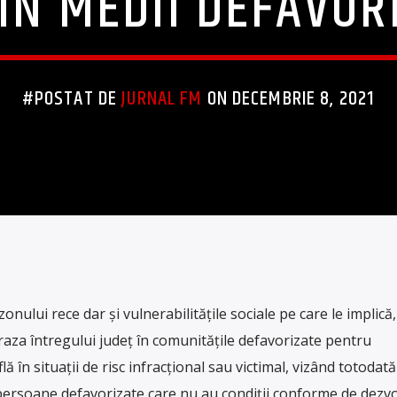
IN MEDII DEFAVOR
#POSTAT DE
JURNAL FM
ON DECEMBRIE 8, 2021
onului rece dar și vulnerabilitățile sociale pe care le implică, 
raza întregului județ în comunitățile defavorizate pentru
ă în situații de risc infracțional sau victimal, vizând totodată
 persoane defavorizate care nu au condiții conforme de dezv