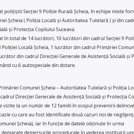
 polițiștii Secției 9 Poliție Rurală Șcheia, în echipe mixte fo
ei Șcheia ( Poliția Locală și Autoritatea Tutelară ) și din cad
ală și Protecția Copilului Suceava.
în total de 14 lucrători, 10 lucrători din cadrul Secției 9 Poli
l Poliției Locală Șcheia, 1 lucrător din cadrul Primăriei Comun
ucrător din cadrul Direcției Generale de Asistență Socială și 
onând cu 6 autospeciale din dotare.
 Primăriei Comunei Șcheia – Autoritatea Tutelară și Poliția Lo
 cadrul Direcției Generale de Asistență Socială și Protecția Co
 vizite la un număr de 12 familii în scopul prevenirii delincv
cazie cu care au fost identificate două cazuri noi de neglijenț
comunei Șcheia), iar în funcție de datele obținute în urma
i demarate demersurile procedurale în vederea instituirii un