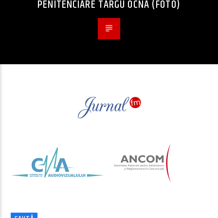
PENITENCIARE TÂRGU OCNA (FOTO)