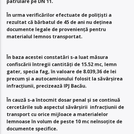
patrulare pe DN 11.
În urma verificărilor efectuate de polițiști a
rezultat că bărbatul de 45 de ani nu deținea
documente legale de provenienţă pentru
materialul lemnos transportat.
În baza acestei constatări s-a luat măsura
confiscării întregii cantități de 15.52 mc, lemn
gater, specia fag, în valoare de 8.039,36 de lei
precum și a autocamionului folosit la săvârșirea
infracțiunii, precizează IPJ Bacău.
În cauză s-a întocmit dosar penal și se continuă
cercetările sub aspectul săvârșirii infracțiunii de
transport cu orice mijloace a materialelor
lemnoase în volum de peste 10 mc neînsoțite de
documente specifice.