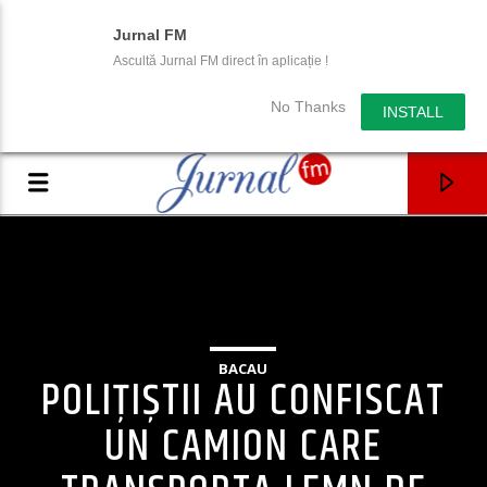
Jurnal FM
Ascultă Jurnal FM direct în aplicație !
No Thanks
INSTALL
BACAU
POLIȚIȘTII AU CONFISCAT
UN CAMION CARE