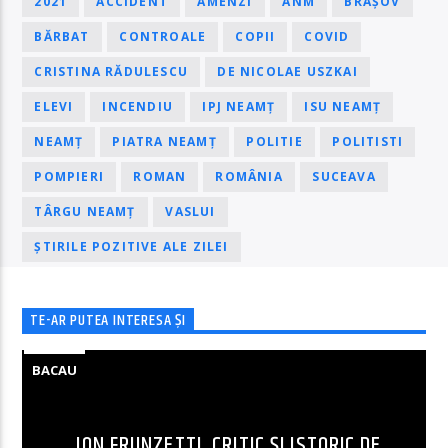
2021
ACCIDENT
AMENZI
ANM
BRAȘOV
BĂRBAT
CONTROALE
COPII
COVID
CRISTINA RĂDULESCU
DE NICOLAE USZKAI
ELEVI
INCENDIU
IPJ NEAMȚ
ISU NEAMȚ
NEAMȚ
PIATRA NEAMȚ
POLITIE
POLITISTI
POMPIERI
ROMAN
ROMÂNIA
SUCEAVA
TÂRGU NEAMȚ
VASLUI
ȘTIRILE POZITIVE ALE ZILEI
TE-AR PUTEA INTERESA ȘI
BACAU
ION FRUNZETTI, CRITIC ȘI ISTORIC DE