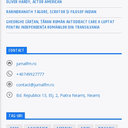
OLIVER HARDY, ACTOR AMERICAN
RABINDRANATH TAGORE, SCRIITOR ȘI FILOSOF INDIAN
GHEORGHE CÂRȚAN, ŢĂRAN ROMÂN AUTODIDACT CARE A LUPTAT
PENTRU INDEPENDENȚA ROMÂNILOR DIN TRANSILVANIA
CONTACT
jurnalfm.ro
+40749927777
contact@jurnalfm.ro
Bd. Republicii 13, Etj. 2, Piatra Neamț, Neamț
TAG-URI