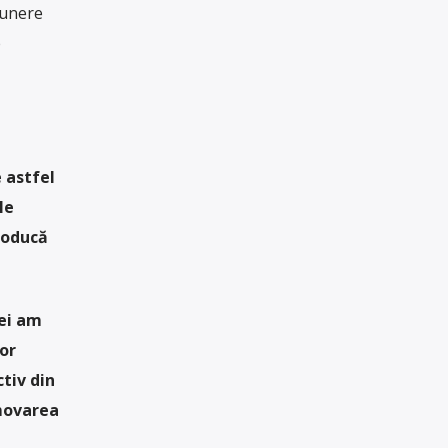
punere
e
 astfel
le
roducă
iei am
or
tiv din
omovarea