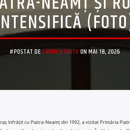
IATRA-NEAMȚ ȘI R
INTENSIFICĂ (FOTO
#POSTAT DE
CARMEN VINTU
ON MAI 18, 2026
aș înfrățit cu Piatra-Neamț din 1992, a vizitat Primăria Piatr