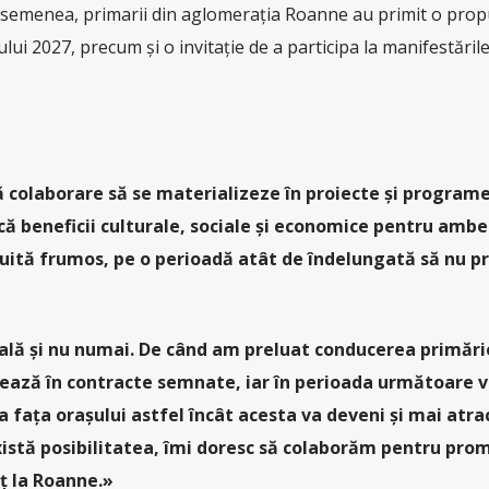
asemenea, primarii din aglomerația Roanne au primit o pro
lui 2027, precum și o invitație de a participa la manifestăril
 colaborare să se materializeze în proiecte și programe
ducă beneficii culturale, sociale și economice pentru ambe
truită frumos, pe o perioadă atât de îndelungată să nu p
turală și nu numai. De când am preluat conducerea primăr
zează în contracte semnate, iar în perioada următoare v
a fața orașului astfel încât acesta va deveni și mai atrac
xistă posibilitatea, îmi doresc să colaborăm pentru pr
ț la Roanne.»