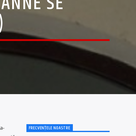
OANNE SE
)
FRECVENȚELE NOASTRE
a-