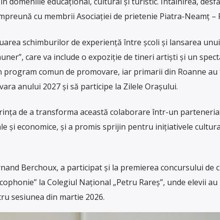
 domeniile educațional, cultural și turistic. Întâlnirea, desf
împreună cu membrii Asociației de prietenie Piatra-Neamț –
nuarea schimburilor de experiență între școli și lansarea unui
ner”, care va include o expoziție de tineri artiști și un specta
n program comun de promovare, iar primarii din Roanne au 
vara anului 2027 și să participe la Zilele Orașului.
orința de a transforma această colaborare într-un parteneria
ale și economice, și a promis sprijin pentru inițiativele cultura
nand Berchoux, a participat și la premierea concursului de c
cophonie” la Colegiul Național „Petru Rareș”, unde elevii au 
ru sesiunea din martie 2026.