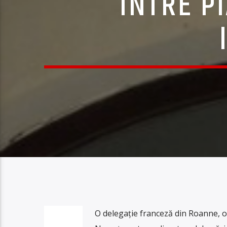
ÎNTRE P
O delegație franceză din Roanne, or