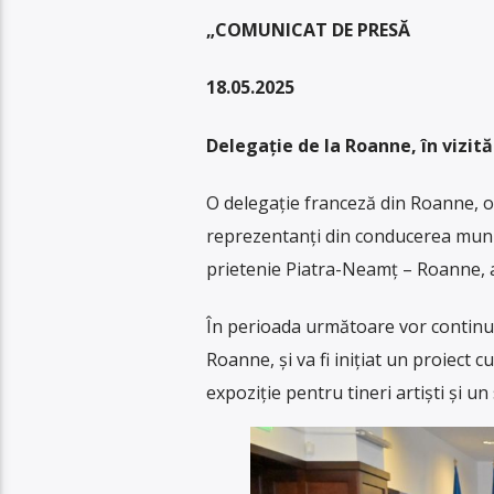
„COMUNICAT DE PRESĂ
18.05.2025
Delegație de la Roanne, în vizit
O delegație franceză din Roanne, ora
reprezentanți din conducerea municip
prietenie Piatra-Neamț – Roanne, au
În perioada următoare vor continua
Roanne, și va fi inițiat un proiect 
expoziție pentru tineri artiști și un