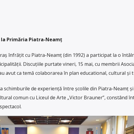
ă la Primăria Piatra-Neamț
ș înfrățit cu Piatra-Neamț (din 1992) a participat la o întâl
alității. Discuțiile purtate vineri, 15 mai, cu membrii Asocia
 avut ca temă colaborarea în plan educational, cultural și tu
 schimburile de experiență între școlile din Piatra-Neamț și
cultural comun cu Liceul de Arte „Victor Brauner”, constând în
 spectacol.