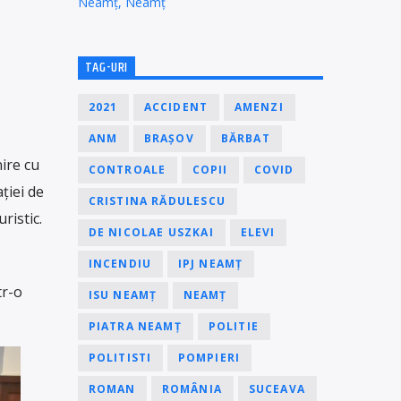
Neamț, Neamț
TAG-URI
2021
ACCIDENT
AMENZI
ANM
BRAȘOV
BĂRBAT
nire cu
CONTROALE
COPII
COVID
ției de
CRISTINA RĂDULESCU
ristic.
DE NICOLAE USZKAI
ELEVI
INCENDIU
IPJ NEAMȚ
tr-o
ISU NEAMȚ
NEAMȚ
PIATRA NEAMȚ
POLITIE
POLITISTI
POMPIERI
ROMAN
ROMÂNIA
SUCEAVA