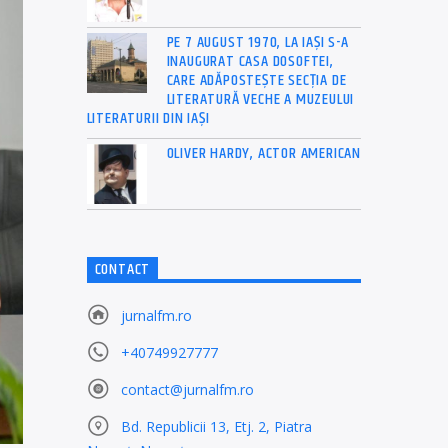
PE 7 AUGUST 1970, LA IAŞI S-A
INAUGURAT CASA DOSOFTEI,
CARE ADĂPOSTEŞTE SECŢIA DE
LITERATURĂ VECHE A MUZEULUI
LITERATURII DIN IAŞI
OLIVER HARDY, ACTOR AMERICAN
CONTACT
jurnalfm.ro
+40749927777
contact@jurnalfm.ro
Bd. Republicii 13, Etj. 2, Piatra