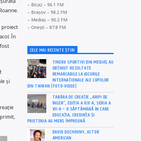
ășurată
– Bicaz – 96.1 FM
 Roanne.
– Brașov – 98.2 FM
– Mediaș – 90.2 FM
 proiect
– Onești – 87.8 FM
col. În
fost
CELE MAI RECENTE ȘTIRI
TINERII SPORTIVI DIN MEDIAȘ AU
OBȚINUT REZULTATE
t
REMARCABILE LA JOCURILE
INTERNAȚIONALE ALE COPIILOR
le și
DIN TAIWAN (FOTO-VIDEO)
TABĂRA DE CREAȚIE „ARIPI DE
ÎNGER”, EDIȚIA A XIX-A, SERIA A
reație
VII-A – O SĂPTĂMÂNĂ ÎN CARE
EDUCAȚIA, CREDINȚA ȘI
primit,
PRIETENIA AU MERS ÎMPREUNĂ
DAVID DUCHOVNY, ACTOR
AMERICAN