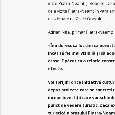
între Piatra-Neamț și Roanne. De 
de a vizita Piatra-Neamț în vara anu
ocazionate de Zilele Orașului.
Adrian Niță, primar Piatra-Neamț:
«Îmi doresc să lucrăm ca această
încât să fie mai vizibilă și să a
orașe. E păcat ca o relație cons
efecte.
Voi sprijini orice inițiativă cul
depus proiecte care se concreti
începe investiții care vor schimb
punct de vedere turistic. Dacă e
turistică a orașului Piatra-Neam