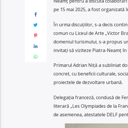
Neamț pentru a discuta colaborări în
pe 15 mai 2025, a fost organizată 
În urma discuțiilor, s-a decis conti
comun cu Liceul de Arte „Victor Brau
domeniul turismului, s-a propus u
invitați să viziteze Piatra-Neamț în 
Primarul Adrian Niță a subliniat d
concret, cu beneficii culturale, soci
proiectele de dezvoltare urbană.
Delegația franceză, condusă de Fer
literară „Les Olympiades de la Fran
de asemenea, atestatele DELF pent