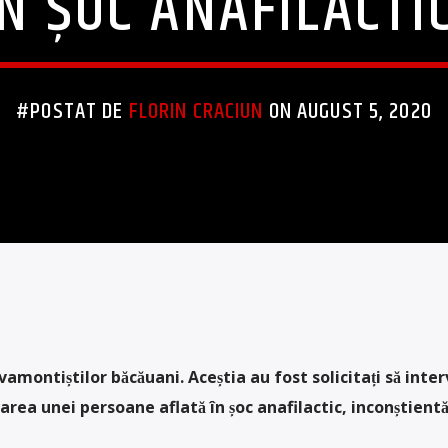
ÎN ȘOC ANAFILACTIC
#POSTAT DE
FLORIN CRACIUN
ON AUGUST 5, 2020
montiștilor băcăuani. Aceștia au fost solicitați să inter
rea unei persoane aflată în șoc anafilactic, inconștientă