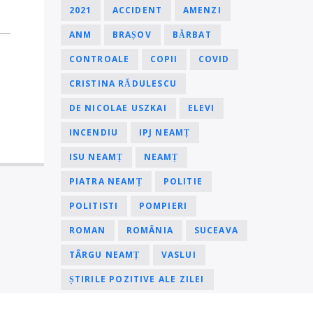
2021
ACCIDENT
AMENZI
ANM
BRAȘOV
BĂRBAT
CONTROALE
COPII
COVID
CRISTINA RĂDULESCU
DE NICOLAE USZKAI
ELEVI
INCENDIU
IPJ NEAMȚ
ISU NEAMȚ
NEAMȚ
PIATRA NEAMȚ
POLITIE
POLITISTI
POMPIERI
ROMAN
ROMÂNIA
SUCEAVA
TÂRGU NEAMȚ
VASLUI
ȘTIRILE POZITIVE ALE ZILEI