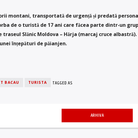
orii montani, transportată de urgență și predată persona
rba de o turistă de 17 ani care făcea parte dintr-un gru
 traseul Slănic Moldova – Hărja (marcaj cruce albastră).
unei înțepături de păianjen.
TAGGED AS
T BACAU
TURISTA
ARHIVA