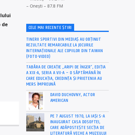
– Onești – 87.8 FM
lului
p de
CELE MAI RECENTE ȘTIRI
TINERII SPORTIVI DIN MEDIAȘ AU OBȚINUT
REZULTATE REMARCABILE LA JOCURILE
INTERNAȚIONALE ALE COPIILOR DIN TAIWAN
(FOTO-VIDEO)
TABĂRA DE CREAȚIE „ARIPI DE ÎNGER”, EDIȚIA
A XIX-A, SERIA A VII-A – O SĂPTĂMÂNĂ ÎN
CARE EDUCAȚIA, CREDINȚA ȘI PRIETENIA AU
MERS ÎMPREUNĂ
DAVID DUCHOVNY, ACTOR
AMERICAN
PE 7 AUGUST 1970, LA IAŞI S-A
INAUGURAT CASA DOSOFTEI,
CARE ADĂPOSTEŞTE SECŢIA DE
LITERATURĂ VECHE A MUZEULUI