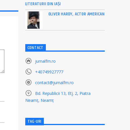
LITERATURII DIN IAŞI
OLIVER HARDY, ACTOR AMERICAN
CONTACT
jurnalfm.ro
+40749927777
contact@jurnalfm.ro
Bd. Republicii 13, Etj. 2, Piatra
Neamț, Neamț
TAG-URI