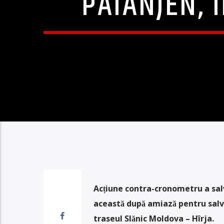
PĂIANJEN, 
Acțiune contra-cronometru a salva
această după amiază pentru salva
traseul Slănic Moldova – Hîrja.