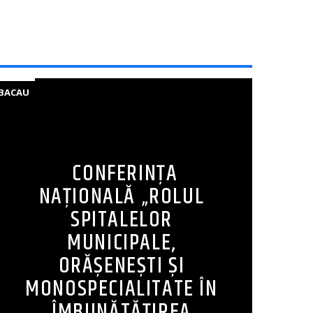
BACAU
CONFERINȚA
NAȚIONALĂ „ROLUL
SPITALELOR
MUNICIPALE,
ORĂȘENEȘTI ȘI
MONOSPECIALITATE ÎN
ÎMBUNĂTĂȚIREA