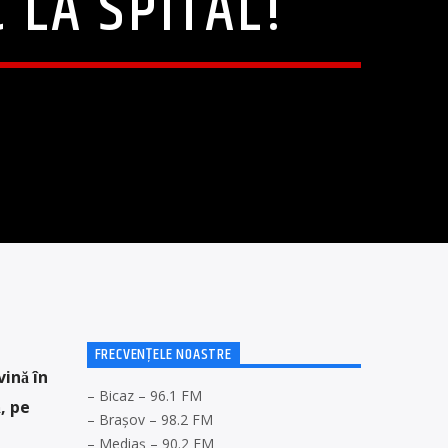
 LA SPITAL!
FRECVENȚELE NOASTRE
vină în
– Bicaz – 96.1 FM
, pe
– Brașov – 98.2 FM
– Mediaș – 90.2 FM