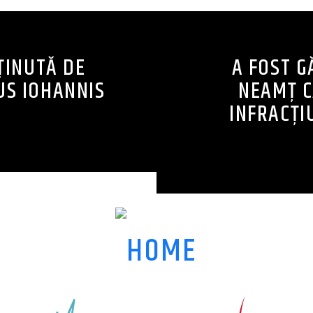
ȚINUTĂ DE
A FOST G
US IOHANNIS
NEAMŢ C
INFRACŢI