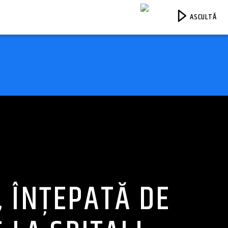
ASCULTĂ
Jurnal FM
, ÎNȚEPATĂ DE