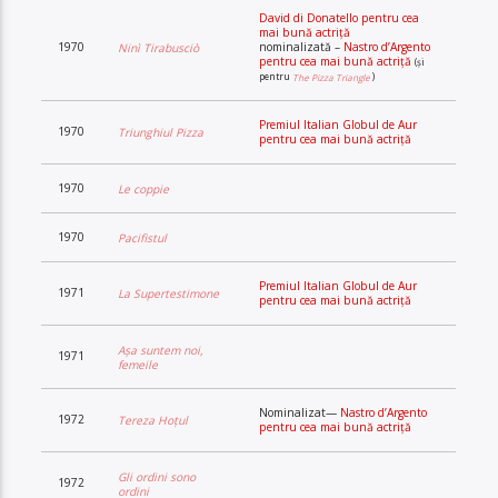
David di Donatello pentru cea
mai bună actriță
1970
nominalizată –
Nastro d’Argento
Ninì Tirabusciò
pentru cea mai bună actriță
(și
pentru
)
The Pizza Triangle
Premiul Italian Globul de Aur
1970
Triunghiul Pizza
pentru cea mai bună actriță
1970
Le coppie
1970
Pacifistul
Premiul Italian Globul de Aur
1971
La Supertestimone
pentru cea mai bună actriță
Așa suntem noi,
1971
femeile
Nominalizat—
Nastro d’Argento
1972
Tereza Hoțul
pentru cea mai bună actriță
Gli ordini sono
1972
ordini