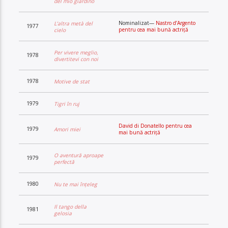
del mio giardino
Nominalizat—
Nastro d’Argento
L’altra metà del
1977
pentru cea mai bună actriță
cielo
Per vivere meglio,
1978
divertitevi con noi
1978
Motive de stat
1979
Tigri în ruj
David di Donatello pentru cea
1979
Amori miei
mai bună actriță
O aventură aproape
1979
perfectă
1980
Nu te mai înțeleg
Il tango della
1981
gelosia