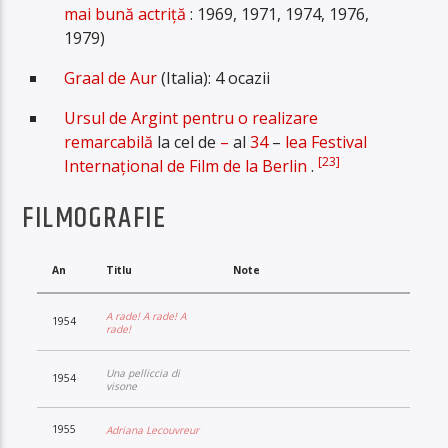
mai bună actriță
: 1969, 1971, 1974, 1976,
1979)
Graal de Aur
(Italia): 4 ocazii
Ursul de Argint pentru o realizare
remarcabilă
la cel de
–
al
34
–
lea Festival
[23]
Internațional de Film de la Berlin
.
FILMOGRAFIE
An
Titlu
Note
A rade! A rade! A
1954
rade!
Una pelliccia di
1954
visone
1955
Adriana Lecouvreur