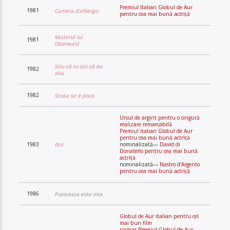
Premiul Italian Globul de Aur
1981
Camera d’albergo
pentru cea mai bună actriță
Misterul lui
1981
Oberwald
Știu că tu știi că eu
1982
știu
1982
Scusa se è poco
Ursul de argint pentru o singură
realizare remarcabilă
Premiul italian Globul de Aur
pentru cea mai bună actriță
1983
nominalizată—
David di
flirt
Donatello pentru cea mai bună
actriță
nominalizată—
Nastro d’Argento
pentru cea mai bună actriță
1986
Francesca este mia
Globul de Aur italian pentru cel
mai bun film
primar Premiul Globul de Aur