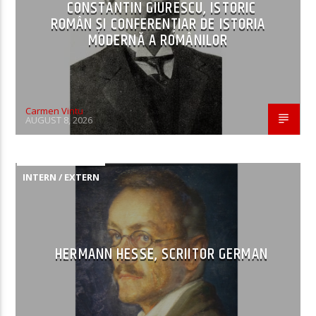
CONSTANTIN GIURESCU, ISTORIC
ROMÂN ȘI CONFERENȚIAR DE ISTORIA
MODERNĂ A ROMÂNILOR
Carmen Vintu
AUGUST 8, 2026
INTERN / EXTERN
HERMANN HESSE, SCRIITOR GERMAN