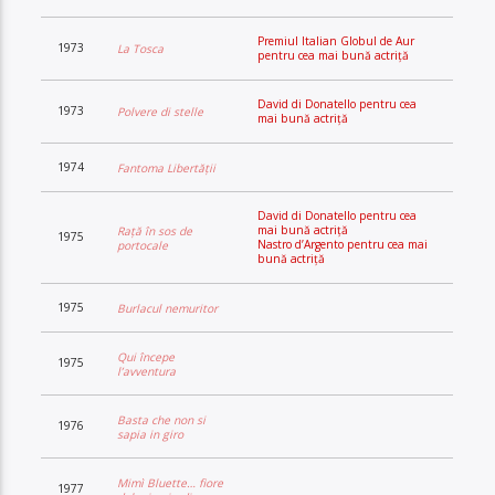
Premiul Italian Globul de Aur
1973
La Tosca
pentru cea mai bună actriță
David di Donatello pentru cea
1973
Polvere di stelle
mai bună actriță
1974
Fantoma Libertății
David di Donatello pentru cea
mai bună actriță
Rață în sos de
1975
Nastro d’Argento pentru cea mai
portocale
bună actriță
1975
Burlacul nemuritor
Qui începe
1975
l’avventura
Basta che non si
1976
sapia in giro
Mimì Bluette… fiore
1977