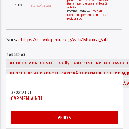
italian pentru cea mai bună
1989
Scandal secret
actriță
nominalizată —
David di
Donatello pentru cel mai bun
regizor nou
Sursa:
https://ro.wikipedia.org/wiki/Monica_Vitti
TAGGED AS
ACTRIȚA MONICA VITTI A CÂȘTIGAT CINCI PREMII DAVID 
GLOBUL DE AUR PENTRU CARIERĂ ȘI PREMIUL LEUL DE AUR
ȘAPTE GLOBURI DE AUR ITALIENE PENTRU CEA MAI BUNĂ 
#POSTAT DE
CARMEN VINTU
ARHIVA