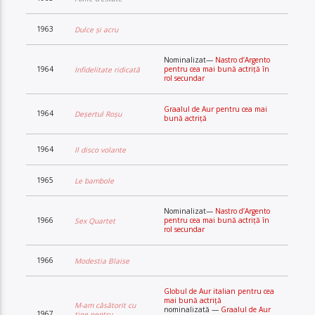
1963
Dulce și acru
Nominalizat—
Nastro d’Argento
1964
pentru cea mai bună actriță în
Infidelitate ridicată
rol secundar
Graalul de Aur pentru cea mai
1964
Deșertul Roșu
bună actriță
1964
Il disco volante
1965
Le bambole
Nominalizat—
Nastro d’Argento
1966
pentru cea mai bună actriță în
Sex Quartet
rol secundar
1966
Modestia Blaise
Globul de Aur italian pentru cea
mai bună actriță
M-am căsătorit cu
nominalizată —
Graalul de Aur
1967
tine pentru