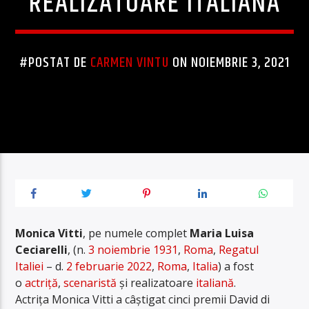
REALIZATOARE ITALIANĂ
#POSTAT DE
CARMEN VINTU
ON NOIEMBRIE 3, 2021
Monica Vitti
, pe numele complet
Maria Luisa
Ceciarelli
, (n.
3 noiembrie
1931
,
Roma
,
Regatul
Italiei
– d.
2 februarie
2022
,
Roma
,
Italia
) a fost
o
actriță
,
scenaristă
și realizatoare
italiană
.
Actrița Monica Vitti a câștigat cinci premii David di