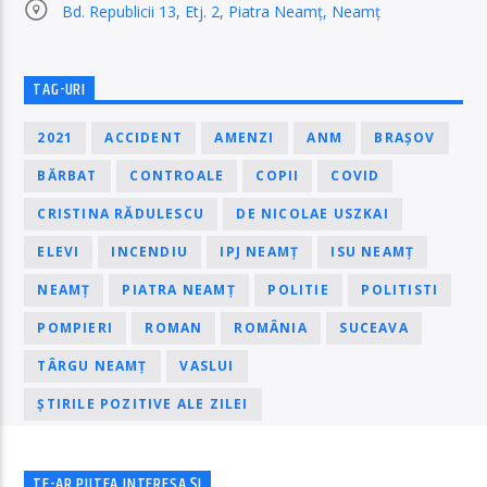
Bd. Republicii 13, Etj. 2, Piatra Neamț, Neamț
TAG-URI
2021
ACCIDENT
AMENZI
ANM
BRAȘOV
BĂRBAT
CONTROALE
COPII
COVID
CRISTINA RĂDULESCU
DE NICOLAE USZKAI
ELEVI
INCENDIU
IPJ NEAMȚ
ISU NEAMȚ
NEAMȚ
PIATRA NEAMȚ
POLITIE
POLITISTI
POMPIERI
ROMAN
ROMÂNIA
SUCEAVA
TÂRGU NEAMȚ
VASLUI
ȘTIRILE POZITIVE ALE ZILEI
TE-AR PUTEA INTERESA ȘI