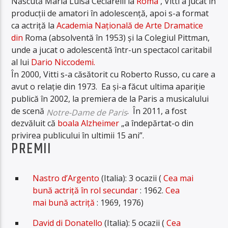
Născută Maria Luisa Ceciarelli la
Roma
, Vitti a jucat în
producții de amatori în adolescență, apoi s-a format
ca actriță la
Academia Națională de Arte Dramatice
din
Roma (absolventă în 1953) și la Colegiul Pittman,
unde a jucat o adolescentă într-un spectacol caritabil
al lui
Dario Niccodemi.
În 2000, Vitti s-a căsătorit cu Roberto Russo, cu care a
avut o relație din 1973. Ea și-a făcut ultima apariție
publică în 2002, la premiera de la Paris a musicalului
de scenă
. În 2011, a fost
Notre-Dame de Paris
dezvăluit că
boala Alzheimer
„a îndepărtat-o ​​din
privirea publicului în ultimii 15 ani”.
PREMII
Nastro d’Argento
(Italia): 3 ocazii (
Cea mai
bună actriță în rol secundar
: 1962.
Cea
mai bună actriță
: 1969, 1976)
David di Donatello
(Italia): 5 ocazii (
Cea