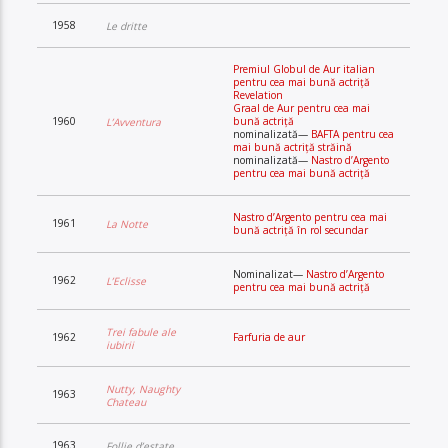
1958
Le dritte
Premiul Globul de Aur italian
pentru cea mai bună actriță
Revelation
Graal de Aur pentru cea mai
1960
bună actriță
L’Avventura
nominalizată—
BAFTA pentru cea
mai bună actriță străină
nominalizată—
Nastro d’Argento
pentru cea mai bună actriță
Nastro d’Argento pentru cea mai
1961
La Notte
bună actriță în rol secundar
Nominalizat—
Nastro d’Argento
1962
L’Eclisse
pentru cea mai bună actriță
Trei fabule ale
1962
Farfuria de aur
iubirii
Nutty, Naughty
1963
Chateau
1963
Follie d’estate