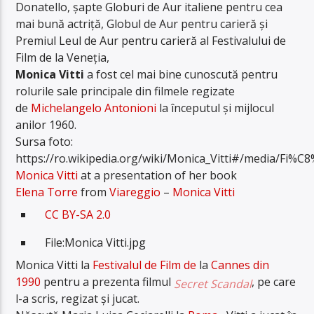
Donatello, șapte Globuri de Aur italiene pentru cea
mai bună actriță, Globul de Aur pentru carieră și
Premiul Leul de Aur pentru carieră al Festivalului de
Film de la Veneția,
Monica Vitti
a fost cel mai bine cunoscută pentru
rolurile sale principale din filmele regizate
de
Michelangelo Antonioni
la începutul și mijlocul
anilor 1960.
Sursa foto:
https://ro.wikipedia.org/wiki/Monica_Vitti#/media/Fi%C8
Monica Vitti
at a presentation of her book
Elena Torre
from
Viareggio
–
Monica Vitti
CC BY-SA 2.0
File:
Monica Vitti.jpg
Monica Vitti la
Festivalul de Film de
la
Cannes din
1990
pentru a prezenta filmul
, pe care
Secret Scandal
l-a scris, regizat și jucat.