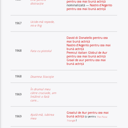
pentru cea mai bună actriță
distracție
nominalizată —
Nastro d’Argento
pentru cea mai bună actriță
Ucide-mă repede,
1967
mi-e frig
David di Donatello pentru cea
mai bună actriță
Nastro d’Argento pentru cea mai
bună actriță
1968
Fata cu pistolul
Premiul italian Globul de Aur
pentru cea mai bună actriță
Graal de aur pentru cea mai
bună actriță
1968
Doamna Stacojie
În drumul meu
către cruciade, am
1969
întâlnit o fată
care…
Graalul de Aur pentru cea mai
Ajută-mă, iubirea
1969
bună actriță
(și pentru
The Pizza
mea
)
Triangle