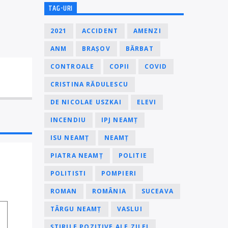
TAG-URI
2021
ACCIDENT
AMENZI
ANM
BRAȘOV
BĂRBAT
CONTROALE
COPII
COVID
CRISTINA RĂDULESCU
DE NICOLAE USZKAI
ELEVI
INCENDIU
IPJ NEAMȚ
ISU NEAMȚ
NEAMȚ
PIATRA NEAMȚ
POLITIE
POLITISTI
POMPIERI
ROMAN
ROMÂNIA
SUCEAVA
TÂRGU NEAMȚ
VASLUI
ȘTIRILE POZITIVE ALE ZILEI