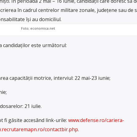
n
i
ş
ti
.
Î
n
per
io
ada
2
m
ai
–
16
i
un
ie
,
candid
a
ț
ii
care
d
oresc
s
ă
d
c
ri
ere
a
î
n
cad
r
ul
cent
rel
or
milit
are
z
on
ale
,
j
ude
ț
ene
sa
u
de
s
ons
ab
ilit
ate
î
ș
i
au
dom
ic
ili
ul.
Foto; economica.net
a candidaților este următorul:
ea capacităţii motrice, interviul: 22 mai-23 iunie;
ie;
dosarelor: 21 iulie.
t fi găsite accesând link-urile:
www.defense.ro/cariera-
recrutaremapn.ro/contactbir.php
.