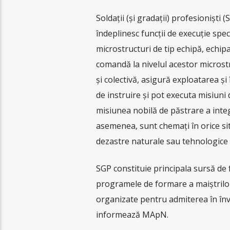
Soldații (și gradații) profesioniști
îndeplinesc funcții de execuție specif
microstructuri de tip echipă, echipa
comandă la nivelul acestor microstru
și colectivă, asigură exploatarea și
de instruire și pot executa misiuni d
misiunea nobilă de păstrare a integri
asemenea, sunt chemați în orice sit
dezastre naturale sau tehnologice e
SGP constituie principala sursă de fo
programele de formare a maiștrilor m
organizate pentru admiterea în învă
informează MApN.