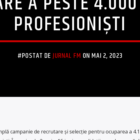
RE A PESTE 4.000
PROFESIONIŞTI
#POSTAT DE
JURNAL FM
ON MAI 2, 2023
pl
ă
camp
anie
de
rec
r
ut
are
ș
i
se
le
c
ț
ie
pent
ru
o
cup
area
a
4
.
1