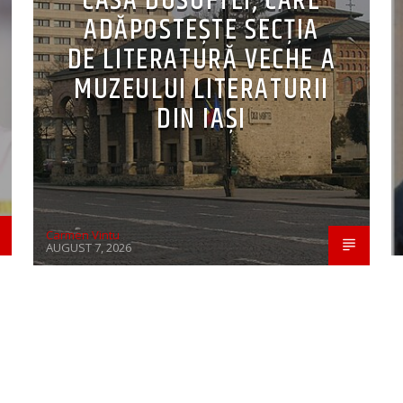
CASA DOSOFTEI, CARE
ADĂPOSTEŞTE SECŢIA
DE LITERATURĂ VECHE A
MUZEULUI LITERATURII
DIN IAŞI
Carmen Vintu
AUGUST 7, 2026