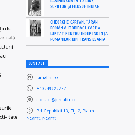
RABINDRANATH TAGORE,
SCRIITOR ȘI FILOSOF INDIAN
GHEORGHE CÂRȚAN, ŢĂRAN
ROMÂN AUTODIDACT CARE A
ii de
LUPTAT PENTRU INDEPENDENȚA
viduală
ROMÂNILOR DIN TRANSILVANIA
cturii
 au
CONTACT
i,
jurnalfm.ro
+40749927777
contact@jurnalfm.ro
surile
Bd. Republicii 13, Etj. 2, Piatra
tivitate,
Neamț, Neamț