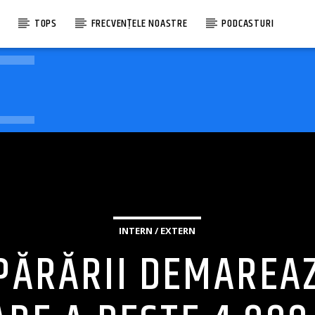
E
TOPS
FRECVENȚELE NOASTRE
PODCASTURI
INTERN / EXTERN
PĂRĂRII DEMAREA