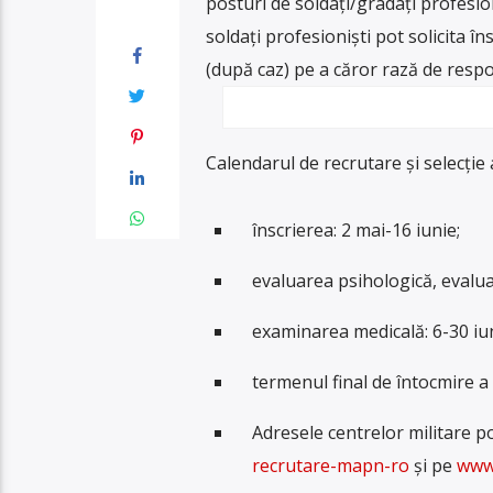
post
uri
de
sold
a
ț
i
/
gr
ada
ț
i
prof
es
io
sold
a
ț
i
prof
es
ion
i
ș
ti
pot
solicit
a
î
n
s
(
du
p
ă
c
az
)
pe
a
c
ă
ror
r
az
ă
de
resp
Calendarul de recrutare și selecție 
înscrierea: 2 mai-16 iunie;
evaluarea psihologică, evaluar
examinarea medicală: 6-30 iun
termenul final de întocmire a 
Adresele centrelor militare po
recrutare-mapn-ro
și pe
www.