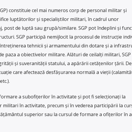
 (SGP) constituie cel mai numeros corp de personal militar și
ice luptătorilor și specialiștilor militari, în cadrul unor
j, post de luptă sau grupă/similare. SGP pot îndeplini și funcț
cturi. SGP participă nemijlocit la procesul de instrucție indi
 întreținerea tehnicii și armamentului din dotare și a infrastru
e paza a obiectivelor militare. Alături de ceilalți militari, SGP
tății și suveranității statului, a apărării cetățenilor țării. De
uație care afectează desfășurarea normală a vieții (calamităț
tc.).
rmare a subofițerilor în activitate și pot fi selecționați la
ilitari în activitate, precum și în vederea participării la cur
țământul superior sau la cursul de formare a ofițerilor în ac