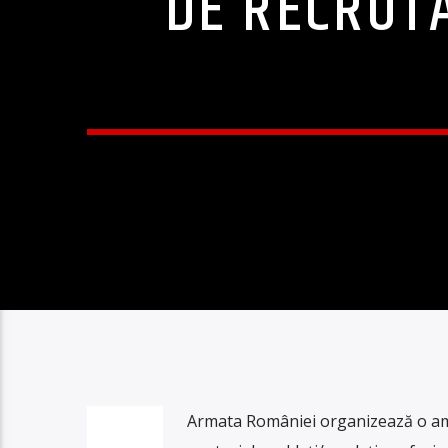
DE RECRUTA
Arm
ata
Rom
â
nie
i
organize
az
ă
o
am