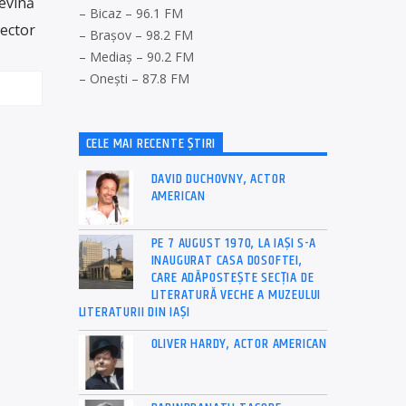
ev
in
ă
– Bicaz – 96.1 FM
ector
– Brașov – 98.2 FM
– Mediaș – 90.2 FM
– Onești – 87.8 FM
CELE MAI RECENTE ȘTIRI
DAVID DUCHOVNY, ACTOR
AMERICAN
PE 7 AUGUST 1970, LA IAŞI S-A
INAUGURAT CASA DOSOFTEI,
CARE ADĂPOSTEŞTE SECŢIA DE
LITERATURĂ VECHE A MUZEULUI
LITERATURII DIN IAŞI
OLIVER HARDY, ACTOR AMERICAN