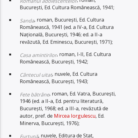
Romanul adolescentelor
București, Ed. Cultura Românească, 1941;
, roman, București, Ed. Cultura
Sanda
Românească, 1941 (ed. a IV-a, Ed. Cultura
Națională, București, 1946; ed. a II-a
revăzută, Ed. Eminescu, București, 1971);
, roman, I-II, Ed. Cultura
Casa amintirilor
Românească, București, 1942;
, nuvele, Ed. Cultura
Cântecul uitat
Românească, București, 1943;
, roman, Ed. Vatra, București,
Fete bătrâne
1946 (ed. a II-a, Ed. pentru literatură,
București, 1968; ed. a III-a, revăzută de
autor, pref. de
Mircea Iorgulescu
, Ed.
Minerva, București, 1976);
, nuvele, Editura de Stat,
Furtună