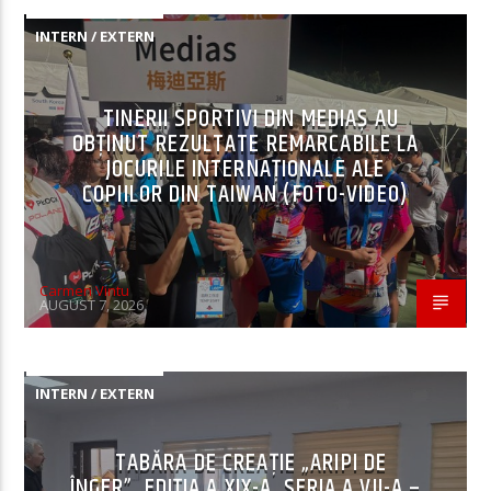
INTERN / EXTERN
TINERII SPORTIVI DIN MEDIAȘ AU
OBȚINUT REZULTATE REMARCABILE LA
JOCURILE INTERNAȚIONALE ALE
COPIILOR DIN TAIWAN (FOTO-VIDEO)
Carmen Vintu
AUGUST 7, 2026
INTERN / EXTERN
TABĂRA DE CREAȚIE „ARIPI DE
ÎNGER”, EDIȚIA A XIX-A, SERIA A VII-A –