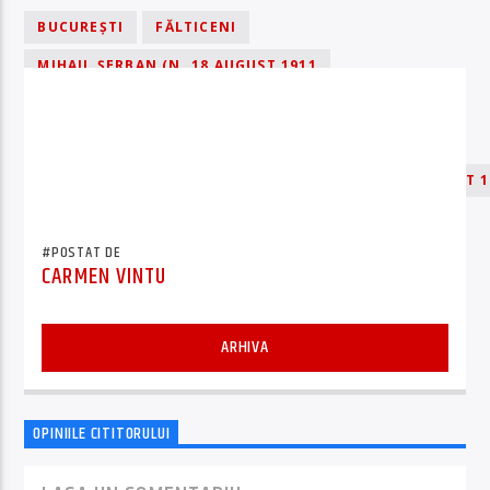
BUCUREȘTI
FĂLTICENI
MIHAIL ȘERBAN (N. 18 AUGUST 1911
ROMÂNIA – D. 9 IULIE 1994
ROMÂNIA) A FOST UN PROZATOR ROMÂN
ROMÂNIA) A FOST UN PROZATOR ROMÂN (N. 18 AUGUST 1
SUCEAVA
#POSTAT DE
CARMEN VINTU
ARHIVA
OPINIILE CITITORULUI