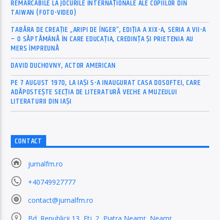
REMARCABILE LA JOCURILE INTERNAȚIONALE ALE COPIILOR DIN
TAIWAN (FOTO-VIDEO)
TABĂRA DE CREAȚIE „ARIPI DE ÎNGER”, EDIȚIA A XIX-A, SERIA A VII-A
– O SĂPTĂMÂNĂ ÎN CARE EDUCAȚIA, CREDINȚA ȘI PRIETENIA AU
MERS ÎMPREUNĂ
DAVID DUCHOVNY, ACTOR AMERICAN
PE 7 AUGUST 1970, LA IAŞI S-A INAUGURAT CASA DOSOFTEI, CARE
ADĂPOSTEŞTE SECŢIA DE LITERATURĂ VECHE A MUZEULUI
LITERATURII DIN IAŞI
CONTACT
jurnalfm.ro
+40749927777
contact@jurnalfm.ro
Bd. Republicii 13, Etj. 2, Piatra Neamț, Neamț