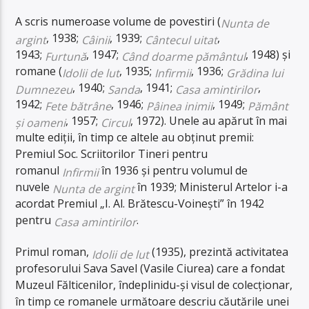
A scris numeroase volume de povestiri (
Nunta de
, 1938;
, 1939;
,
argint
Câinii
Cântecul uitat
1943;
, 1947;
, 1948) și
Furtună
Când doarme pământul
romane (
, 1935;
, 1936;
Idolii de lut
Infirmii
Grădina lui
, 1940;
, 1941;
,
Dumnezeu
Sanda
Casa amintirilor
1942;
, 1946;
, 1949;
Fete bătrâne
Pâinea inimii
Pământ
, 1957;
, 1972). Unele au apărut în mai
și oameni
Circul
multe ediții, în timp ce altele au obținut premii:
Premiul Soc. Scriitorilor Tineri pentru
romanul
în 1936
și pentru volumul de
Infirmii
nuvele
în 1939; Ministerul Artelor i-a
Nunta de argint
acordat Premiul „I. Al. Brătescu-Voinești” în 1942
pentru
.
Casa amintirilor
Primul roman,
(1935), prezintă activitatea
Idolii de lut
profesorului Sava Savel (Vasile Ciurea) care a fondat
Muzeul Fălticenilor, îndeplinidu-și visul de colecționar,
în timp ce romanele următoare descriu căutările unei