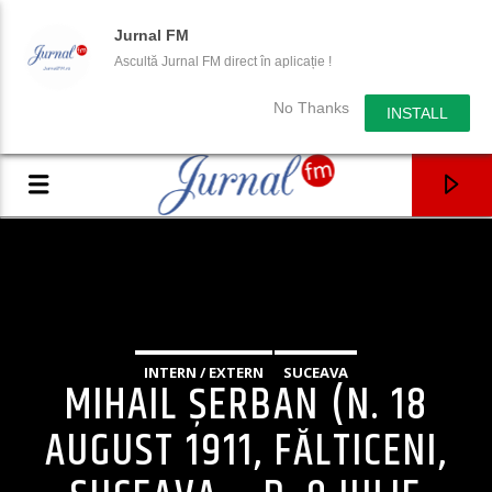
Jurnal FM
Ascultă Jurnal FM direct în aplicație !
No Thanks
INSTALL
INTERN / EXTERN
SUCEAVA
MIHAIL ȘERBAN (N. 18
AUGUST 1911, FĂLTICENI,