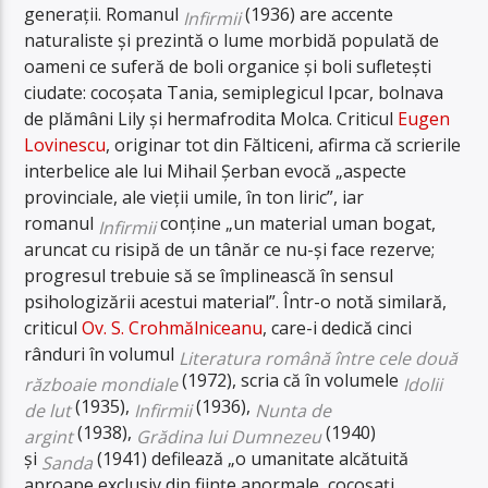
generații.
Romanul
(1936) are accente
Infirmii
naturaliste și prezintă o lume morbidă populată de
oameni ce suferă de boli organice și boli sufletești
ciudate: cocoșata Tania, semiplegicul Ipcar, bolnava
de plămâni Lily și hermafrodita Molca.
Criticul
Eugen
Lovinescu
, originar tot din Fălticeni, afirma că scrierile
interbelice ale lui Mihail Șerban evocă „aspecte
provinciale, ale vieții umile, în ton liric”, iar
romanul
conține „un material uman bogat,
Infirmii
aruncat cu risipă de un tânăr ce nu-și face rezerve;
progresul trebuie să se împlinească în sensul
psihologizării acestui material”.
Într-o notă similară,
criticul
Ov. S. Crohmălniceanu
, care-i dedică cinci
rânduri în volumul
Literatura română între cele două
(1972), scria că în volumele
războaie mondiale
Idolii
(1935),
(1936),
de lut
Infirmii
Nunta de
(1938),
(1940)
argint
Grădina lui Dumnezeu
și
(1941) defilează „o umanitate alcătuită
Sanda
aproape exclusiv din ființe anormale, cocoșați,