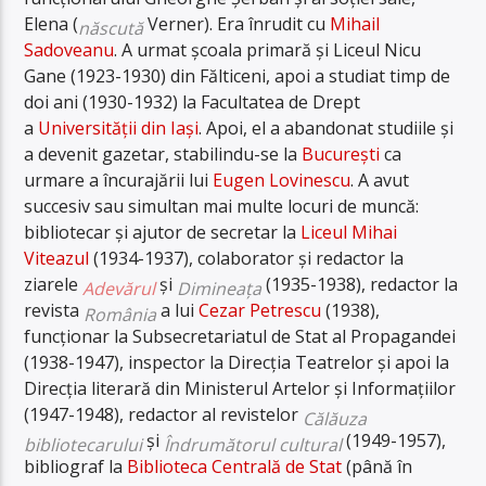
Elena (
Verner).
Era înrudit cu
Mihail
născută
Sadoveanu
.
A urmat școala primară și Liceul Nicu
Gane (1923-1930) din Fălticeni, apoi a studiat timp de
doi ani (1930-1932) la Facultatea de Drept
a
Universității din Iași
. Apoi, el a abandonat studiile și
a devenit gazetar, stabilindu-se la
București
ca
urmare a încurajării lui
Eugen Lovinescu
. A avut
succesiv sau simultan mai multe locuri de muncă:
bibliotecar și ajutor de secretar la
Liceul Mihai
Viteazul
(1934-1937), colaborator și redactor la
ziarele
și
(1935-1938), redactor la
Adevărul
Dimineața
revista
a lui
Cezar Petrescu
(1938),
România
funcționar la Subsecretariatul de Stat al Propagandei
(1938-1947), inspector la Direcția Teatrelor și apoi la
Direcția literară din Ministerul Artelor și Informațiilor
(1947-1948), redactor al revistelor
Călăuza
și
(1949-1957),
bibliotecarului
Îndrumătorul cultural
bibliograf la
Biblioteca Centrală de Stat
(până în