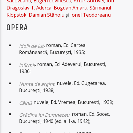
Sadoveanu
,
Eugen Lovinescu
,
Artur Gorovei
,
Ion
Dragoslav
,
F. Aderca
,
Bogdan Amaru
,
Sărmanul
Klopstok
,
Damian Stănoiu
și
Ionel Teodoreanu
.
OPERA
, roman, Ed. Cartea
Idolii de lut
Românească, București, 1935;
, roman, Ed. Adeverul, București,
Infirmii
1936;
, nuvele, Ed. Cugetarea,
Nunta de argint
București, 1938;
, nuvele, Ed. Vremea, București, 1939;
Câinii
, roman, Ed. Socec,
Grădina lui Dumnezeu
București, 1940 (ed. a II-a, 1942);
, roman,