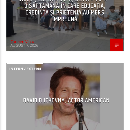
O SĂPTĂMÂNĂ ÎN CARE EDUCAȚIA,
CREDINȚA ȘI PRIETENIA AU MERS
ÎMPREUNĂ
Carmen Vintu
AUGUST 7, 2026
INTERN / EXTERN
DAVID DUCHOVNY, ACTOR AMERICAN