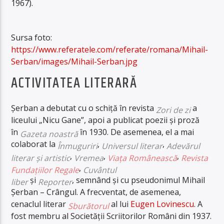
1967).
Sursa foto:
https://www.referatele.com/referate/romana/Mihail-
Serban/images/Mihail-Serban.jpg
ACTIVITATEA LITERARĂ
Șerban a debutat cu o schiță în revista
a
Zori de zi
liceului „Nicu Gane”,
apoi a publicat poezii și proză
în
în 1930. De asemenea, el a mai
Gazeta noastră
colaborat la
,
,
Înmuguriri
Universul literar
Adevărul
,
,
,
literar și artistic
Vremea
Viața Românească
Revista
,
Fundațiilor Regale
Cuvântul
și
,
semnând și cu pseudonimul Mihail
liber
Reporter
Șerban – Crângul.
A frecventat, de asemenea,
cenaclul literar
al lui
Eugen Lovinescu
.
A
Sburătorul
fost membru al Societății Scriitorilor Români din 1937.