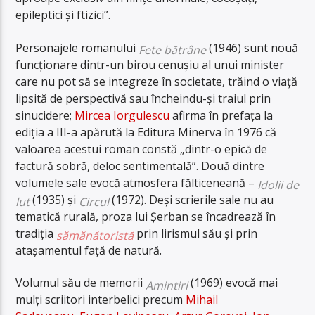
epileptici și ftizici”.
Personajele romanului
(1946) sunt nouă
Fete bătrâne
funcționare dintr-un birou cenușiu al unui minister
care nu pot să se integreze în societate, trăind o viață
lipsită de perspectivă sau încheindu-și traiul prin
sinucidere;
Mircea Iorgulescu
afirma în prefața la
ediția a III-a apărută la Editura Minerva în 1976 că
valoarea acestui roman constă „dintr-o epică de
factură sobră, deloc sentimentală”.
Două dintre
volumele sale evocă atmosfera fălticeneană –
Idolii de
(1935) și
(1972). Deși scrierile sale nu au
lut
Circul
tematică rurală, proza lui Șerban se încadrează în
tradiția
prin lirismul său și prin
sămănătoristă
atașamentul față de natură.
Volumul său de memorii
(1969) evocă mai
Amintiri
mulți scriitori interbelici precum
Mihail