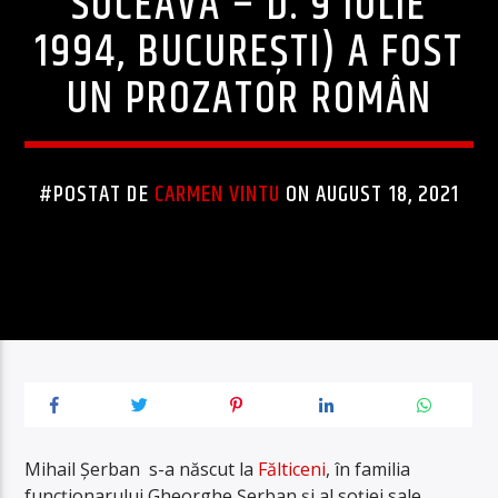
SUCEAVA – D. 9 IULIE
1994, BUCUREȘTI) A FOST
UN PROZATOR ROMÂN
#POSTAT DE
CARMEN VINTU
ON AUGUST 18, 2021
Mihail Șerban s-a născut la
Fălticeni
, în familia
funcționarului Gheorghe Șerban și al soției sale,