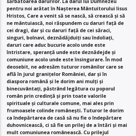
sărbătoarea darurilor. La darul lui Dumnezeu
pentru noi arătat în Nașterea Mântuitorului Iisus
Hristos, Care a venit să se nască, să crească și să
ne mântuiască, noi răspundem cu daruri față de
cei dragi, dar și cu daruri față de cei săraci,
singuri, bolnavi, deznădăjduiți sau îndoliați,
daruri care aduc bucurie acolo unde este
întristare, speranță unde este deznădejde și
comuniune acolo unde este însingurare. În mod
deosebit, ne adresăm tuturor românilor care se
află în jurul granițelor României, dar și în
diaspora română și le dorim ani mulți și
binecuvântați, păstrând legătura cu poporul
român prin credință și prin toate valorile
spirituale și culturale comune, mai ales prin
frumoasele colinde românești. Tuturor le dorim
ca îndepărtarea de casă să nu fie o îndepărtare
duhovnicească, ci să fie un prilej de a întări și mai
mult comuniunea românească. Cu prilejul