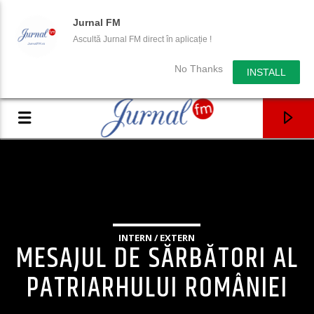
Jurnal FM
Ascultă Jurnal FM direct în aplicație !
No Thanks
INSTALL
INTERN / EXTERN
MESAJUL DE SĂRBĂTORI AL
PATRIARHULUI ROMÂNIEI