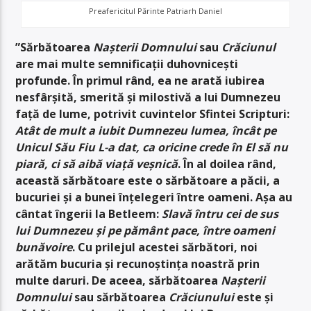
Preafericitul Părinte Patriarh Daniel
”Sărbătoarea
Nașterii Domnului
sau
Crăciunul
are mai multe semnificații duhovnicești
profunde. În primul rând, ea ne arată iubirea
nesfârșită, smerită și milostivă a lui Dumnezeu
față de lume, potrivit cuvintelor Sfintei Scripturi:
Atât de mult a iubit Dumnezeu lumea, încât pe
Unicul Său Fiu L-a dat, ca oricine crede în El să nu
piară, ci să aibă viață veșnică
. În al doilea rând,
această sărbătoare este o sărbătoare a păcii, a
bucuriei și a bunei înțelegeri între oameni. Așa au
cântat îngerii la Betleem:
Slavă întru cei de sus
lui Dumnezeu și pe pământ pace, între oameni
bunăvoire
. Cu prilejul acestei sărbători, noi
arătăm bucuria și recunoștința noastră prin
multe daruri. De aceea, sărbătoarea
Nașterii
Domnului
sau sărbătoarea
Crăciunului
este și