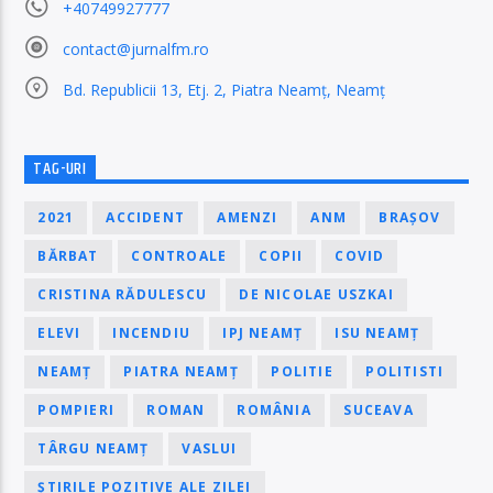
+40749927777
contact@jurnalfm.ro
Bd. Republicii 13, Etj. 2, Piatra Neamț, Neamț
TAG-URI
2021
ACCIDENT
AMENZI
ANM
BRAȘOV
BĂRBAT
CONTROALE
COPII
COVID
CRISTINA RĂDULESCU
DE NICOLAE USZKAI
ELEVI
INCENDIU
IPJ NEAMȚ
ISU NEAMȚ
NEAMȚ
PIATRA NEAMȚ
POLITIE
POLITISTI
POMPIERI
ROMAN
ROMÂNIA
SUCEAVA
TÂRGU NEAMȚ
VASLUI
ȘTIRILE POZITIVE ALE ZILEI