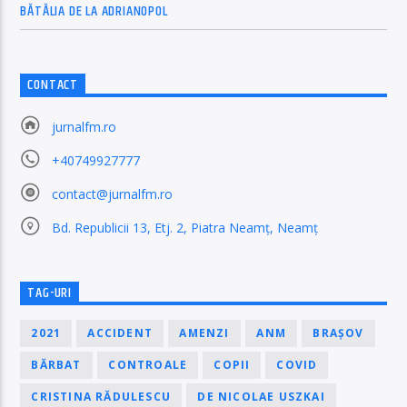
BĂTĂLIA DE LA ADRIANOPOL
CONTACT
jurnalfm.ro
+40749927777
contact@jurnalfm.ro
Bd. Republicii 13, Etj. 2, Piatra Neamț, Neamț
TAG-URI
2021
ACCIDENT
AMENZI
ANM
BRAȘOV
BĂRBAT
CONTROALE
COPII
COVID
CRISTINA RĂDULESCU
DE NICOLAE USZKAI