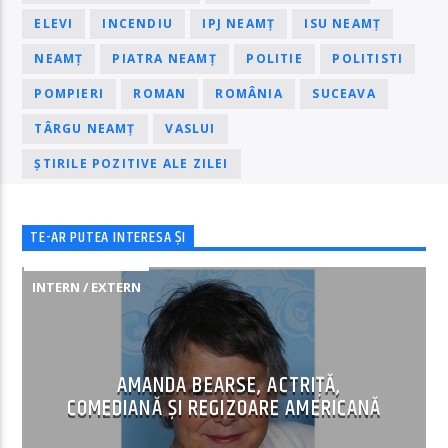
ELEVI
INCENDIU
IPJ NEAMȚ
ISU NEAMȚ
NEAMȚ
PIATRA NEAMȚ
POLITIE
POLITISTI
POMPIERI
ROMAN
ROMÂNIA
SUCEAVA
TÂRGU NEAMȚ
VASLUI
ȘTIRILE POZITIVE ALE ZILEI
TE-AR PUTEA INTERESA ȘI
INTERN / EXTERN
AMANDA BEARSE, ACTRIȚĂ,
COMEDIANĂ ȘI REGIZOARE AMERICANĂ