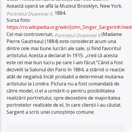
Această operă se află la Muzeul Brooklyn, New York.
1884.
Portretul Doamnei X,
Sursa foto:
https://ro.wikipedia.org/wiki/John_Singer_Sargent#/m
Cel mai controversat,
(Madame
Portretul Doamnei X
Pierre Gautreau) (1884) este considerat acum una
dintre cele mai bune lucrări ale sale, și fiind favoritul
artistului; Acesta a declarat în 1915: „cred că acesta
este cel mai bun lucru pe care l-am făcut.”Când a fost
dezvelit la Salonul din Paris în 1884, a stârnit o reacție
atât de negativă încât probabil a determinat mutarea
artistului la Londra. Pictura nu a fost comandată de
către model, ci el a urmărit-o pentru posibilitatea
realizării portretului, spre deosebire de majoritatea
portretelor realizate de el, în care clienții l-au căutat.
Sargent a scris unei cunoștințe comune: