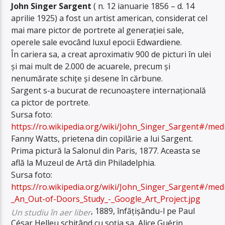
John Singer Sargent
( n. 12 ianuarie 1856 – d. 14
aprilie 1925) a fost un artist american, considerat cel
mai mare pictor de portrete al generației sale,
operele sale evocând luxul epocii Edwardiene.
În cariera sa, a creat aproximativ 900 de picturi în ulei
și mai mult de 2.000 de acuarele, precum și
nenumărate schițe și desene în cărbune.
Sargent s-a bucurat de recunoaștere internațională
ca pictor de portrete.
Sursa foto:
https://ro.wikipedia.org/wiki/John_Singer_Sargent#/me
Fanny Watts, prietena din copilărie a lui Sargent.
Prima pictură la Salonul din Paris, 1877. Aceasta se
află la Muzeul de Artă din Philadelphia.
Sursa foto:
https://ro.wikipedia.org/wiki/John_Singer_Sargent#/me
_An_Out-of-Doors_Study_-_Google_Art_Project.jpg
, 1889, înfățișându-l pe Paul
Un studiu în aer liber
César Helleu schițând cu soția sa, Alice Guérin.