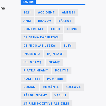
TAG-URI
ână
2021
ACCIDENT
AMENZI
ANM
BRAȘOV
BĂRBAT
CONTROALE
COPII
COVID
CRISTINA RĂDULESCU
DE NICOLAE USZKAI
ELEVI
INCENDIU
IPJ NEAMȚ
ISU NEAMȚ
NEAMȚ
PIATRA NEAMȚ
POLITIE
POLITISTI
POMPIERI
ROMAN
ROMÂNIA
SUCEAVA
TÂRGU NEAMȚ
VASLUI
ȘTIRILE POZITIVE ALE ZILEI