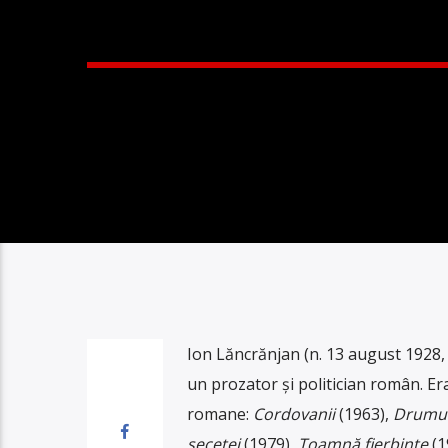
Ion Lăncrănjan (n. 13 august 1928,
un prozator și politician român. Era
romane:
Cordovanii
(1963),
Drumul
secetei
(1979),
Toamnă fierbinte
(1