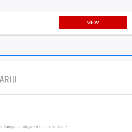
ARHIVA
ARIU
d. Câmpurile obligatorii sunt marcate cu *