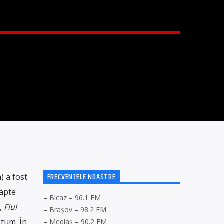
FRECVENȚELE NOASTRE
) a fost
șapte
– Bicaz – 96.1 FM
,
Fiul
– Brașov – 98.2 FM
tum. În
– Mediaș – 90.2 FM