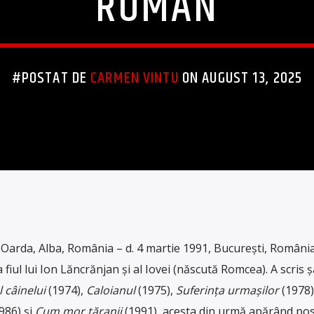
ROMÂN
#POSTAT DE
CARMEN VINTU
ON AUGUST 13, 2025
 Oarda, Alba, România – d. 4 martie 1991, București, România
 fiul lui Ion Lăncrănjan și al Iovei (născută Romcea). A scris 
 câinelui
(1974),
Caloianul
(1975),
Suferința urmașilor
(1978)
986) și
Cum mor țăranii
(1991), acesta din urmă apărând pos