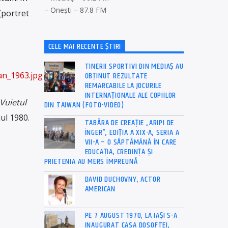
– Onești – 87.8 FM
(portret
CELE MAI RECENTE ȘTIRI
TINERII SPORTIVI DIN MEDIAȘ AU
OBȚINUT REZULTATE
an_1963.jpg
REMARCABILE LA JOCURILE
INTERNAȚIONALE ALE COPIILOR
Vuietul
DIN TAIWAN (FOTO-VIDEO)
ul 1980.
TABĂRA DE CREAȚIE „ARIPI DE
ÎNGER”, EDIȚIA A XIX-A, SERIA A
VII-A – O SĂPTĂMÂNĂ ÎN CARE
EDUCAȚIA, CREDINȚA ȘI
PRIETENIA AU MERS ÎMPREUNĂ
DAVID DUCHOVNY, ACTOR
AMERICAN
PE 7 AUGUST 1970, LA IAŞI S-A
INAUGURAT CASA DOSOFTEI,