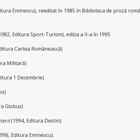
itura Eminescu), reeditat în 1985 în Biblioteca de proză rom
982, Editura Sport-Turism), ediția a II-a în 1995
ditura Cartea Românească)
ra Militară)
ditura 1 Decembrie)
os)
ra Globus)
terii
(1994, Editura Destin)
996, Editura Eminescu).