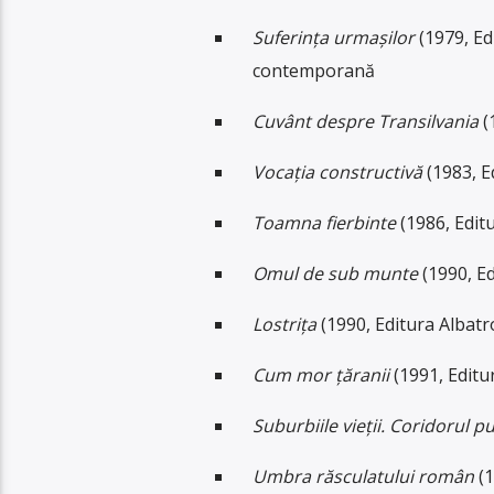
Suferința urmașilor
(1979, Ed
contemporană
Cuvânt despre Transilvania
(1
Vocația constructivă
(1983, E
Toamna fierbinte
(1986, Editu
Omul de sub munte
(1990, E
Lostrița
(1990, Editura Albatr
Cum mor țăranii
(1991, Editu
Suburbiile vieții. Coridorul pu
Umbra răsculatului român
(1