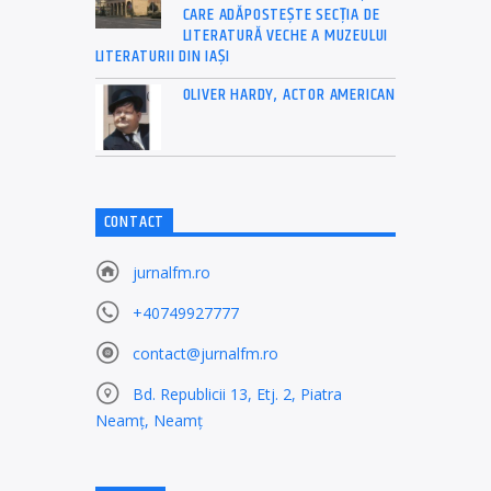
CARE ADĂPOSTEŞTE SECŢIA DE
LITERATURĂ VECHE A MUZEULUI
LITERATURII DIN IAŞI
OLIVER HARDY, ACTOR AMERICAN
CONTACT
jurnalfm.ro
+40749927777
contact@jurnalfm.ro
Bd. Republicii 13, Etj. 2, Piatra
Neamț, Neamț