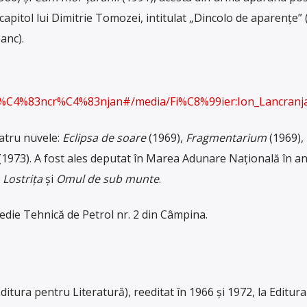
capitol lui Dimitrie Tomozei, intitulat „Dincolo de aparențe” 
anc).
on_L%C4%83ncr%C4%83njan#/media/Fi%C8%99ier:Ion_Lancranj
atru nuvele:
Eclipsa de soare
(1969),
Fragmentarium
(1969),
(1973). A fost ales deputat în Marea Adunare Națională în an
e
Lostrița
și
Omul de sub munte
.
edie Tehnică de Petrol nr. 2 din Câmpina.
itura pentru Literatură), reeditat în 1966 și 1972, la Editura