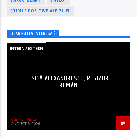
TÂRGU NEAMȚ
VASLUI
ȘTIRILE POZITIVE ALE ZILEI
TE-AR PUTEA INTERESA ȘI
INTERN / EXTERN
SICĂ ALEXANDRESCU, REGIZOR
ROMÂN
Carmen Vintu
AUGUST 6, 2026