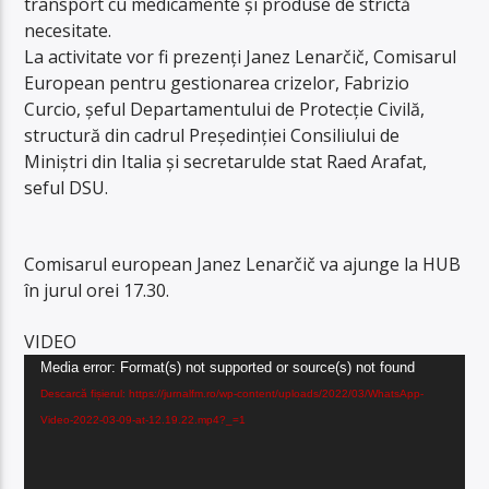
transport cu medicamente și produse de strictă
necesitate.
La activitate vor fi prezenți Janez Lenarčič, Comisarul
European pentru gestionarea crizelor, Fabrizio
Curcio, șeful Departamentului de Protecție Civilă,
structură din cadrul Președinției Consiliului de
Miniștri din Italia și secretarulde stat Raed Arafat,
seful DSU.
Comisarul european Janez Lenarčič va ajunge la HUB
în jurul orei 17.30.
VIDEO
Player
Media error: Format(s) not supported or source(s) not found
video
Descarcă fișierul: https://jurnalfm.ro/wp-content/uploads/2022/03/WhatsApp-
Video-2022-03-09-at-12.19.22.mp4?_=1