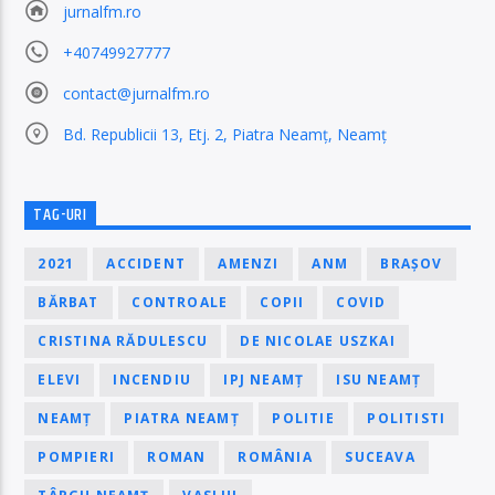
jurnalfm.ro
+40749927777
contact@jurnalfm.ro
Bd. Republicii 13, Etj. 2, Piatra Neamț, Neamț
TAG-URI
2021
ACCIDENT
AMENZI
ANM
BRAȘOV
BĂRBAT
CONTROALE
COPII
COVID
CRISTINA RĂDULESCU
DE NICOLAE USZKAI
ELEVI
INCENDIU
IPJ NEAMȚ
ISU NEAMȚ
NEAMȚ
PIATRA NEAMȚ
POLITIE
POLITISTI
POMPIERI
ROMAN
ROMÂNIA
SUCEAVA