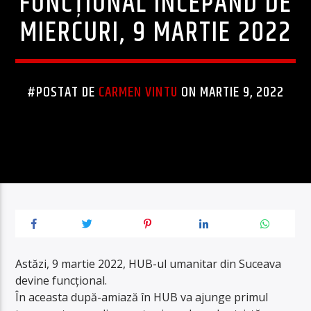
FUNCŢIONAL ÎNCEPÂND DE
MIERCURI, 9 MARTIE 2022
#POSTAT DE
CARMEN VINTU
ON MARTIE 9, 2022
Astăzi, 9 martie 2022, HUB-ul umanitar din Suceava
devine funcțional.
În aceasta după-amiază în HUB va ajunge primul