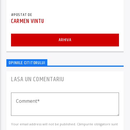
STOCHEAZĂ DE 10 ORI MAI MULTE DATE
#POSTAT DE
CARMEN VINTU
ARHIVA
OPINIILE CITITORULUI
LASA UN COMENTARIU
Your email address will not be published. Câmpurile obligatorii sunt