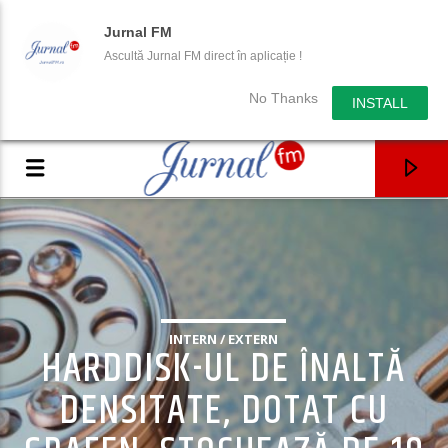
Jurnal FM
Ascultă Jurnal FM direct în aplicație !
No Thanks
INSTALL
INTERN / EXTERN
HARDDISK-UL DE ÎNALTĂ
DENSITATE, DOTAT CU