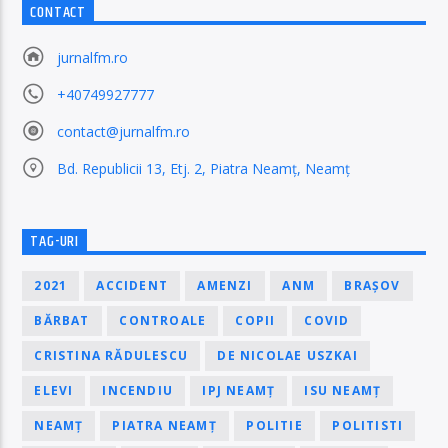
CONTACT
jurnalfm.ro
+40749927777
contact@jurnalfm.ro
Bd. Republicii 13, Etj. 2, Piatra Neamț, Neamț
TAG-URI
2021
ACCIDENT
AMENZI
ANM
BRAȘOV
BĂRBAT
CONTROALE
COPII
COVID
CRISTINA RĂDULESCU
DE NICOLAE USZKAI
ELEVI
INCENDIU
IPJ NEAMȚ
ISU NEAMȚ
NEAMȚ
PIATRA NEAMȚ
POLITIE
POLITISTI