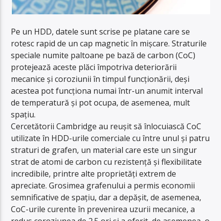
Pe un HDD, datele sunt scrise pe platane care se
rotesc rapid de un cap magnetic în mișcare. Straturile
speciale numite paltoane pe bază de carbon (CoC)
protejează aceste plăci împotriva deteriorării
mecanice și coroziunii în timpul funcționării, deși
acestea pot funcționa numai într-un anumit interval
de temperatură și pot ocupa, de asemenea, mult
spațiu.
Cercetătorii Cambridge au reușit să înlocuiască CoC
utilizate în HDD-urile comerciale cu între unul și patru
straturi de grafen, un material care este un singur
strat de atomi de carbon cu rezistență și flexibilitate
incredibile, printre alte proprietăți extrem de
apreciate. Grosimea grafenului a permis economii
semnificative de spațiu, dar a depășit, de asemenea,
CoC-urile curente în prevenirea uzurii mecanice, a
redus coroziunea de 2.5 ori și a oferit, de asemenea, o