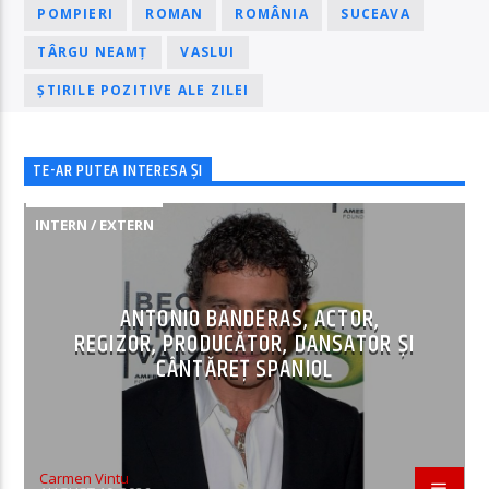
POMPIERI
ROMAN
ROMÂNIA
SUCEAVA
TÂRGU NEAMȚ
VASLUI
ȘTIRILE POZITIVE ALE ZILEI
TE-AR PUTEA INTERESA ȘI
INTERN / EXTERN
ANTONIO BANDERAS, ACTOR,
REGIZOR, PRODUCĂTOR, DANSATOR ȘI
CÂNTĂREȚ SPANIOL
Carmen Vintu