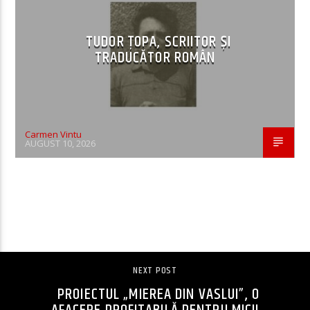
TUDOR ȚOPA, SCRIITOR ȘI
TRADUCĂTOR ROMÂN
Carmen Vintu
AUGUST 10, 2026
CONTINUE READING
NEXT POST
PROIECTUL „MIEREA DIN VASLUI”, O