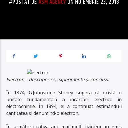
#POSTAT DE
ASM AGENCY
ON NOIEMBRIE 23, 2018
Electron – descoperire, experimente și concluzii
În 1874, G.Johnstone Stoney sugera că există o
unitate fundamentală a încărcării electrice în
electrochimie. În 1894, el a continuat estimându-i
cantitatea și denumind-o electron.
În următorii câțiva ani, mai mulți fizicieni au emis