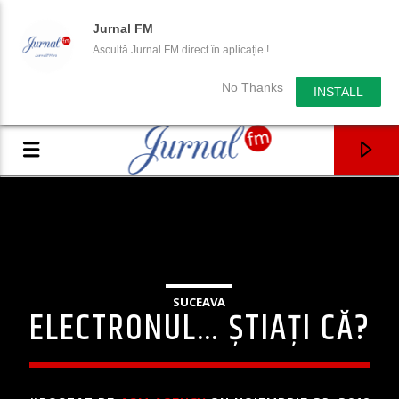
Jurnal FM
Ascultă Jurnal FM direct în aplicație !
No Thanks
INSTALL
SUCEAVA
ELECTRONUL… ȘTIAȚI CĂ?