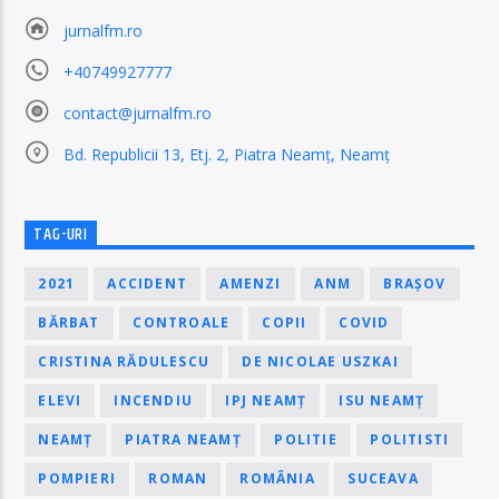
jurnalfm.ro
+40749927777
contact@jurnalfm.ro
Bd. Republicii 13, Etj. 2, Piatra Neamț, Neamț
TAG-URI
2021
ACCIDENT
AMENZI
ANM
BRAȘOV
BĂRBAT
CONTROALE
COPII
COVID
CRISTINA RĂDULESCU
DE NICOLAE USZKAI
ELEVI
INCENDIU
IPJ NEAMȚ
ISU NEAMȚ
NEAMȚ
PIATRA NEAMȚ
POLITIE
POLITISTI
POMPIERI
ROMAN
ROMÂNIA
SUCEAVA