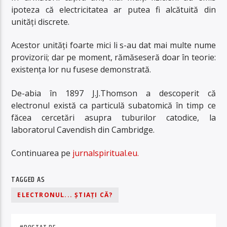
ipoteza că electricitatea ar putea fi alcătuită din
unități discrete.
Acestor unități foarte mici li s-au dat mai multe nume
provizorii; dar pe moment, rămăseseră doar în teorie:
existența lor nu fusese demonstrată.
De-abia în 1897 J.J.Thomson a descoperit că
electronul există ca particulă subatomică în timp ce
făcea cercetări asupra tuburilor catodice, la
laboratorul Cavendish din Cambridge.
Continuarea pe
jurnalspiritual.eu.
TAGGED AS
ELECTRONUL... ȘTIAȚI CĂ?