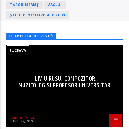
TÂRGU NEAMȚ
VASLUI
ȘTIRILE POZITIVE ALE ZILEI
TE-AR PUTEA INTERESA ȘI
SUCEAVA
LIVIU RUSU, COMPOZITOR,
MUZICOLOG ȘI PROFESOR UNIVERSITAR
Carmen Vintu
IUNIE 27, 2026