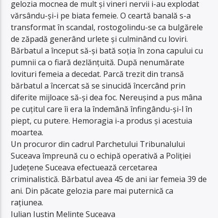
gelozia mocnea de mult și vineri nervii i-au explodat
vărsându-și-i pe biata femeie. O ceartă banală s-a
transformat în scandal, rostogolindu-se ca bulgărele
de zăpadă generând urlete și culminând cu loviri.
Bărbatul a început să-și bată soția în zona capului cu
pumnii ca o fiară dezlănțuită. După nenumărate
lovituri femeia a decedat. Parcă trezit din transă
bărbatul a încercat să se sinucidă încercând prin
diferite mijloace să-și dea foc. Nereușind a pus mâna
pe cuțitul care îi era la îndemână înfingându-și-l în
piept, cu putere. Hemoragia i-a produs și acestuia
moartea.
Un procuror din cadrul Parchetului Tribunalului
Suceava împreună cu o echipă operativă a Poliției
Județene Suceava efectuează cercetarea
criminalistică. Bărbatul avea 45 de ani iar femeia 39 de
ani. Din păcate gelozia pare mai puternică ca
rațiunea.
Iulian Iustin Melinte Suceava