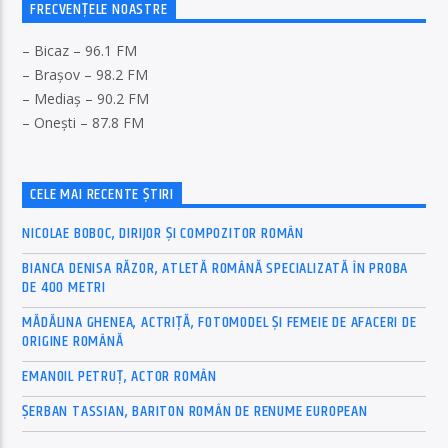
FRECVENȚELE NOASTRE
– Bicaz – 96.1 FM
– Brașov – 98.2 FM
– Mediaș – 90.2 FM
– Onești – 87.8 FM
CELE MAI RECENTE ȘTIRI
NICOLAE BOBOC, DIRIJOR ȘI COMPOZITOR ROMÂN
BIANCA DENISA RĂZOR, ATLETĂ ROMÂNĂ SPECIALIZATĂ ÎN PROBA
DE 400 METRI
MĂDĂLINA GHENEA, ACTRIȚĂ, FOTOMODEL ȘI FEMEIE DE AFACERI DE
ORIGINE ROMÂNĂ
EMANOIL PETRUȚ, ACTOR ROMÂN
ȘERBAN TASSIAN, BARITON ROMÂN DE RENUME EUROPEAN