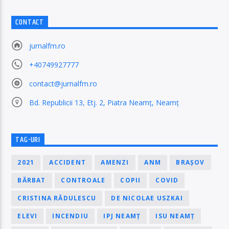
CONTACT
jurnalfm.ro
+40749927777
contact@jurnalfm.ro
Bd. Republicii 13, Etj. 2, Piatra Neamț, Neamț
TAG-URI
2021
ACCIDENT
AMENZI
ANM
BRAȘOV
BĂRBAT
CONTROALE
COPII
COVID
CRISTINA RĂDULESCU
DE NICOLAE USZKAI
ELEVI
INCENDIU
IPJ NEAMȚ
ISU NEAMȚ