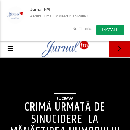
Jurnal FM
Ascultă Jurnal FM direct în aplicație !
No Thanks
INSTALL
SUCEAVA
CRIMĂ URMATĂ DE
SINUCIDERE LA