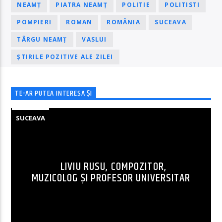
NEAMȚ
PIATRA NEAMȚ
POLITIE
POLITISTI
POMPIERI
ROMAN
ROMÂNIA
SUCEAVA
TÂRGU NEAMȚ
VASLUI
ȘTIRILE POZITIVE ALE ZILEI
TE-AR PUTEA INTERESA ȘI
SUCEAVA
LIVIU RUSU, COMPOZITOR,
MUZICOLOG ȘI PROFESOR UNIVERSITAR