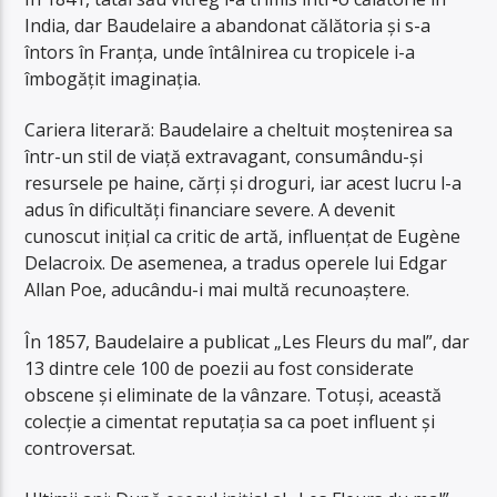
India, dar Baudelaire a abandonat călătoria și s-a
întors în Franța, unde întâlnirea cu tropicele i-a
îmbogățit imaginația.
Cariera literară: Baudelaire a cheltuit moștenirea sa
într-un stil de viață extravagant, consumându-și
resursele pe haine, cărți și droguri, iar acest lucru l-a
adus în dificultăți financiare severe. A devenit
cunoscut inițial ca critic de artă, influențat de Eugène
Delacroix. De asemenea, a tradus operele lui Edgar
Allan Poe, aducându-i mai multă recunoaștere.
În 1857, Baudelaire a publicat „Les Fleurs du mal”, dar
13 dintre cele 100 de poezii au fost considerate
obscene și eliminate de la vânzare. Totuși, această
colecție a cimentat reputația sa ca poet influent și
controversat.