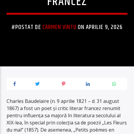
FRANCEZ
#POSTAT DE
CARMEN VINTU
ON APRILIE 9, 2026
Charles Baudelaire (n. 9 aprilie 1821 – d. 31 august
1867) a fost un poet și critic literar francez renumit
pentru influența sa majoră în literatura secolului al
XIX-lea, în special prin colecția sa de poezii „Les Fleurs
du mal” (1857). De asemenea, „Petits poèmes en