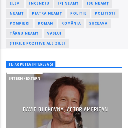
ELEVI
INCENDIU
IPJ NEAMȚ
ISU NEAMȚ
NEAMȚ
PIATRA NEAMȚ
POLITIE
POLITISTI
POMPIERI
ROMAN
ROMÂNIA
SUCEAVA
TÂRGU NEAMȚ
VASLUI
ȘTIRILE POZITIVE ALE ZILEI
TE-AR PUTEA INTERESA ȘI
INTERN / EXTERN
DAVID DUCHOVNY, ACTOR AMERICAN