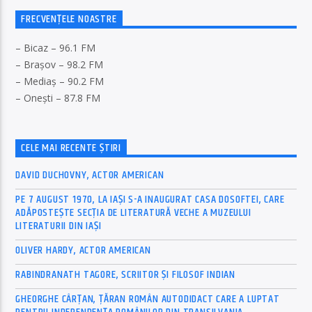
FRECVENȚELE NOASTRE
– Bicaz – 96.1 FM
– Brașov – 98.2 FM
– Mediaș – 90.2 FM
– Onești – 87.8 FM
CELE MAI RECENTE ȘTIRI
DAVID DUCHOVNY, ACTOR AMERICAN
PE 7 AUGUST 1970, LA IAŞI S-A INAUGURAT CASA DOSOFTEI, CARE
ADĂPOSTEŞTE SECŢIA DE LITERATURĂ VECHE A MUZEULUI
LITERATURII DIN IAŞI
OLIVER HARDY, ACTOR AMERICAN
RABINDRANATH TAGORE, SCRIITOR ȘI FILOSOF INDIAN
GHEORGHE CÂRȚAN, ŢĂRAN ROMÂN AUTODIDACT CARE A LUPTAT