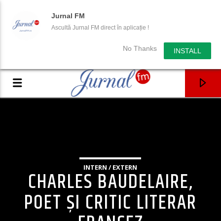
Jurnal FM
Ascultă Jurnal FM direct în aplicație !
No Thanks
INSTALL
INTERN / EXTERN
CHARLES BAUDELAIRE,
POET ȘI CRITIC LITERAR