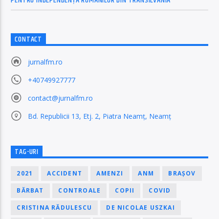
PENTRU INDEPENDENȚA ROMÂNILOR DIN TRANSILVANIA
CONTACT
jurnalfm.ro
+40749927777
contact@jurnalfm.ro
Bd. Republicii 13, Etj. 2, Piatra Neamț, Neamț
TAG-URI
2021
ACCIDENT
AMENZI
ANM
BRAȘOV
BĂRBAT
CONTROALE
COPII
COVID
CRISTINA RĂDULESCU
DE NICOLAE USZKAI