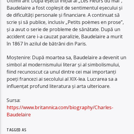
Ultimii ani: După eșecul inițial al „Les Fleurs du mal”,
Baudelaire a fost copleșit de sentimentul eșecului și
de dificultăți personale și financiare. A continuat să
scrie și să publice, inclusiv „Petits poèmes en prose”,
și a avut o serie de probleme de sănătate. După un
accident care i-a cauzat paralizie, Baudelaire a murit
în 1867 în azilul de bătrâni din Paris.
Moștenire: După moartea sa, Baudelaire a devenit un
simbol al modernismului literar și al simbolismului,
fiind recunoscut ca unul dintre cei mai importanți
poeți francezi ai secolului al XIX-lea. Lucrarea sa a
influențat profund literatura și arta ulterioare.
Sursa:
https://www.britannica.com/biography/Charles-
Baudelaire
TAGGED AS