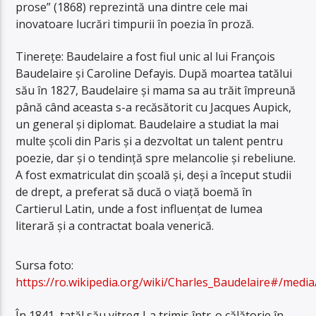
prose” (1868) reprezintă una dintre cele mai
inovatoare lucrări timpurii în poezia în proză.
Tinerețe: Baudelaire a fost fiul unic al lui François
Baudelaire și Caroline Defayis. După moartea tatălui
său în 1827, Baudelaire și mama sa au trăit împreună
până când aceasta s-a recăsătorit cu Jacques Aupick,
un general și diplomat. Baudelaire a studiat la mai
multe școli din Paris și a dezvoltat un talent pentru
poezie, dar și o tendință spre melancolie și rebeliune.
A fost exmatriculat din școală și, deși a început studii
de drept, a preferat să ducă o viață boemă în
Cartierul Latin, unde a fost influențat de lumea
literară și a contractat boala venerică.
Sursa foto:
https://ro.wikipedia.org/wiki/Charles_Baudelaire#/medi
În 1841, tatăl său vitreg l-a trimis într-o călătorie în