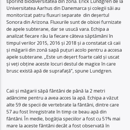
sporind biodiversitatea din zonă. Erick Lundgren de la
Universitatea Aarhus din Danemarca și colegii săi au
monitorizat patru fluxuri separate din deșertul
Sonora din Arizona. Fluxurile sunt de obicei furnizate
de apele subterane, dar se usucă vara. Echipa a
analizat fiecare râu la fiecare câteva săptămâni în
timpul verilor 2015, 2016 și 2018 și a constatat că caii
și măgarii din zonă sapă puțuri acolo pentru a accesa
apele subterane. „Este un deșert foarte cald și uscat
și veți obține aceste locuri destul de magice în care
brusc există apă de suprafață”, spune Lundgren.
Caii și măgarii săpă fântâni de până la 2 metri
adâncime pentru a avea acces la apă. Echipa a văzut
alte 59 de specii de vertebrate la fântâni, dintre care
57 au fost înregistrate în timp ce beau apă din
fântâni. În medie, bogăția speciilor a fost cu 51% mai
mare la aceste fântâni decât a fost observată în