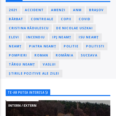
2021
ACCIDENT
AMENZI
ANM
BRAȘOV
BĂRBAT
CONTROALE
COPII
COVID
CRISTINA RĂDULESCU
DE NICOLAE USZKAI
ELEVI
INCENDIU
IPJ NEAMȚ
ISU NEAMȚ
NEAMȚ
PIATRA NEAMȚ
POLITIE
POLITISTI
POMPIERI
ROMAN
ROMÂNIA
SUCEAVA
TÂRGU NEAMȚ
VASLUI
ȘTIRILE POZITIVE ALE ZILEI
TE-AR PUTEA INTERESA ȘI
INTERN / EXTERN