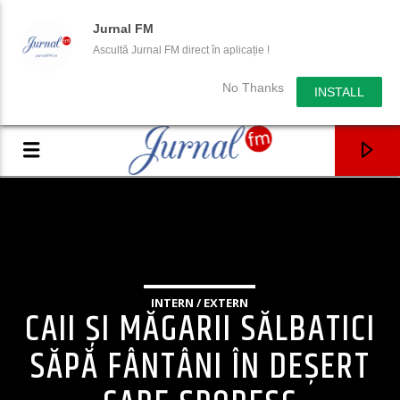
Jurnal FM
Ascultă Jurnal FM direct în aplicație !
No Thanks
INSTALL
INTERN / EXTERN
CAII ȘI MĂGARII SĂLBATICI
SĂPĂ FÂNTÂNI ÎN DEȘERT