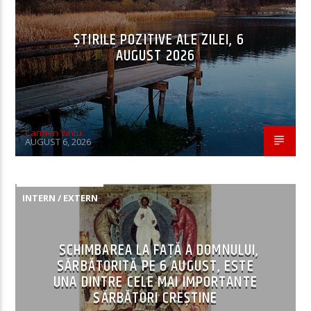
ȘTIRILE POZITIVE ALE ZILEI, 6
AUGUST 2026
Carmen Vintu
AUGUST 6, 2026
INTERN / EXTERN
SCHIMBAREA LA FAȚĂ A DOMNULUI,
SĂRBĂTORITĂ PE 6 AUGUST, ESTE
UNA DINTRE CELE MAI IMPORTANTE
SĂRBĂTORI CREȘTINE