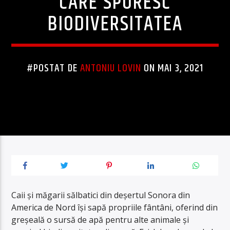
CARE SPORESC
BIODIVERSITATEA
#POSTAT DE
ANTONIU LOVIN
ON MAI 3, 2021
Caii și măgarii sălbatici din deșertul Sonora din
America de Nord își sapă propriile fântâni, oferind din
greșeală o sursă de apă pentru alte animale și