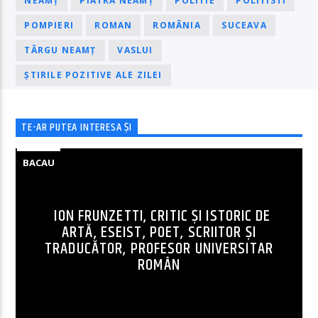
NEAMȚ
PIATRA NEAMȚ
POLITIE
POLITISTI
POMPIERI
ROMAN
ROMÂNIA
SUCEAVA
TÂRGU NEAMȚ
VASLUI
ȘTIRILE POZITIVE ALE ZILEI
TE-AR PUTEA INTERESA ȘI
BACAU
ION FRUNZETTI, CRITIC ȘI ISTORIC DE
ARTĂ, ESEIST, POET, SCRIITOR ȘI
TRADUCĂTOR, PROFESOR UNIVERSITAR
ROMÂN