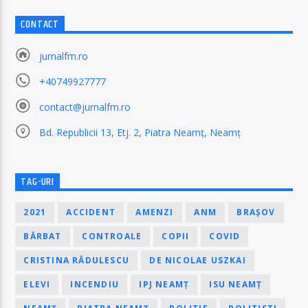
CONTACT
jurnalfm.ro
+40749927777
contact@jurnalfm.ro
Bd. Republicii 13, Etj. 2, Piatra Neamț, Neamț
TAG-URI
2021
ACCIDENT
AMENZI
ANM
BRAȘOV
BĂRBAT
CONTROALE
COPII
COVID
CRISTINA RĂDULESCU
DE NICOLAE USZKAI
ELEVI
INCENDIU
IPJ NEAMȚ
ISU NEAMȚ