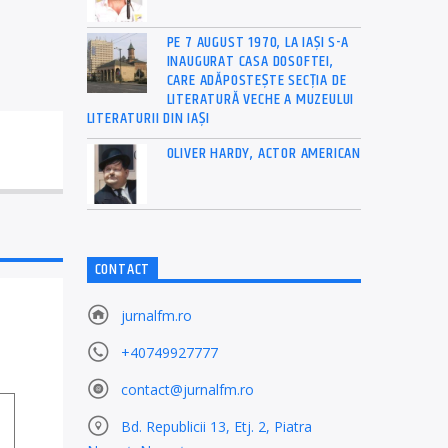
PE 7 AUGUST 1970, LA IAŞI S-A
INAUGURAT CASA DOSOFTEI,
CARE ADĂPOSTEŞTE SECŢIA DE
LITERATURĂ VECHE A MUZEULUI
LITERATURII DIN IAŞI
OLIVER HARDY, ACTOR AMERICAN
CONTACT
jurnalfm.ro
+40749927777
contact@jurnalfm.ro
Bd. Republicii 13, Etj. 2, Piatra