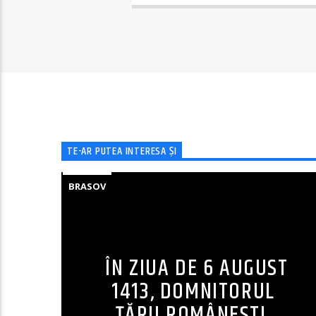
TE-AR PUTEA INTERESA ȘI
BRASOV
ÎN ZIUA DE 6 AUGUST
1413, DOMNITORUL
ȚĂRII ROMÂNEȘTI,