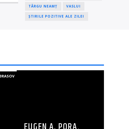
TÂRGU NEAMȚ
VASLUI
ȘTIRILE POZITIVE ALE ZILEI
BRASOV
EUGEN A. PORA,