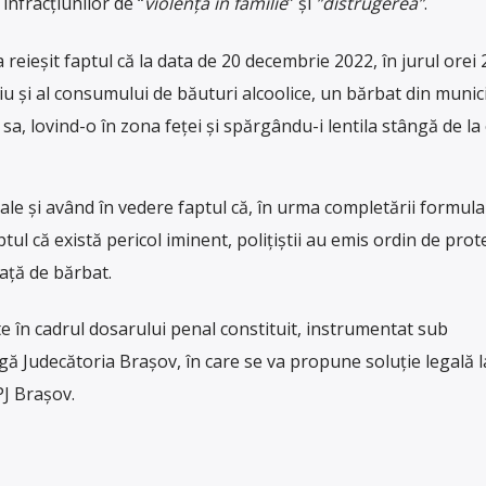
infracțiunilor de “
violență în familie
” și
”distrugerea”
.
 reieșit faptul că la data de 20 decembrie 2022, în jurul orei 
iu și al consumului de băuturi alcoolice, un bărbat din munic
 sa, lovind-o în zona feței și spărgându-i lentila stângă de la 
ale și având în vedere faptul că, în urma completării formula
tul că există pericol iminent, polițiștii au emis ordin de prot
față de bărbat.
te în cadrul dosarului penal constituit, instrumentat sub
ă Judecătoria Brașov, în care se va propune soluție legală l
PJ Brașov.