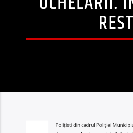
OCHELARII. 
REST
Polițiști din cadrul Poliției Municip