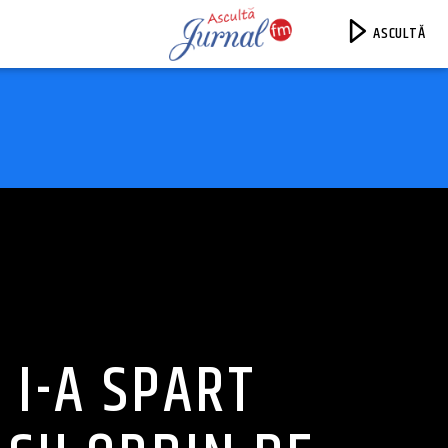
ASCULTĂ
Jurnal FM
 I-A SPART