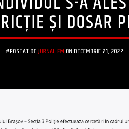
INDIVIDUL S-A ALES
RICȚIE ȘI DOSAR 
#POSTAT DE
JURNAL FM
ON DECEMBRIE 21, 2022
iului Brașov – Secția 3 Poliție efectuează cercetări în cadrul u