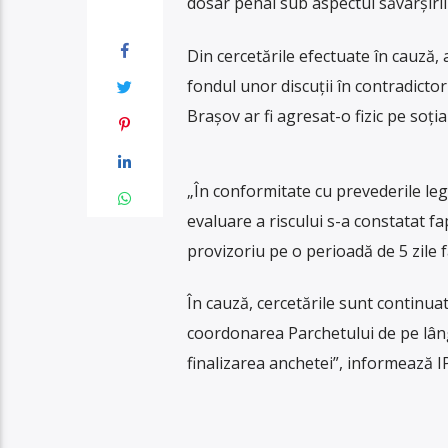
dosar penal sub aspectul săvârșirii 
Din cercetările efectuate în cauză, a
fondul unor discuții în contradictor
Brașov ar fi agresat-o fizic pe soția
„În conformitate cu prevederile leg
evaluare a riscului s-a constatat fap
provizoriu pe o perioadă de 5 zile 
În cauză, cercetările sunt continua
coordonarea Parchetului de pe lâng
finalizarea anchetei”, informează I