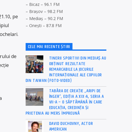
– Bicaz – 96.1 FM
– Brașov – 98.2 FM
21.10, pe
– Mediaș – 90.2 FM
ipiul
– Onești – 87.8 FM
ochelari.
CELE MAI RECENTE ȘTIRI
rului de
TINERII SPORTIVI DIN MEDIAȘ AU
OBȚINUT REZULTATE
ecție
REMARCABILE LA JOCURILE
INTERNAȚIONALE ALE COPIILOR
DIN TAIWAN (FOTO-VIDEO)
TABĂRA DE CREAȚIE „ARIPI DE
ÎNGER”, EDIȚIA A XIX-A, SERIA A
a
VII-A – O SĂPTĂMÂNĂ ÎN CARE
EDUCAȚIA, CREDINȚA ȘI
PRIETENIA AU MERS ÎMPREUNĂ
DAVID DUCHOVNY, ACTOR
AMERICAN