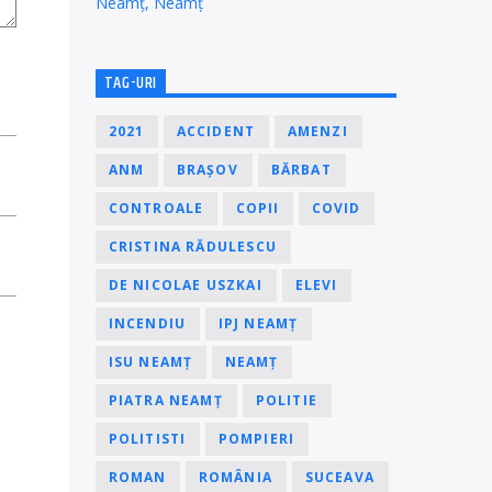
Neamț, Neamț
TAG-URI
2021
ACCIDENT
AMENZI
ANM
BRAȘOV
BĂRBAT
CONTROALE
COPII
COVID
CRISTINA RĂDULESCU
DE NICOLAE USZKAI
ELEVI
INCENDIU
IPJ NEAMȚ
ISU NEAMȚ
NEAMȚ
PIATRA NEAMȚ
POLITIE
POLITISTI
POMPIERI
ROMAN
ROMÂNIA
SUCEAVA