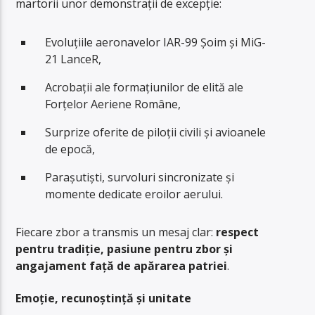
martorii unor demonstrații de excepție:
Evoluțiile aeronavelor IAR-99 Șoim și MiG-
21 LanceR,
Acrobații ale formațiunilor de elită ale
Forțelor Aeriene Române,
Surprize oferite de piloții civili și avioanele
de epocă,
Parașutiști, survoluri sincronizate și
momente dedicate eroilor aerului.
Fiecare zbor a transmis un mesaj clar:
respect
pentru tradiție, pasiune pentru zbor și
angajament față de apărarea patriei
.
Emoție, recunoștință și unitate