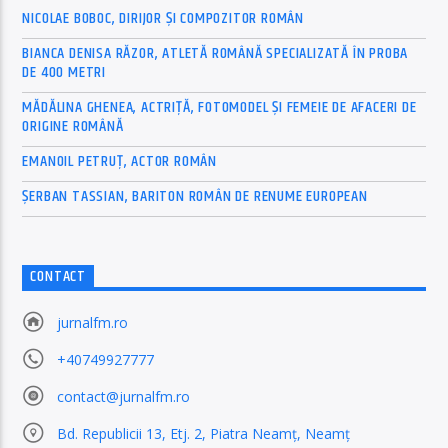
NICOLAE BOBOC, DIRIJOR ȘI COMPOZITOR ROMÂN
BIANCA DENISA RĂZOR, ATLETĂ ROMÂNĂ SPECIALIZATĂ ÎN PROBA
DE 400 METRI
MĂDĂLINA GHENEA, ACTRIȚĂ, FOTOMODEL ȘI FEMEIE DE AFACERI DE
ORIGINE ROMÂNĂ
EMANOIL PETRUȚ, ACTOR ROMÂN
ȘERBAN TASSIAN, BARITON ROMÂN DE RENUME EUROPEAN
CONTACT
jurnalfm.ro
+40749927777
contact@jurnalfm.ro
Bd. Republicii 13, Etj. 2, Piatra Neamț, Neamț