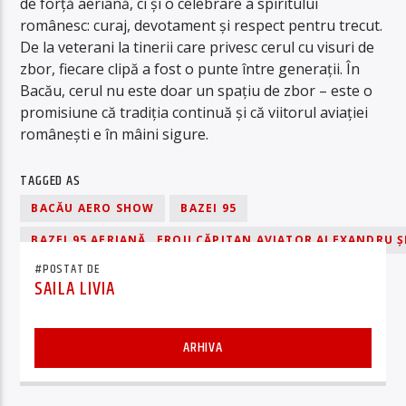
de forță aeriană, ci și o celebrare a spiritului
românesc: curaj, devotament și respect pentru trecut.
De la veterani la tinerii care privesc cerul cu visuri de
zbor, fiecare clipă a fost o punte între generații. În
Bacău, cerul nu este doar un spațiu de zbor – este o
promisiune că tradiția continuă și că viitorul aviației
românești e în mâini sigure.
TAGGED AS
BACĂU AERO SHOW
BAZEI 95
BAZEI 95 AERIANĂ „EROU CĂPITAN AVIATOR ALEXANDRU 
#POSTAT DE
SAILA LIVIA
ARHIVA