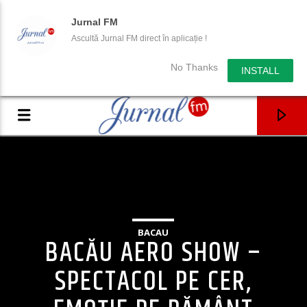
Jurnal FM
Ascultă Jurnal FM direct în aplicație !
No Thanks
INSTALL
BACAU
BACĂU AERO SHOW –
SPECTACOL PE CER,