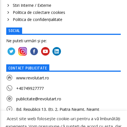
Stiri Interne / Externe
Politica de colectare cookies
Politica de confidenţialitate
SOCIAL
Ne puteti urmări și pe:
CONTACT PUBLICITATE
www.revolutart.ro
+40749927777
publicitate@revolutart.ro
Bd. Republicii 13, Etj. 2, Piatra Neamț, Neamț
Acest site web folosește cookie-uri pentru a vă îmbunătăți
experiența. Vom presupune că sunteți de acord cu asta, dar