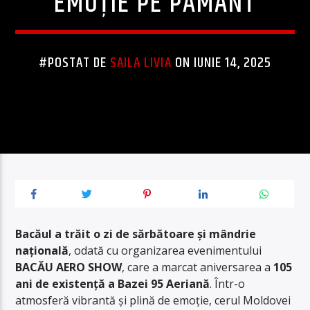
EMOȚIE PE PĂMÂNT
#POSTAT DE
SAILA LIVIA
ON IUNIE 14, 2025
Bacăul a trăit o zi de sărbătoare și mândrie
națională
, odată cu organizarea evenimentului
BACĂU AERO SHOW
, care a marcat aniversarea a
105
ani de existență a Bazei 95 Aeriană
. Într-o
atmosferă vibrantă și plină de emoție, cerul Moldovei