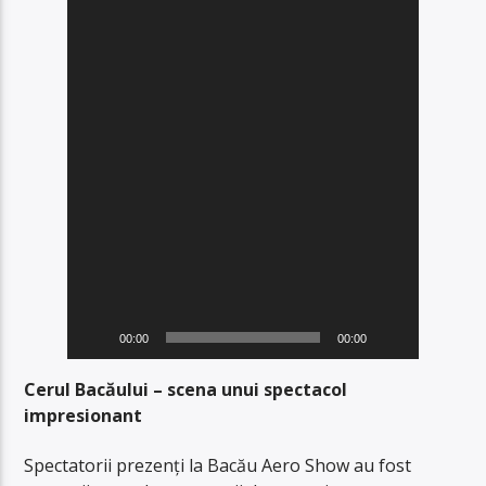
00:00
00:00
Cerul Bacăului – scena unui spectacol
impresionant
Spectatorii prezenți la Bacău Aero Show au fost