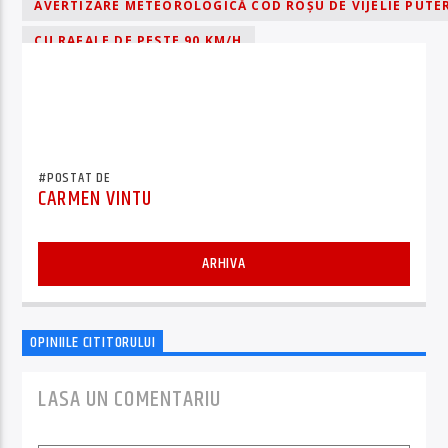
AVERTIZARE METEOROLOGICĂ COD ROȘU DE VIJELIE PUTE
CU RAFALE DE PESTE 90 KM/H
FRECVENTE DESCĂRCĂRI ELECTRICE
GRINDINA
ÎN JUDEȚUL HARGHITA
LOCAL AVERSE TORENȚIALE
#POSTAT DE
CARMEN VINTU
ARHIVA
OPINIILE CITITORULUI
LASA UN COMENTARIU