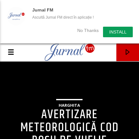
Jurnal FM
Ascultă Jurnal FM direct în aplicație !
No Thanks
INSTALL
HARGHITA
AVERTIZARE
METEOROLOGICĂ COD