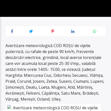
Avertizare meteorologică COD ROȘU de vijelie
puternică, cu rafale de peste 90 km/h, frecvente
descărcări electrice, grindină, local averse torențiale
care vor acumula local peste 25-30 l/mp., valabilă
astăzi între orele 14:05- 15:00, ce vizează: Județul
Harghita: Miercurea Ciuc, Odorheiu Secuiesc, Vlăhița,
Praid, Corund, Joseni, Zetea, Suseni, Ciumani, Lupeni,
Șimonești, Dealu, Lueta, Mugeni, Atid, Mărtiniș,
Avrămești, Feliceni, Căpâlnița, Satu Mare, Brădești,
Vărșag, Merești, Ocland, Ulieș.