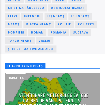
CRISTINA RĂDULESCU
DE NICOLAE USZKAI
ELEVI
INCENDIU
IPJ NEAMȚ
ISU NEAMȚ
NEAMȚ
PIATRA NEAMȚ
POLITIE
POLITISTI
POMPIERI
ROMAN
ROMÂNIA
SUCEAVA
TÂRGU NEAMȚ
VASLUI
ȘTIRILE POZITIVE ALE ZILEI
TE-AR PUTEA INTERESA ȘI
HARGHITA
ATENȚIONARE METEOROLOGICĂ: COD
GALBEN DE VÂNT PUTERNIC ȘI