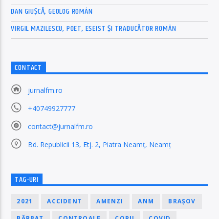
DAN GIUȘCĂ, GEOLOG ROMÂN
VIRGIL MAZILESCU, POET, ESEIST ȘI TRADUCĂTOR ROMÂN
CONTACT
jurnalfm.ro
+40749927777
contact@jurnalfm.ro
Bd. Republicii 13, Etj. 2, Piatra Neamț, Neamț
TAG-URI
2021
ACCIDENT
AMENZI
ANM
BRAȘOV
BĂRBAT
CONTROALE
COPII
COVID