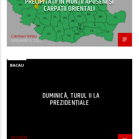
PRECIPITAȚII ÎN MUNȚII APUSENI ȘI
CARPAȚII ORIENTALI
Carmen Vintu
IANUARIE 8, 2025
BACAU
DUMINICĂ, TURUL II LA
PREZIDENȚIALE
JurnalFM