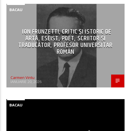
BACAU
ION FRUNZETTI, CRITIC ȘI ISTORIC DE
ARTĂ, ESEIST, POET, SCRIITOR ȘI
TRADUCĂTOR, PROFESOR UNIVERSITAR
ROMÂN
Carmen Vintu
IANUARIE 20, 2026
BACAU