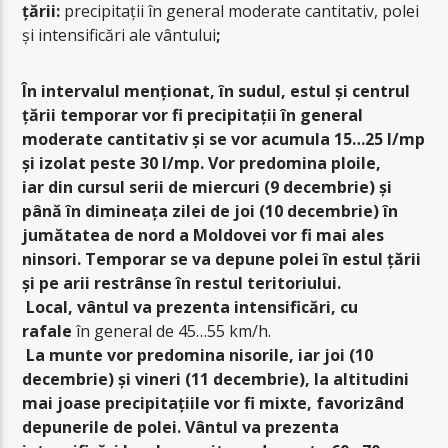
țării:
precipitații în general moderate cantitativ, polei
și intensificări ale vântului
;
În intervalul menționat, în sudul, estul și centrul
țării temporar vor fi precipitații în general
moderate cantitativ și se vor acumula 15…25 l/mp
și izolat peste 30 l/mp. Vor predomina ploile,
iar din cursul serii de miercuri (9 decembrie) și
până în dimineața zilei de joi (10 decembrie) în
jumătatea de nord a Moldovei vor fi mai ales
ninsori. Temporar se va depune polei în estul țării
și pe arii restrânse în restul teritoriului.
Local, vântul va prezenta intensificări, cu
rafale
în general de 45…55 km/h.
La munte vor predomina nisorile, iar joi (10
decembrie) și vineri (11 decembrie), la altitudini
mai joase precipitațiile vor fi mixte, favorizând
depunerile de polei. Vântul va prezenta