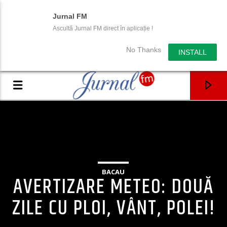
Jurnal FM
Ascultă Jurnal FM direct în aplicație !
No Thanks
INSTALL
BACAU
AVERTIZARE METEO: DOUĂ
ZILE CU PLOI, VÂNT, POLEI!