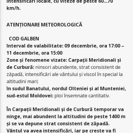
intensificări locale, cu viteze de peste 60…70
km/h.
ATENȚIONARE METEOROLOGICĂ
COD GALBEN
Interval de valabilitate: 09 decembrie, ora 17:00 –
11 decembrie, ora 15:00
Zone și fenomene vizate: Carpații Meridionali și
de Curbură:
ninsori abundente, strat consistent de
zăpadă, intensificări ale vântului și viscol în special la
altitudini mari;
în sudul Banatului, nordul Olteniei și al Munteniei,
sud-estul Moldovei:
ploi însemnate cantitativ.
În Carpații Meridionali și de Curbură temporar va
ninge, mai abundent la altitudini de peste 1400 m
și se va depune strat consistent de zăpadă.
Vântul va avea intensificări, iar pe creste va fi