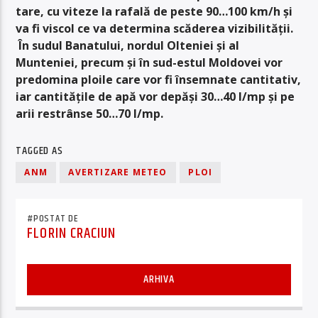
tare, cu viteze la rafală de peste 90…100 km/h și
va fi viscol ce va determina scăderea vizibilității.
În sudul Banatului, nordul Olteniei și al
Munteniei, precum și în sud-estul Moldovei vor
predomina ploile care vor fi însemnate cantitativ,
iar cantitățile de apă vor depăși 30…40 l/mp și pe
arii restrânse 50…70 l/mp.
TAGGED AS
ANM
AVERTIZARE METEO
PLOI
#POSTAT DE
FLORIN CRACIUN
ARHIVA