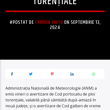
TORENȚIALE
#POSTAT DE
CARMEN VINTU
ON SEPTEMBRIE 13,
2024
Administrația Națională de Meteorologie (ANM) a
emis vineri o avertizare de Cod portocaliu de ploi
torențiale, valabilă până sâmbătă după-amiază în
nouă județe, și o avertizare de Cod galben de vreme