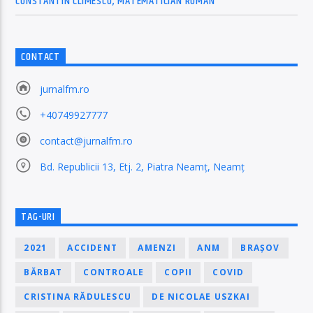
CONSTANTIN CLIMESCU, MATEMATICIAN ROMÂN
CONTACT
jurnalfm.ro
+40749927777
contact@jurnalfm.ro
Bd. Republicii 13, Etj. 2, Piatra Neamț, Neamț
TAG-URI
2021
ACCIDENT
AMENZI
ANM
BRAȘOV
BĂRBAT
CONTROALE
COPII
COVID
CRISTINA RĂDULESCU
DE NICOLAE USZKAI