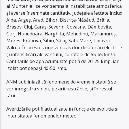
al Munteniei, se vor semnala instabilitate atmosferică
și averse însemnate cantitativ. Județele afectate includ
Alba, Argeș, Arad, Bihor, Bistrița-Năsăud, Brăila,
Brașov, Cluj, Caraș-Severin, Covasna, Dâmbovița,
Gorj, Hunedoara, Harghita, Mehedinți, Maramureș,
Mureș, Prahova, Sibiu, Sălaj, Satu Mare, Timiș și
Vâlcea. În aceste zone vor avea loc descărcări electrice
și intensificări ale vântului, cu rafale de 55-65 km/h.
Cantitățile de apă acumulate pot fi de 20-25 l/mp, iar
izolat pot depăși 40-50 l/mp.
ANM subliniază că fenomene de vreme instabilă se
vor înregistra vineri, pe arii restrânse, și în restul
țării.
Avertizările pot fi actualizate în funcție de evoluția și
intensitatea fenomenelor meteo.