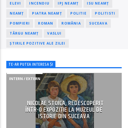
ELEVI
INCENDIU
IPJ NEAMȚ
ISU NEAMȚ
NEAMȚ
PIATRA NEAMȚ
POLITIE
POLITISTI
POMPIERI
ROMAN
ROMÂNIA
SUCEAVA
TÂRGU NEAMȚ
VASLUI
ȘTIRILE POZITIVE ALE ZILEI
TE-AR PUTEA INTERESA ȘI
INTERN / EXTERN
NICOLAE STOICA, REDESCOPERIT
ÎNTR-O EXPOZIȚIE LA MUZEUL DE
ISTORIE DIN SUCEAVA