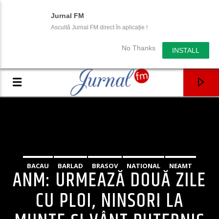
Jurnal FM
Ascultă Jurnal FM direct în aplicație !
No Thanks
INSTALL
BACAU
BARLAD
BRASOV
NATIONAL
NEAMT
ANM: URMEAZĂ DOUĂ ZILE
SIBIU
SUCEAVA
CU PLOI, NINSORI LA