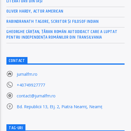
LITERATURII DIN IAŞI
OLIVER HARDY, ACTOR AMERICAN
RABINDRANATH TAGORE, SCRIITOR ȘI FILOSOF INDIAN
GHEORGHE CÂRȚAN, ŢĂRAN ROMÂN AUTODIDACT CARE A LUPTAT
PENTRU INDEPENDENȚA ROMÂNILOR DIN TRANSILVANIA
CONTACT
jurnalfm.ro
+40749927777
contact@jurnalfm.ro
Bd. Republicii 13, Etj. 2, Piatra Neamț, Neamț
TAG-URI