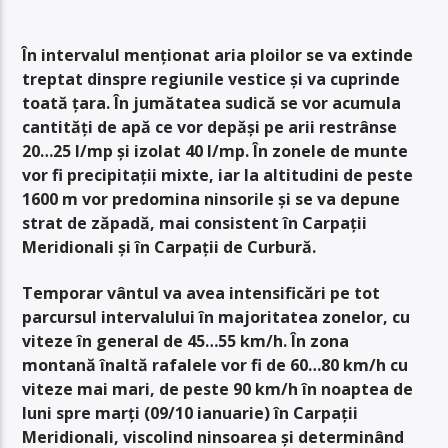
În intervalul menționat aria ploilor se va extinde
treptat dinspre regiunile vestice și va cuprinde
toată țara. În jumătatea sudică se vor acumula
cantități de apă ce vor depăși pe arii restrânse
20…25 l/mp și izolat 40 l/mp. În zonele de munte
vor fi precipitații mixte, iar la altitudini de peste
1600 m vor predomina ninsorile și se va depune
strat de zăpadă, mai consistent în Carpații
Meridionali și în Carpații de Curbură.
Temporar vântul va avea intensificări pe tot
parcursul intervalului în majoritatea zonelor, cu
viteze în general de 45…55 km/h. În zona
montană înaltă rafalele vor fi de 60…80 km/h cu
viteze mai mari, de peste 90 km/h în noaptea de
luni spre marți (09/10 ianuarie) în Carpații
Meridionali, viscolind ninsoarea și determinând