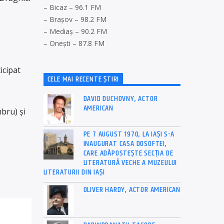
– Bicaz – 96.1 FM
– Brașov – 98.2 FM
– Mediaș – 90.2 FM
– Onești – 87.8 FM
icipat
CELE MAI RECENTE ȘTIRI
DAVID DUCHOVNY, ACTOR
AMERICAN
bru) și
PE 7 AUGUST 1970, LA IAŞI S-A
INAUGURAT CASA DOSOFTEI,
CARE ADĂPOSTEŞTE SECŢIA DE
LITERATURĂ VECHE A MUZEULUI
LITERATURII DIN IAŞI
OLIVER HARDY, ACTOR AMERICAN