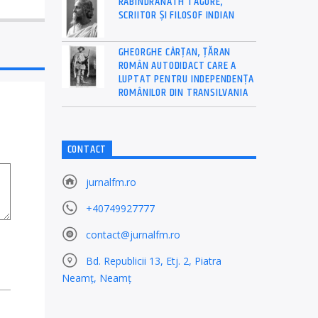
RABINDRANATH TAGORE,
SCRIITOR ȘI FILOSOF INDIAN
GHEORGHE CÂRȚAN, ŢĂRAN
ROMÂN AUTODIDACT CARE A
LUPTAT PENTRU INDEPENDENȚA
ROMÂNILOR DIN TRANSILVANIA
CONTACT
jurnalfm.ro
+40749927777
contact@jurnalfm.ro
Bd. Republicii 13, Etj. 2, Piatra
Neamț, Neamț