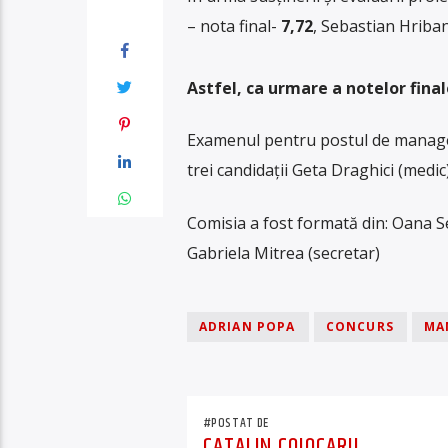
– nota final-
7,72
, Sebastian Hriban
Astfel, ca urmare a notelor fina
Examenul pentru postul de manager 
trei candidații Geta Draghici (medi
Comisia a fost formată din: Oana S
Gabriela Mitrea (secretar)
ADRIAN POPA
CONCURS
MA
#POSTAT DE
CATALIN COJOCARU