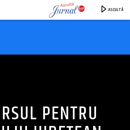
ASCULTĂ
Jurnal FM
URSUL PENTRU