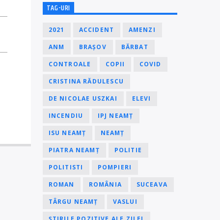
TAG-URI
2021
ACCIDENT
AMENZI
ANM
BRAȘOV
BĂRBAT
CONTROALE
COPII
COVID
CRISTINA RĂDULESCU
DE NICOLAE USZKAI
ELEVI
INCENDIU
IPJ NEAMȚ
ISU NEAMȚ
NEAMȚ
PIATRA NEAMȚ
POLITIE
POLITISTI
POMPIERI
ROMAN
ROMÂNIA
SUCEAVA
TÂRGU NEAMȚ
VASLUI
ȘTIRILE POZITIVE ALE ZILEI