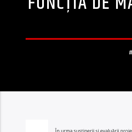
FUNCȚIA DE M
În urma susținerii și evaluării pro