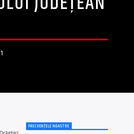
ULUI JUDEȚEAN
21
FRECVENȚELE NOASTRE
 Drăghici