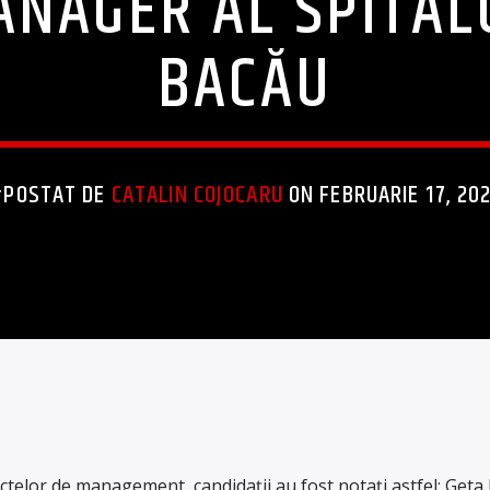
ANAGER AL SPITAL
BACĂU
#POSTAT DE
CATALIN COJOCARU
ON FEBRUARIE 17, 20
iectelor de management, candidații au fost notați astfel: Geta