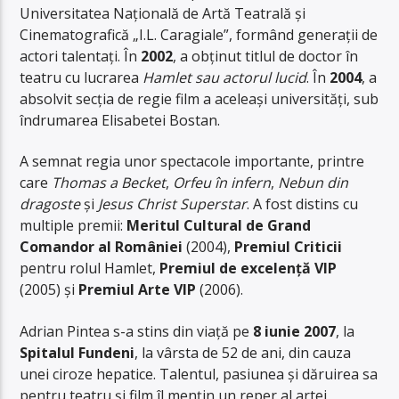
Universitatea Națională de Artă Teatrală și
Cinematografică „I.L. Caragiale”, formând generații de
actori talentați. În
2002
, a obținut titlul de doctor în
teatru cu lucrarea
Hamlet sau actorul lucid
. În
2004
, a
absolvit secția de regie film a aceleași universități, sub
îndrumarea Elisabetei Bostan.
A semnat regia unor spectacole importante, printre
care
Thomas a Becket
,
Orfeu în infern
,
Nebun din
dragoste
și
Jesus Christ Superstar
. A fost distins cu
multiple premii:
Meritul Cultural de Grand
Comandor al României
(2004),
Premiul Criticii
pentru rolul Hamlet,
Premiul de excelență VIP
(2005) și
Premiul Arte VIP
(2006).
Adrian Pintea s-a stins din viață pe
8 iunie 2007
, la
Spitalul Fundeni
, la vârsta de 52 de ani, din cauza
unei ciroze hepatice. Talentul, pasiunea și dăruirea sa
pentru teatru și film îl mențin un reper al artei