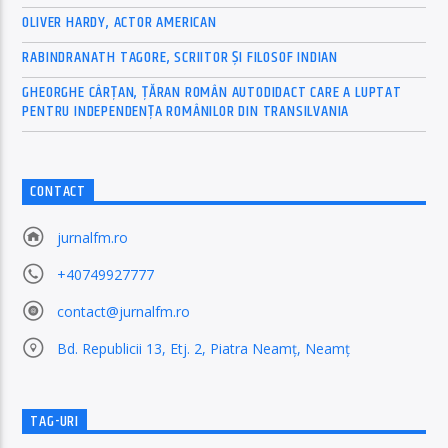
OLIVER HARDY, ACTOR AMERICAN
RABINDRANATH TAGORE, SCRIITOR ȘI FILOSOF INDIAN
GHEORGHE CÂRȚAN, ŢĂRAN ROMÂN AUTODIDACT CARE A LUPTAT
PENTRU INDEPENDENȚA ROMÂNILOR DIN TRANSILVANIA
CONTACT
jurnalfm.ro
+40749927777
contact@jurnalfm.ro
Bd. Republicii 13, Etj. 2, Piatra Neamț, Neamț
TAG-URI