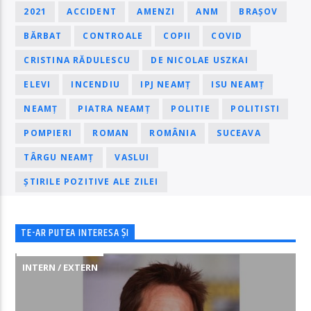
2021
ACCIDENT
AMENZI
ANM
BRAȘOV
BĂRBAT
CONTROALE
COPII
COVID
CRISTINA RĂDULESCU
DE NICOLAE USZKAI
ELEVI
INCENDIU
IPJ NEAMȚ
ISU NEAMȚ
NEAMȚ
PIATRA NEAMȚ
POLITIE
POLITISTI
POMPIERI
ROMAN
ROMÂNIA
SUCEAVA
TÂRGU NEAMȚ
VASLUI
ȘTIRILE POZITIVE ALE ZILEI
TE-AR PUTEA INTERESA ȘI
INTERN / EXTERN