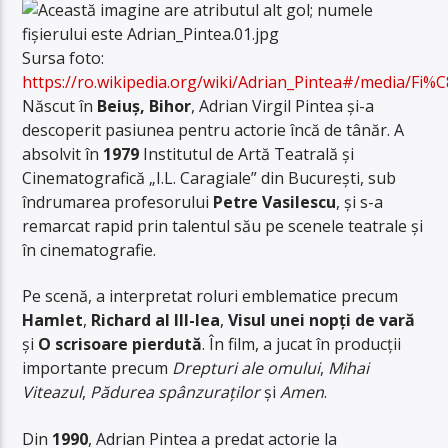
Sursa foto:
https://ro.wikipedia.org/wiki/Adrian_Pintea#/media/Fi%C
Născut în
Beiuș, Bihor
, Adrian Virgil Pintea și-a
descoperit pasiunea pentru actorie încă de tânăr. A
absolvit în
1979
Institutul de Artă Teatrală și
Cinematografică „I.L. Caragiale” din București, sub
îndrumarea profesorului
Petre Vasilescu
, și s-a
remarcat rapid prin talentul său pe scenele teatrale și
în cinematografie.
Pe scenă, a interpretat roluri emblematice precum
Hamlet
,
Richard al III-lea
,
Visul unei nopți de vară
și
O scrisoare pierdută
. În film, a jucat în producții
importante precum
Drepturi ale omului
,
Mihai
Viteazul
,
Pădurea spânzuraților
și
Amen
.
Din
1990
, Adrian Pintea a predat actorie la