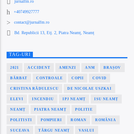
jurnalfm.ro
+40749927777
contact@jurnalfm.ro
Bd. Republicii 13, Etj. 2, Piatra Neamț, Neamț
TAG-URI
2021
ACCIDENT
AMENZI
ANM
BRAȘOV
BĂRBAT
CONTROALE
COPII
COVID
CRISTINA RĂDULESCU
DE NICOLAE USZKAI
ELEVI
INCENDIU
IPJ NEAMȚ
ISU NEAMȚ
NEAMȚ
PIATRA NEAMȚ
POLITIE
POLITISTI
POMPIERI
ROMAN
ROMÂNIA
SUCEAVA
TÂRGU NEAMȚ
VASLUI