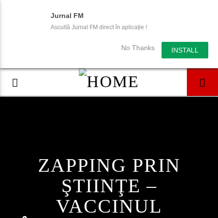
Jurnal FM
Ascultă Jurnal FM direct în aplicație !
No Thanks
INSTALL
ZAPPING PRIN
ŞTIINŢE –
VACCINUL