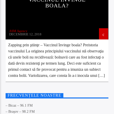
BOALA?
ASM Agency
DECEMBRIE 12, 2018
Zapping prin ştiinţe – Vaccinul învinge boala? Preistoria
vaccinului La originea principiului vaccinului stă observaţia
că unele boli nu recidivează: bolnavii care au fost infectaţi o
dată devin rezistenţi pe termen lung. Deci este suficient ca
primul contact să fie provocat pentru a imuniza un subiect
contra bolii. Variolizarea, care consta în a-i inocula unui […]
FRECVENȚELE NOASTRE
– Bicaz – 96.1 FM
– Brașov – 98.2 FM