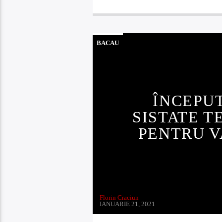
BACAU
ÎNCEPUT
SISTATE 
PENTRU V
Florin Craciun
IANUARIE 21, 2021