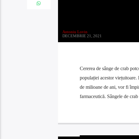
Antoniu Lovin
DECEMBRIE 21, 2021
Cererea de sânge de crab potco
populației acestor viețuitoare.
de milioane de ani, vor fi împin
farmaceutică. Sângele de crab