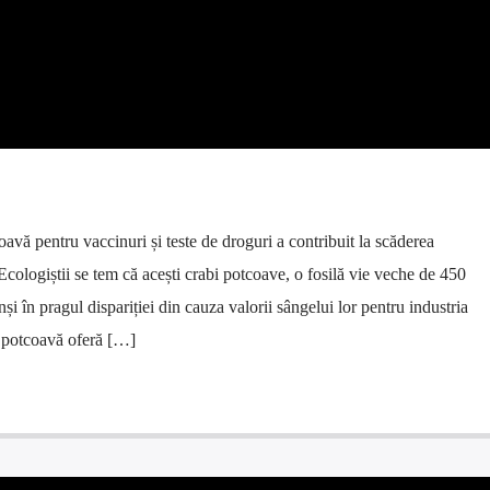
avă pentru vaccinuri și teste de droguri a contribuit la scăderea
 Ecologiștii se tem că acești crabi potcoave, o fosilă vie veche de 450
și în pragul dispariției din cauza valorii sângelui lor pentru industria
 potcoavă oferă […]