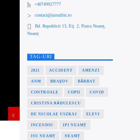
+40749927777
contact@jurnalfm.ro
Bd. Republicii 13, Etj. 2, Piatra Neamț,
Neamț
TAG-URI
2021
ACCIDENT
AMENZI
ANM
BRAȘOV
BĂRBAT
CONTROALE
COPII
COVID
CRISTINA RĂDULESCU
DE NICOLAE USZKAI
ELEVI
INCENDIU
IPJ NEAMȚ
ISU NEAMȚ
NEAMȚ