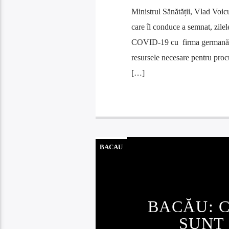
Ministrul Sănătății, Vlad Voicu
care îl conduce a semnat, zile
COVID-19 cu firma germană Cur
resursele necesare pentru procu
[…]
BACAU
BACĂU: 
SUNT 