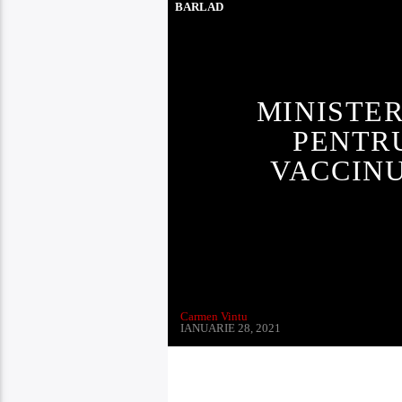
BARLAD
MINISTER
PENTRU
VACCINU
Carmen Vintu
IANUARIE 28, 2021