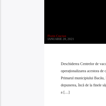
Florin Craciun
IANUARIE 28, 2021
Deschiderea Centrelor de vacc
operaționalizarea acestora de c
Primarul municipiului Bacău, 
depunerea, încă de la finele să
a […]