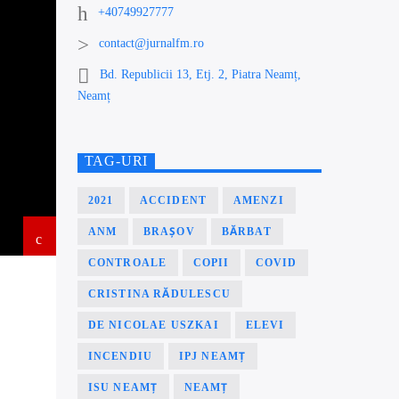
+40749927777
contact@jurnalfm.ro
Bd. Republicii 13, Etj. 2, Piatra Neamț,
Neamț
TAG-URI
2021
ACCIDENT
AMENZI
ANM
BRAȘOV
BĂRBAT
CONTROALE
COPII
COVID
CRISTINA RĂDULESCU
DE NICOLAE USZKAI
ELEVI
INCENDIU
IPJ NEAMȚ
ISU NEAMȚ
NEAMȚ