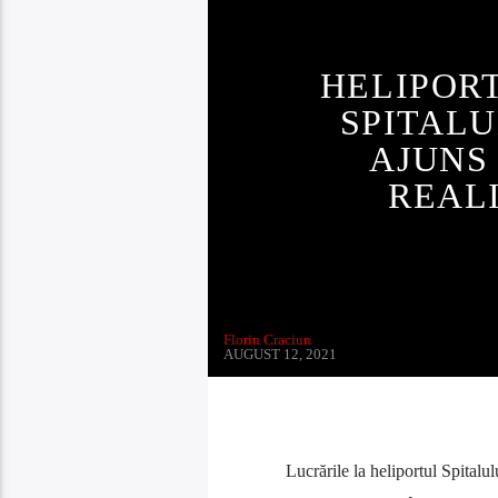
HELIPORT
SPITAL
AJUNS 
REALI
Florin Craciun
AUGUST 12, 2021
Lucrările la heliportul Spitalu