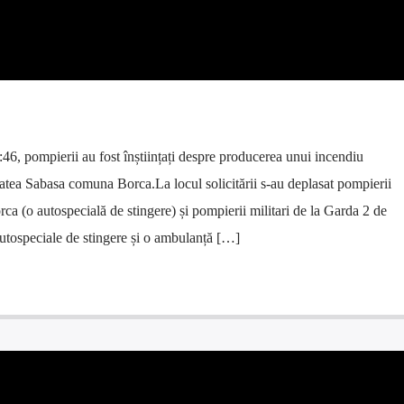
:46, pompierii au fost înștiințați despre producerea unui incendiu
itatea Sabasa comuna Borca.La locul solicitării s-au deplasat pompierii
a (o autospecială de stingere) și pompierii militari de la Garda 2 de
autospeciale de stingere și o ambulanță […]