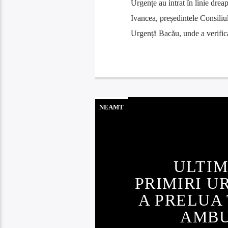
Urgențe au intrat în linie drea
Ivancea, președintele Consiliul
Urgență Bacău, unde a verificat
NEAMT
ULTIM
PRIMIRI U
A PRELUA 
AMBU