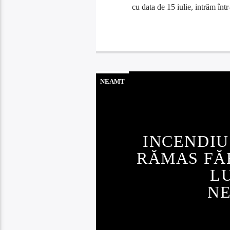
cu data de 15 iulie, intrăm înt
NEAMT
INCENDIU
RĂMAS FĂ
L
N