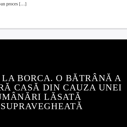
r-un proces […]
 LA BORCA. O BĂTRÂNĂ A
RĂ CASĂ DIN CAUZA UNEI
UMÂNĂRI LĂSATĂ
ESUPRAVEGHEATĂ