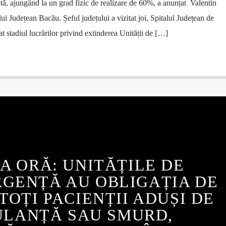
ptă, ajungând la un grad fizic de realizare de 60%, a anunțat Valentin
ui Județean Bacău. Șeful județului a vizitat joi, Spitalul Județean de
 stadiul lucrărilor privind extinderea Unității de […]
A ORĂ: UNITĂȚILE DE
RGENȚĂ AU OBLIGAȚIA DE
TOȚI PACIENȚII ADUȘI DE
LANȚĂ SAU SMURD,