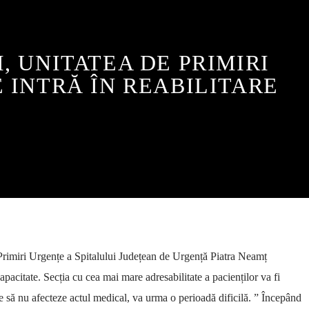
, UNITATEA DE PRIMIRI
 INTRĂ ÎN REABILITARE
 Primiri Urgențe a Spitalului Județean de Urgență Piatra Neamț
pacitate. Secția cu cea mai mare adresabilitate a pacienților va fi
ile să nu afecteze actul medical, va urma o perioadă dificilă. ” Începând