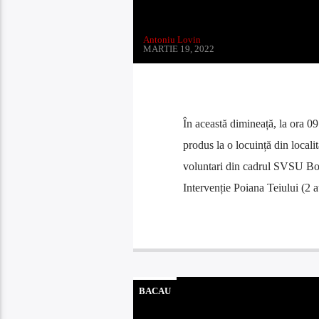
Antoniu Lovin
MARTIE 19, 2022
În această dimineață, la ora 09
produs la o locuință din local
voluntari din cadrul SVSU Borc
Intervenție Poiana Teiului (2 
BACAU