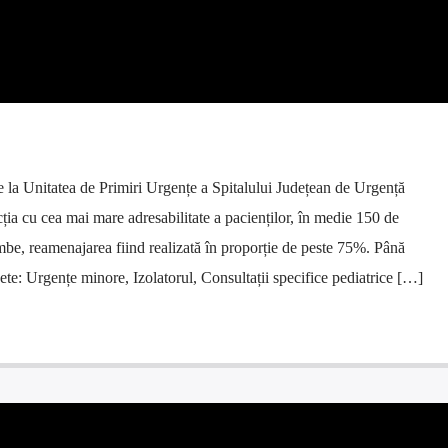
e la Unitatea de Primiri Urgențe a Spitalului Județean de Urgență
ția cu cea mai mare adresabilitate a pacienților, în medie 150 de
imbe, reamenajarea fiind realizată în proporție de peste 75%. Până
ete: Urgențe minore, Izolatorul, Consultații specifice pediatrice […]