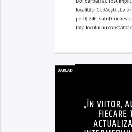
Doi bărbați au fost implic
localității Codăești. „La o
pe DJ 246, satul Codăești 
fața locului au constatat 
BARLAD
„ÎN VIITOR, 
FIECARE 
ACTUALIZ