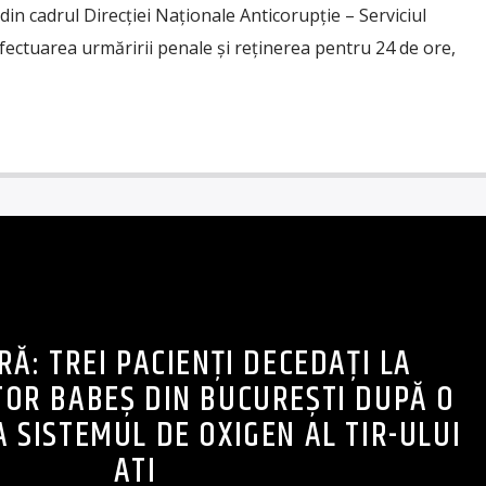
 din cadrul Direcției Naționale Anticorupție – Serviciul
efectuarea urmăririi penale și reținerea pentru 24 de ore,
RĂ: TREI PACIENȚI DECEDAȚI LA
TOR BABEȘ DIN BUCUREȘTI DUPĂ O
A SISTEMUL DE OXIGEN AL TIR-ULUI
ATI