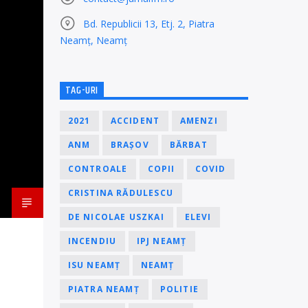
Bd. Republicii 13, Etj. 2, Piatra
Neamț, Neamț
TAG-URI
2021
ACCIDENT
AMENZI
ANM
BRAȘOV
BĂRBAT
CONTROALE
COPII
COVID
CRISTINA RĂDULESCU
DE NICOLAE USZKAI
ELEVI
INCENDIU
IPJ NEAMȚ
ISU NEAMȚ
NEAMȚ
PIATRA NEAMȚ
POLITIE