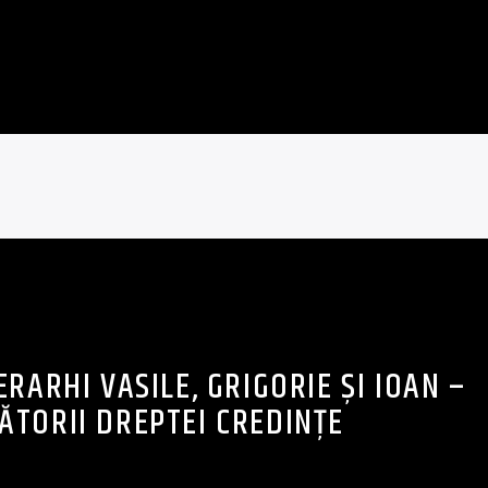
IERARHI VASILE, GRIGORIE ŞI IOAN –
ĂTORII DREPTEI CREDINŢE