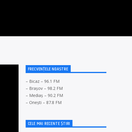
FRECVENȚELE NOASTRE
– Bicaz – 96.1 FM
– Brașov – 98.2 FM
– Mediaș – 90.2 FM
– Onești – 87.8 FM
CELE MAI RECENTE ȘTIRI