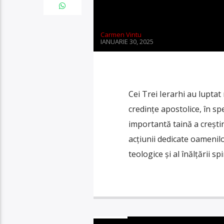
Carmen Vintu
IANUARIE 30, 2025
Cei Trei Ierarhi au lupta
credințe apostolice, în sp
importantă taină a creștin
acțiunii dedicate oamenilo
teologice și al înălțării sp