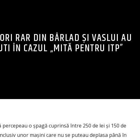
TORI RAR DIN BÂRLAD ȘI VASLUI AU
UTI ÎN CAZUL „MITĂ PENTRU ITP”
ă percepeau o șpagă cuprinsă între 250 de lei și 150 de
inclusiv unor mașini care nu se puteau deplasa până în