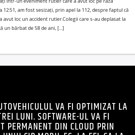
ați într-un eveniment rutier care a avut loc pe raza
ra 12:51, am fost sesizați, prin apel la 112, despre faptul că
a avut loc un accident rutier.Colegii care s-au deplasat la
că un bărbat de 58 de ani, […]
AUTOVEHICULUL VA FI OPTIMIZAT LA
TREI LUNI. SOFTWARE-UL VA FI
AT PERMANENT DIN CLOUD PRIN