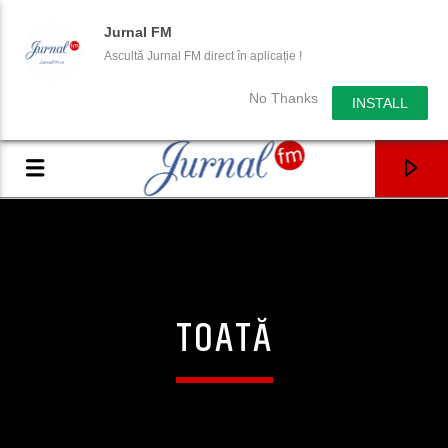
Jurnal FM
Ascultă Jurnal FM direct în aplicație !
No Thanks
INSTALL
TOATĂ