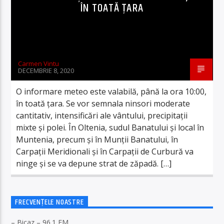
ÎN TOATĂ ȚARA
Carmen Vintu
DECEMBRIE 8, 2020
O informare meteo este valabilă, până la ora 10:00,
în toată țara. Se vor semnala ninsori moderate
cantitativ, intensificări ale vântului, precipitații
mixte și polei. În Oltenia, sudul Banatului și local în
Muntenia, precum și în Munții Banatului, în
Carpații Meridionali și în Carpații de Curbură va
ninge și se va depune strat de zăpadă. […]
FRECVENȚELE NOASTRE
– Bicaz – 96.1 FM