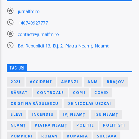
jurnalfm.ro
+40749927777
contact@jurnalfm.ro
Bd. Republicii 13, Etj. 2, Piatra Neamț, Neamț
TAG-URI
2021
ACCIDENT
AMENZI
ANM
BRAȘOV
BĂRBAT
CONTROALE
COPII
COVID
CRISTINA RĂDULESCU
DE NICOLAE USZKAI
ELEVI
INCENDIU
IPJ NEAMȚ
ISU NEAMȚ
NEAMȚ
PIATRA NEAMȚ
POLITIE
POLITISTI
POMPIERI
ROMAN
ROMÂNIA
SUCEAVA