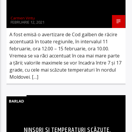
Carmen Vintu
FEBRUARIE 12, 2021
A fost emisă o avertizare de Cod galben de răcire
accentuată în toate regiunile, în intervalul 11
februarie, ora 12.00 – 15 februarie, ora 10.00.
Vremea se va rãci accentuat în cea mai mare parte
a ţãrii; valorile maximele se vor încadra între 7 şi 17
grade, cu cele mai scăzute temperaturi în nordul
Moldovei. […]
BARLAD
NINSORI ȘI TEMPERATURI SCĂZUTE,