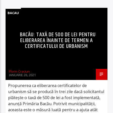
BACAU
BACĂU: TAXĂ DE 500 DE LEI PENTRU
ELIBERAREA ÎNAINTE DE TERMEN A
CERTIFICATULUI DE URBANISM
Florin Craciun
IANUARIE 26, 2021
Propunerea ca eliberarea certificatelor de
urbanism să se producă în trei zile dacă solicitantul
plătește o taxă de 500 de lei a fost implementată,
anunță Primăria Bacău. Potrivit municipalității,
aceasta este o măsură luată pentru a ajuta atât