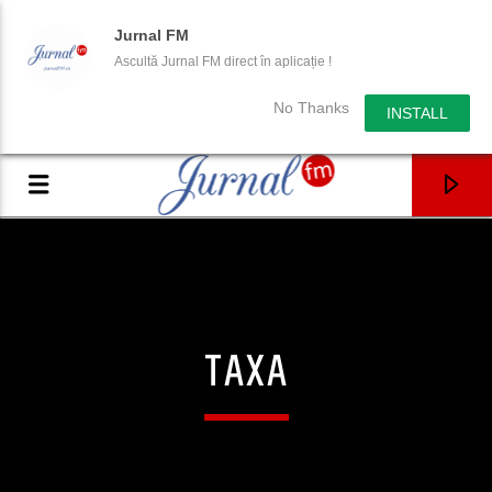
Jurnal FM
Ascultă Jurnal FM direct în aplicație !
No Thanks
INSTALL
TAXA