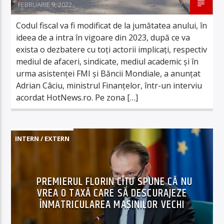
FEBRUARIE 9, 2022
Codul fiscal va fi modificat de la jumătatea anului, în
ideea de a intra în vigoare din 2023, după ce va
exista o dezbatere cu toți actorii implicați, respectiv
mediul de afaceri, sindicate, mediul academic și în
urma asistenței FMI și Băncii Mondiale, a anunțat
Adrian Câciu, ministrul Finanțelor, într-un interviu
acordat HotNews.ro. Pe zona […]
INTERN / EXTERN
PREMIERUL FLORIN CÎŢU SPUNE CĂ NU
VREA O TAXĂ CARE SĂ DESCURAJEZE
ÎNMATRICULAREA MAŞINILOR VECHI