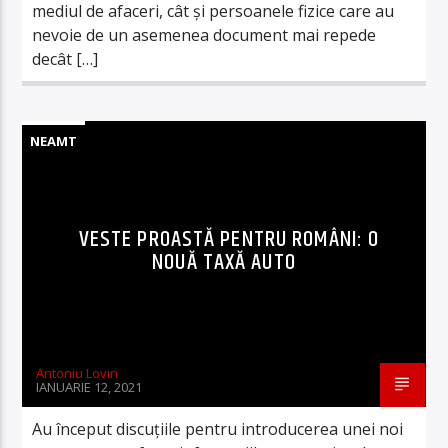
mediul de afaceri, cât și persoanele fizice care au
nevoie de un asemenea document mai repede
decât […]
NEAMT
VESTE PROASTĂ PENTRU ROMÂNI: O
NOUĂ TAXĂ AUTO
Antoniu Lovin
IANUARIE 12, 2021
Au început discuţiile pentru introducerea unei noi