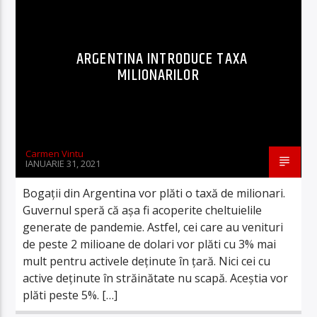
ARGENTINA INTRODUCE TAXA
MILIONARILOR
Carmen Vintu
IANUARIE 31, 2021
Bogaţii din Argentina vor plăti o taxă de milionari.
Guvernul speră că aşa fi acoperite cheltuielile
generate de pandemie. Astfel, cei care au venituri
de peste 2 milioane de dolari vor plăti cu 3% mai
mult pentru activele deţinute în ţară. Nici cei cu
active deţinute în străinătate nu scapă. Aceştia vor
plăti peste 5%. […]