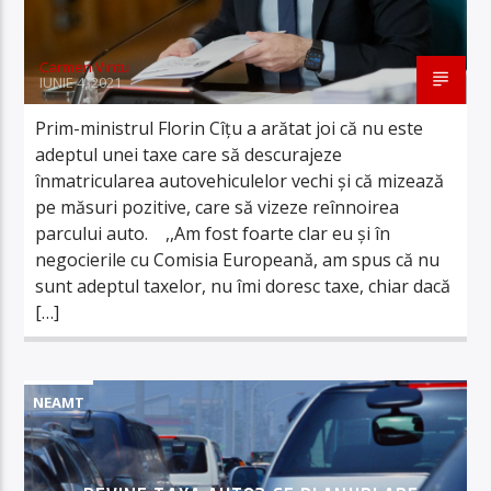
Carmen Vintu
IUNIE 4, 2021
Prim-ministrul Florin Cîţu a arătat joi că nu este
adeptul unei taxe care să descurajeze
înmatricularea autovehiculelor vechi şi că mizează
pe măsuri pozitive, care să vizeze reînnoirea
parcului auto. ,,Am fost foarte clar eu şi în
negocierile cu Comisia Europeană, am spus că nu
sunt adeptul taxelor, nu îmi doresc taxe, chiar dacă
[…]
NEAMT