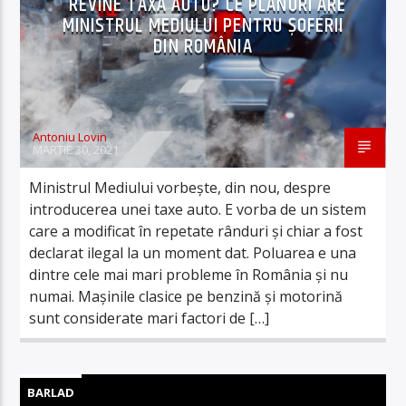
REVINE TAXA AUTO? CE PLANURI ARE
MINISTRUL MEDIULUI PENTRU ȘOFERII
DIN ROMÂNIA
Antoniu Lovin
MARTIE 30, 2021
Ministrul Mediului vorbește, din nou, despre
introducerea unei taxe auto. E vorba de un sistem
care a modificat în repetate rânduri și chiar a fost
declarat ilegal la un moment dat. Poluarea e una
dintre cele mai mari probleme în România și nu
numai. Mașinile clasice pe benzină și motorină
sunt considerate mari factori de […]
BARLAD