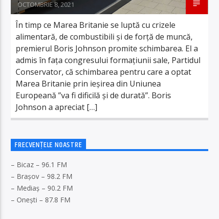
OCTOMBRIE 8, 2021
În timp ce Marea Britanie se luptă cu crizele
alimentară, de combustibili și de forță de muncă,
premierul Boris Johnson promite schimbarea. El a
admis în faţa congresului formaţiunii sale, Partidul
Conservator, că schimbarea pentru care a optat
Marea Britanie prin ieşirea din Uniunea
Europeană ”va fi dificilă şi de durată”. Boris
Johnson a apreciat […]
FRECVENȚELE NOASTRE
– Bicaz – 96.1 FM
– Brașov – 98.2 FM
– Mediaș – 90.2 FM
– Onești – 87.8 FM