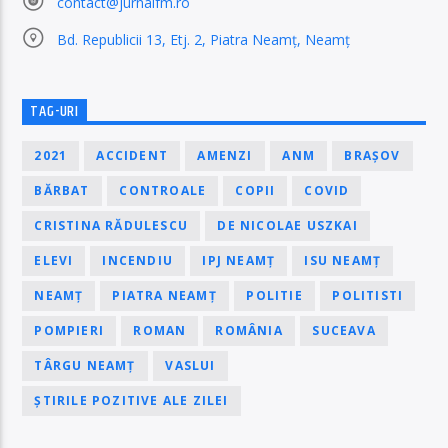
contact@jurnalfm.ro
Bd. Republicii 13, Etj. 2, Piatra Neamț, Neamț
TAG-URI
2021
ACCIDENT
AMENZI
ANM
BRAȘOV
BĂRBAT
CONTROALE
COPII
COVID
CRISTINA RĂDULESCU
DE NICOLAE USZKAI
ELEVI
INCENDIU
IPJ NEAMȚ
ISU NEAMȚ
NEAMȚ
PIATRA NEAMȚ
POLITIE
POLITISTI
POMPIERI
ROMAN
ROMÂNIA
SUCEAVA
TÂRGU NEAMȚ
VASLUI
ȘTIRILE POZITIVE ALE ZILEI