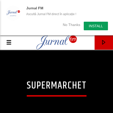
Jurnal FM
Ascultă Jurnal FM direct în aplicație !
No Thanks
INSTALL
SUPERMARCHET