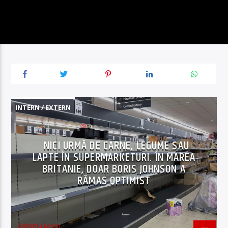
INTERN / EXTERN
NICI URMĂ DE CARNE, LEGUME SAU
LAPTE ÎN SUPERMARKETURI. ÎN MAREA
BRITANIE, DOAR BORIS JOHNSON A
RĂMAS OPTIMIST
Antoniu Lovin