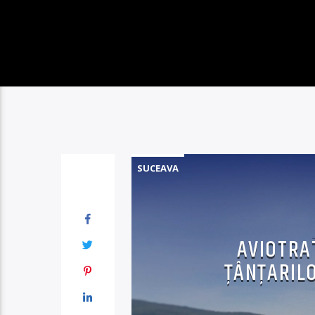
SUCEAVA
AVIOTRA
ŢÂNŢARILO