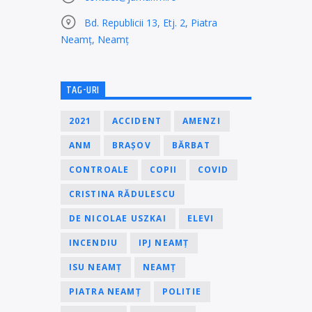
Bd. Republicii 13, Etj. 2, Piatra
Neamț, Neamț
TAG-URI
2021
ACCIDENT
AMENZI
ANM
BRAȘOV
BĂRBAT
CONTROALE
COPII
COVID
CRISTINA RĂDULESCU
DE NICOLAE USZKAI
ELEVI
INCENDIU
IPJ NEAMȚ
ISU NEAMȚ
NEAMȚ
PIATRA NEAMȚ
POLITIE