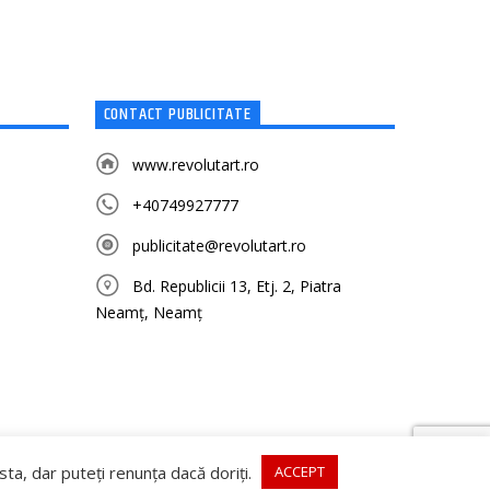
CONTACT PUBLICITATE
www.revolutart.ro
+40749927777
publicitate@revolutart.ro
Bd. Republicii 13, Etj. 2, Piatra
Neamț, Neamț
a, dar puteți renunța dacă doriți.
ACCEPT