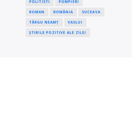
POLITISTI
POMPIERI
ROMAN
ROMÂNIA
SUCEAVA
TÂRGU NEAMȚ
VASLUI
ȘTIRILE POZITIVE ALE ZILEI