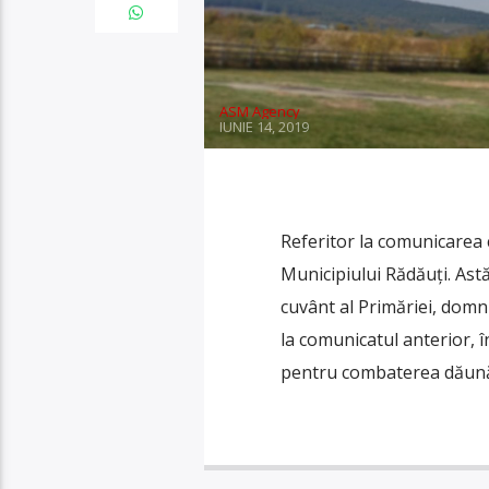
ASM Agency
IUNIE 14, 2019
Referitor la comunicarea c
Municipiului Rădăuți. Ast
cuvânt al Primăriei, domni
la comunicatul anterior, 
pentru combaterea dăunăto