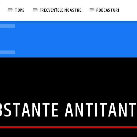
E
TOPS
FRECVENȚELE NOASTRE
PODCASTURI
BSTANTE ANTITANT