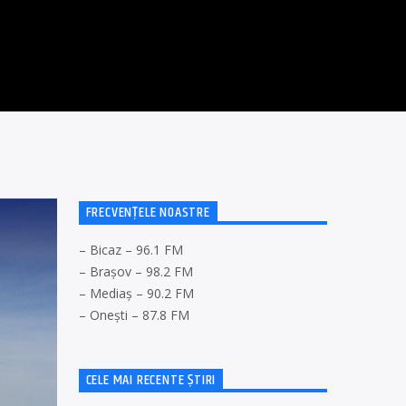
FRECVENȚELE NOASTRE
– Bicaz – 96.1 FM
– Brașov – 98.2 FM
– Mediaș – 90.2 FM
– Onești – 87.8 FM
CELE MAI RECENTE ȘTIRI