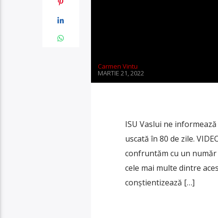
Carmen Vintu
MARTIE 21, 2022
ISU Vaslui ne informează 
uscată în 80 de zile. VIDEO
confruntăm cu un număr co
cele mai multe dintre aces
conștientizează […]