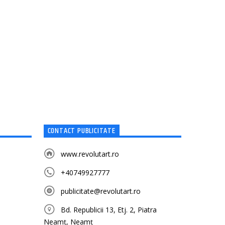
CONTACT PUBLICITATE
www.revolutart.ro
+40749927777
publicitate@revolutart.ro
Bd. Republicii 13, Etj. 2, Piatra
Neamț, Neamț