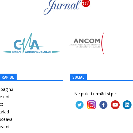
 RAPIDE
SOCIAL
 pagină
Ne puteti urmări și pe:
e noi
ct
Barlad
Suceava
Neamt