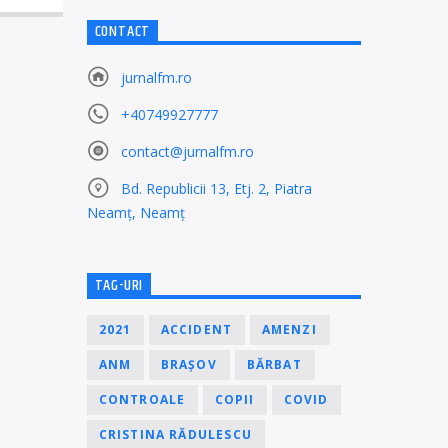
CONTACT
jurnalfm.ro
+40749927777
contact@jurnalfm.ro
Bd. Republicii 13, Etj. 2, Piatra
Neamț, Neamț
TAG-URI
2021
ACCIDENT
AMENZI
ANM
BRAȘOV
BĂRBAT
CONTROALE
COPII
COVID
CRISTINA RĂDULESCU