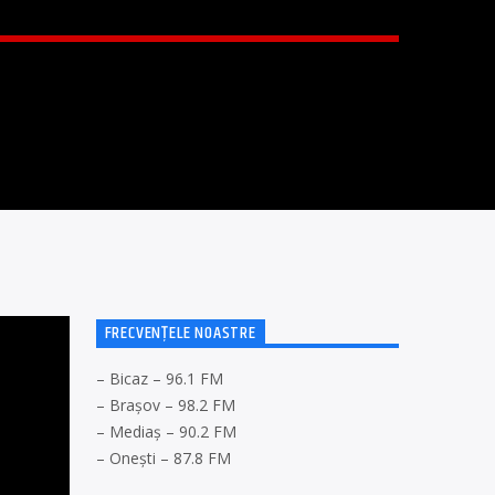
FRECVENȚELE NOASTRE
– Bicaz – 96.1 FM
– Brașov – 98.2 FM
– Mediaș – 90.2 FM
– Onești – 87.8 FM