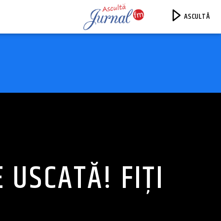
ASCULTĂ
Jurnal FM
 USCATĂ! FIȚI